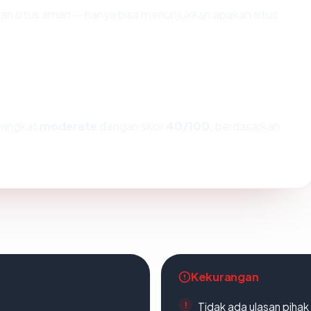
ikan situs aman — hanya bisa menunjukkan apakah situs
eringkat
moderate
dengan skor
40/100
, berdasarkan
Kekurangan
Tidak ada ulasan piha