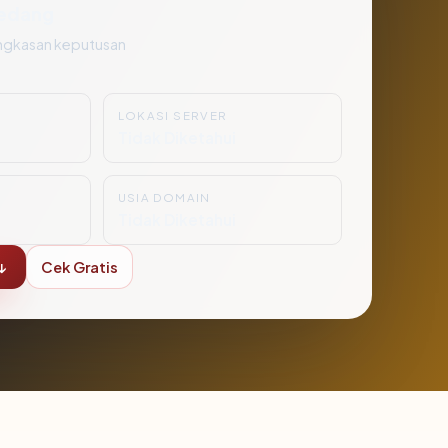
edang
ngkasan keputusan
LOKASI SERVER
i
Tidak Diketahui
USIA DOMAIN
Tidak Diketahui
↓
Cek Gratis