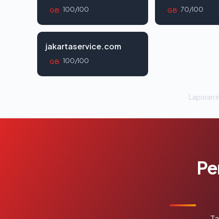
100/100
70/100
GB
GB
jakartaservice.com
100/100
GB
Laporan in
Pe
Ta