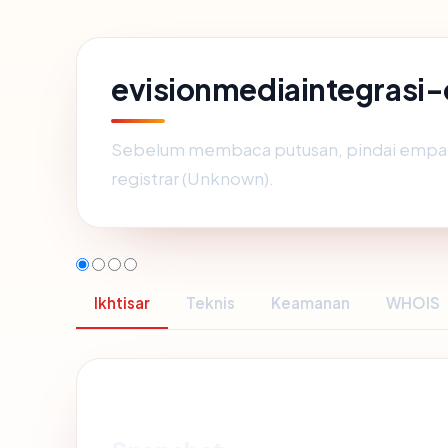
evisionmediaintegrasi-
Sebelum membaca putusan, pindai empat 
registrar (Unknown).
Ikhtisar
Teknis
Keamanan
WHOIS