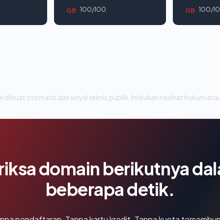
100/100
100/1
GB
GB
i dibuat otomatis dari sinyal teknis publik. Ini bukan nasihat hukum atau
riksa domain berikutnya da
beberapa detik.
npa pendaftaran. Tanpa kartu kredit. Tanpa kuota tersembun