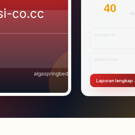
S
40
Ri
ALAMAT IP
Tidak Diketahu
REGISTRAR
Tidak Diketahui
Laporan lengkap 