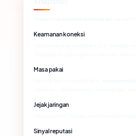
Snapshot
Snapshot
evisionmediaintegrasi-co.cc
: 
Keamanan koneksi
Kami melakukan handshake TLS terhadap evi
Digabung dengan registrar (Unknown) dan ne
Masa pakai
Dihitung dari hari pendaftaran,
evisionmedia
Unknown — dalam kategori kematangan "ne
Jejak jaringan
Dari perspektif jaringan, evisionmediaintegr
Sinyal reputasi