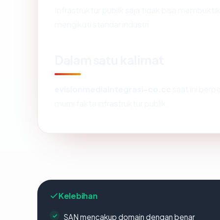
Infrastruktur publik saja tidak bisa membukt
mengikuti standar industri.
Dalam satu kalimat
evisionmediaintegrasi-co.cc
saat ini berp
murni fakta infrastruktur publik.
Kelebihan
SAN mencakup domain dengan benar