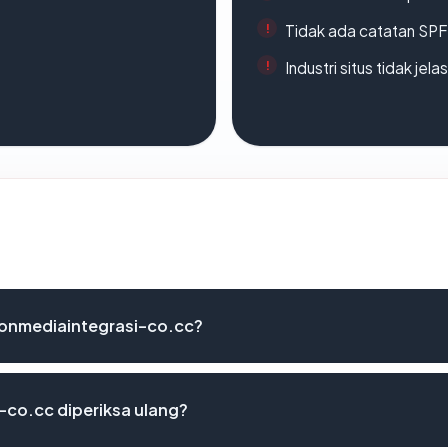
Tidak ada catatan SP
Industri situs tidak jelas
sionmediaintegrasi-co.cc?
-co.cc diperiksa ulang?