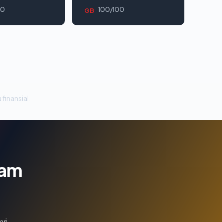
00
100/100
GB
 finansial.
lam
yi.