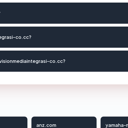
?
egrasi-co.cc?
visionmediaintegrasi-co.cc?
anz.com
yamaha-m