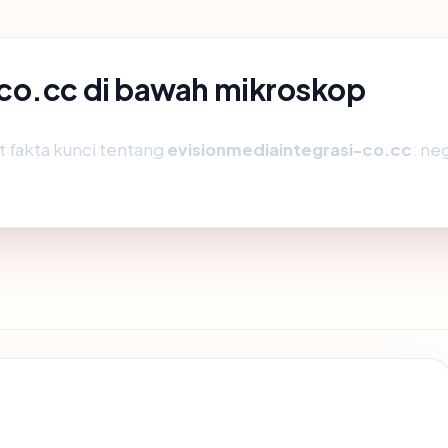
co.cc di bawah mikroskop
fakta kunci tentang
evisionmediaintegrasi-co.cc
: ne