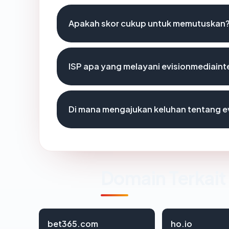
Apakah skor cukup untuk memutuskan
ISP apa yang melayani evisionmediaint
Di mana mengajukan keluhan tentang e
Domain Terkait
bet365.com
ho.io