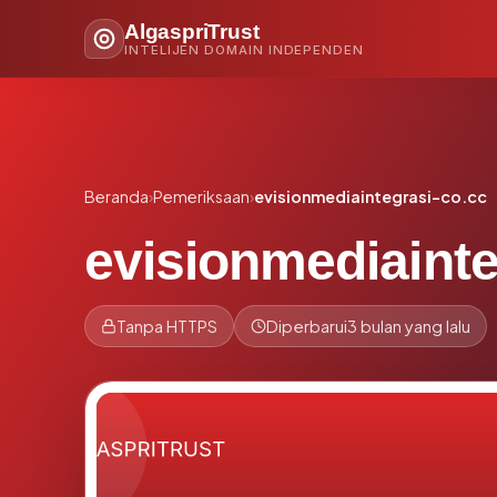
AlgaspriTrust
INTELIJEN DOMAIN INDEPENDEN
Beranda
›
Pemeriksaan
›
evisionmediaintegrasi-co.cc
evisionmediainte
Tanpa HTTPS
Diperbarui
3 bulan yang lalu