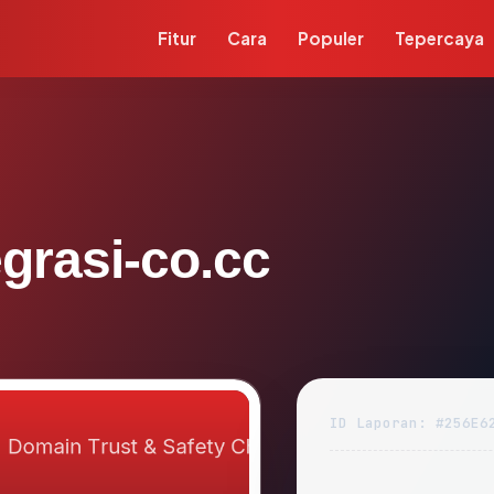
Fitur
Cara
Populer
Tepercaya
grasi-co.cc
ID Laporan: #256E6