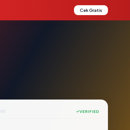
Cek Gratis
2ED
VERIFIED