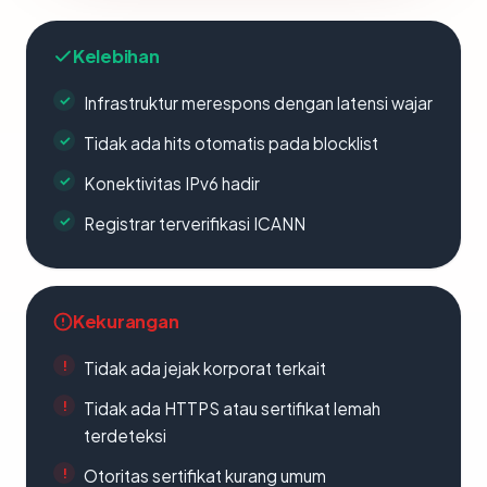
Kelebihan
Infrastruktur merespons dengan latensi wajar
Tidak ada hits otomatis pada blocklist
Konektivitas IPv6 hadir
Registrar terverifikasi ICANN
Kekurangan
Tidak ada jejak korporat terkait
Tidak ada HTTPS atau sertifikat lemah
terdeteksi
Otoritas sertifikat kurang umum