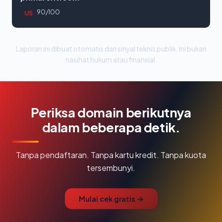
90/100
US
Laporan ini dibuat otomatis dari sinyal teknis publik. Ini bukan
nasihat hukum atau finansial.
Periksa domain berikutnya
dalam beberapa detik.
Tanpa pendaftaran. Tanpa kartu kredit. Tanpa kuota
tersembunyi.
Mulai cek gratis →