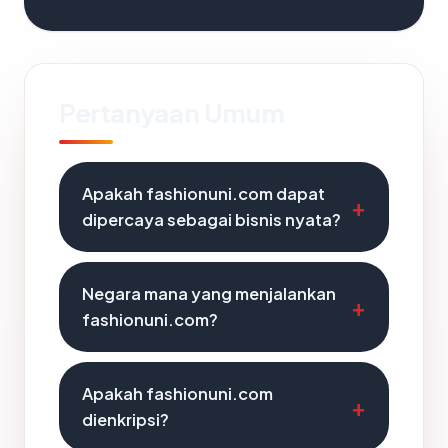
Pertanyaan Umum
Apakah fashionuni.com dapat
dipercaya sebagai bisnis nyata?
Negara mana yang menjalankan
fashionuni.com?
Apakah fashionuni.com
dienkripsi?