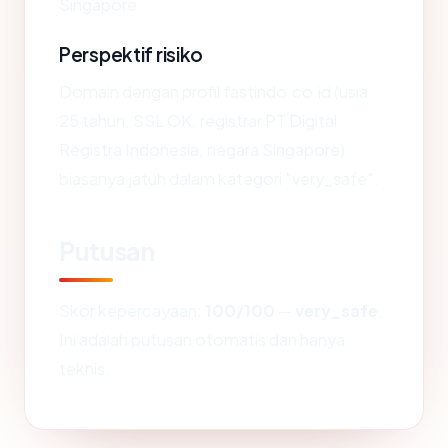
Singapore.
Perspektif risiko
Domain dengan profil fastindo.co.id (usia
25 tahun, SSL OK, registrar PT Digital
Registra Indonesia, negara Singapore)
biasanya jatuh dalam kategori "very_safe".
Putusan
Skor kepercayaan:
100/100
—
very_safe
.
Ini adalah putusan otomatis dan hanya
teknis.