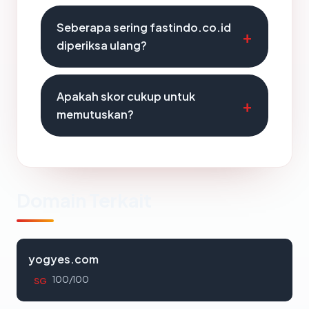
Seberapa sering fastindo.co.id
diperiksa ulang?
Apakah skor cukup untuk
memutuskan?
Domain Terkait
yogyes.com
100/100
SG