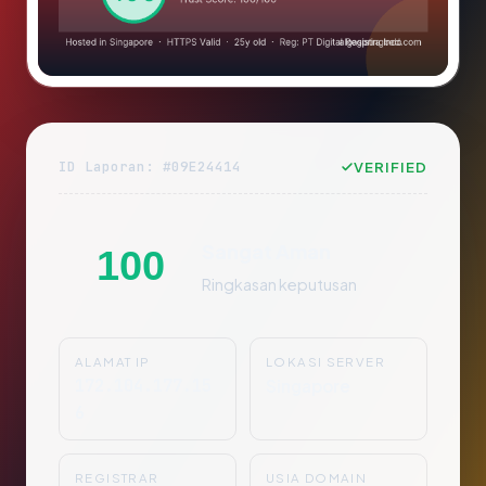
ID Laporan: #09E24414
VERIFIED
Sangat Aman
100
Ringkasan keputusan
ALAMAT IP
LOKASI SERVER
172.104.177.15
Singapore
6
REGISTRAR
USIA DOMAIN