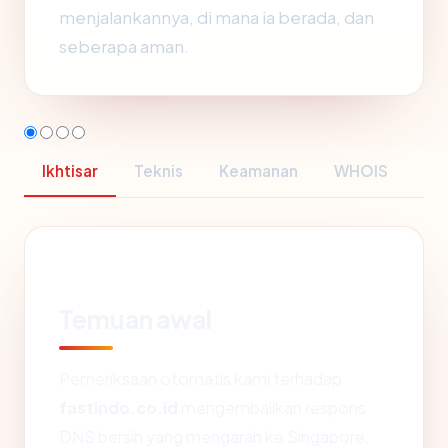
menjalankannya, di mana ia berada, dan
seberapa aman.
Ikhtisar
Teknis
Keamanan
WHOIS
Temuan awal
Pemeriksaan otomatis kami terhadap
fastindo.co.id
mengembalikan respons
DNS bersih yang mengarah ke Singapore,