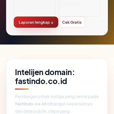
PT Digital Registr
25 tahun
a Indonesi
Laporan lengkap ↓
Cek Gratis
Intelijen domain:
fastindo.co.id
Pandangan pihak ketiga yang netral pada
fastindo.co.id
dibangun sepenuhnya
dari data publik: siapa yang