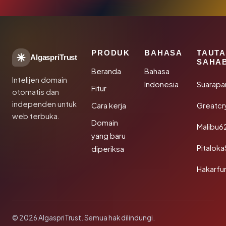
PRODUK
BAHASA
TAUT
AlgaspriTrust
SAHA
Beranda
Bahasa
Intelijen domain
Indonesia
Suarapa
Fitur
otomatis dan
independen untuk
Cara kerja
Greatcr
web terbuka.
Domain
Malibu6
yang baru
Pitalok
diperiksa
Hakarfu
© 2026 AlgaspriTrust. Semua hak dilindungi.