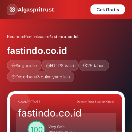
AlgaspriTrust
Cek Gratis
Beranda
›
Pemeriksaan
›
fastindo.co.id
fastindo.co.id
Singapore
HTTPS Valid
25 tahun
Diperbarui
3 bulan yang lalu