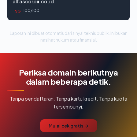
alfascorpii.co.id
100/100
SG
Laporan ini dibuat otomatis dari sinyal teknis publik. Ini bukan
nasihat hukum atau finansial.
Periksa domain berikutnya
dalam beberapa detik.
Tanpa pendaftaran. Tanpa kartu kredit. Tanpa kuota
tersembunyi.
Mulai cek gratis →