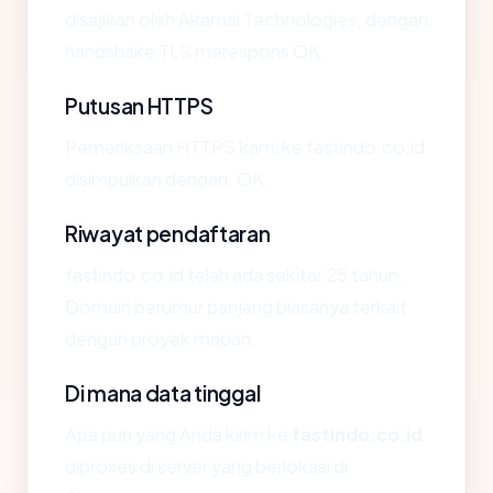
disajikan oleh Akamai Technologies, dengan
handshake TLS merespons OK.
Putusan HTTPS
Pemeriksaan HTTPS kami ke fastindo.co.id
disimpulkan dengan: OK.
Riwayat pendaftaran
fastindo.co.id telah ada sekitar 25 tahun.
Domain berumur panjang biasanya terkait
dengan proyek mapan.
Di mana data tinggal
Apa pun yang Anda kirim ke
fastindo.co.id
diproses di server yang berlokasi di