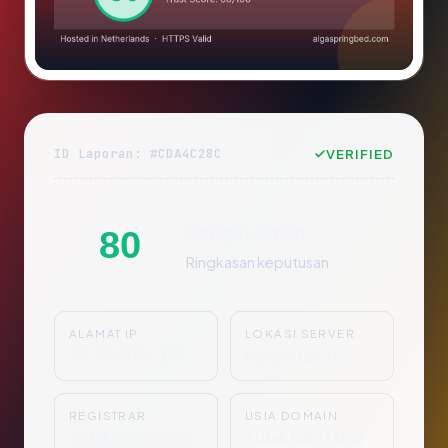
ID Laporan: #CDA4C28C
VERIFIED
Sangat Aman
80
Ringkasan keputusan
ALAMAT IP
LOKASI SERVER
20.73.186.195
Netherlands
REGISTRAR
USIA DOMAIN
Tidak Diketahui
Tidak Diketahui