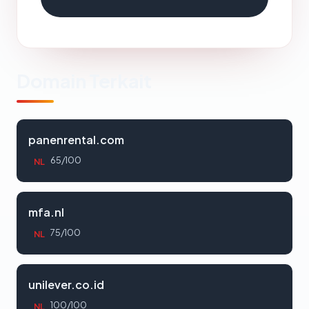
Domain Terkait
panenrental.com
65/100
NL
mfa.nl
75/100
NL
unilever.co.id
100/100
NL