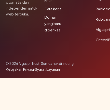
Fitur
otomatis dan
independen untuk
Cara kerja
Radioe
web terbuka.
Domain
Robbani
yang baru
Algaspri
diperiksa
Cltconli
© 2026 AlgaspriTrust. Semua hak dilindungi.
Kebijakan Privasi
·
Syarat Layanan