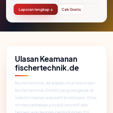
Laporan lengkap ↓
Cek Gratis
Ulasan Keamanan
fischertechnik.de
fischertechnik.de adalah situs resmi dari
fischertechnik GmbH yang bergerak di
industri mainan edukatif konstruksi. Situs
ini menyediakan produk inovatif dan
terpercaya dengan perlindungan SSL