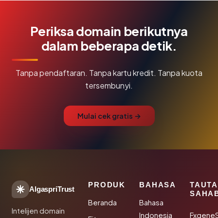
Periksa domain berikutnya
dalam beberapa detik.
Tanpa pendaftaran. Tanpa kartu kredit. Tanpa kuota
tersembunyi.
Mulai cek gratis →
PRODUK
BAHASA
TAUT
AlgaspriTrust
SAHA
Beranda
Bahasa
Intelijen domain
Indonesia
Fxgene