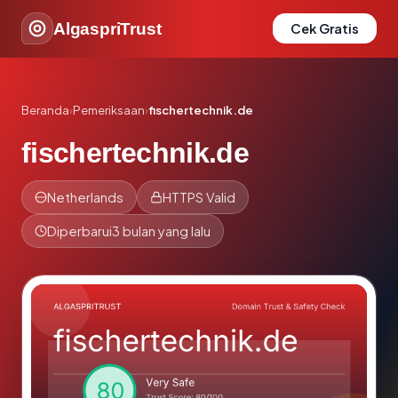
AlgaspriTrust
Cek Gratis
Beranda
›
Pemeriksaan
›
fischertechnik.de
fischertechnik.de
Netherlands
HTTPS Valid
Diperbarui
3 bulan yang lalu