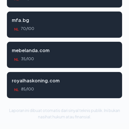
mfa.bg
70/100
NL
mebelanda.com
35/100
NL
royalhaskoning.com
85/100
NL
Laporan ini dibuat otomatis dari sinyal teknis publik. Ini bukan
nasihat hukum atau finansial.