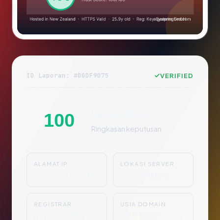
ID Laporan: #D0DF9D75
VERIFIED
Sangat Aman
100
Ringkasan keputusan
ALAMAT IP
LOKASI SERVER
202.50.184.24
New Zealand
REGISTRAR
USIA DOMAIN
Key-Systems Gm
25.9 tahun