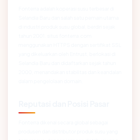
Fonterra adalah koperasi susu terbesar di
Selandia Baru dan salah satu pemain utama
di industri produk susu global, berdiri sejak
tahun 2001. situs fonterra.com
menggunakan HTTPS dengan sertifikat SSL
yang dikeluarkan oleh Entrust, berlokasi di
Selandia Baru dan didaftarkan sejak tahun
2000, menandakan stabilitas dan keandalan
dalam pengelolaan domain.
Reputasi dan Posisi Pasar
Fonterra dikenal secara global sebagai
produsen dan distributor produk susu yang