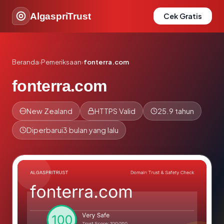
AlgaspriTrust
Cek Gratis
Beranda
›
Pemeriksaan
›
fonterra.com
fonterra.com
New Zealand
HTTPS Valid
25.9 tahun
Diperbarui
3 bulan yang lalu