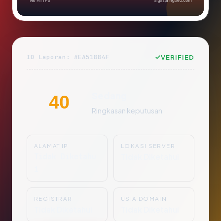
ID Laporan: #EA51884F
VERIFIED
Sedang
40
Ringkasan keputusan
ALAMAT IP
LOKASI SERVER
Tidak Diketahu
Tidak Diketahui
i
REGISTRAR
USIA DOMAIN
Tidak Diketahui
Tidak Diketahui