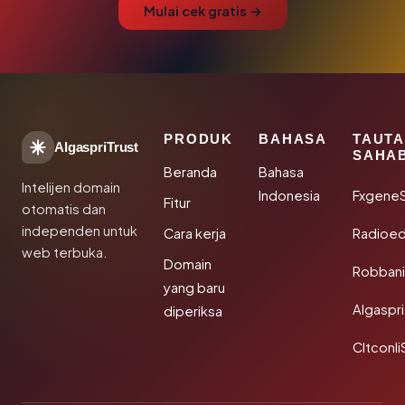
Mulai cek gratis →
PRODUK
BAHASA
TAUT
AlgaspriTrust
SAHA
Beranda
Bahasa
Intelijen domain
Indonesia
Fxgene
Fitur
otomatis dan
independen untuk
Cara kerja
Radioe
web terbuka.
Domain
Robbani
yang baru
Algaspri
diperiksa
Cltconli