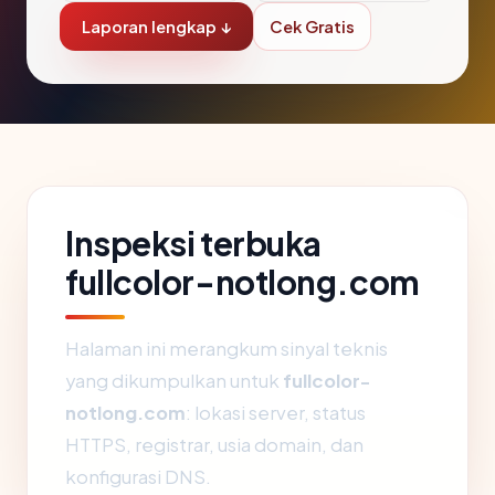
Laporan lengkap ↓
Cek Gratis
Inspeksi terbuka
fullcolor-notlong.com
Halaman ini merangkum sinyal teknis
yang dikumpulkan untuk
fullcolor-
notlong.com
: lokasi server, status
HTTPS, registrar, usia domain, dan
konfigurasi DNS.