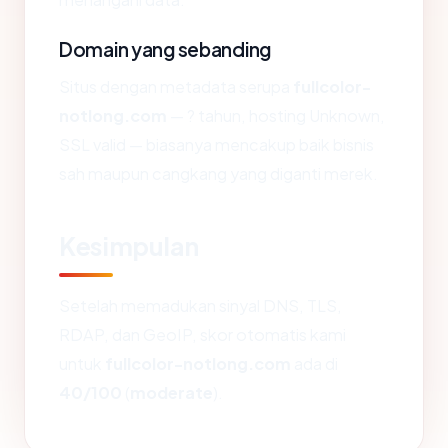
Domain yang sebanding
Situs dengan metadata serupa
fullcolor-
notlong.com
— ? tahun, hosting Unknown,
SSL valid — biasanya mencakup baik bisnis
sah maupun cangkang yang diganti merek.
Kesimpulan
Setelah memadukan sinyal DNS, TLS,
RDAP, dan GeoIP, skor otomatis kami
untuk
fullcolor-notlong.com
ada di
40/100
(
moderate
).