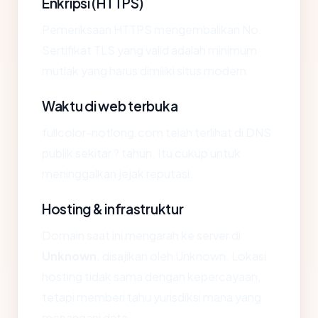
Enkripsi (HTTPS)
Pemeriksaan HTTPS mengembalikan No.
Sertifikat TLS yang valid adalah minimum
mutlak yang harus dimiliki situs modern.
Waktu di web terbuka
fullcolor-notlong.com telah terlihat di DNS
publik sekitar ? tahun. Itu cukup untuk
meninggalkan jejak reputasi.
Hosting & infrastruktur
Domain saat ini mengarah ke server di
Unknown
, disajikan oleh Unknown. Lokasi
hosting tidak sama dengan kepercayaan,
tetapi memberi tahu yurisdiksi mana yang
menangani data.