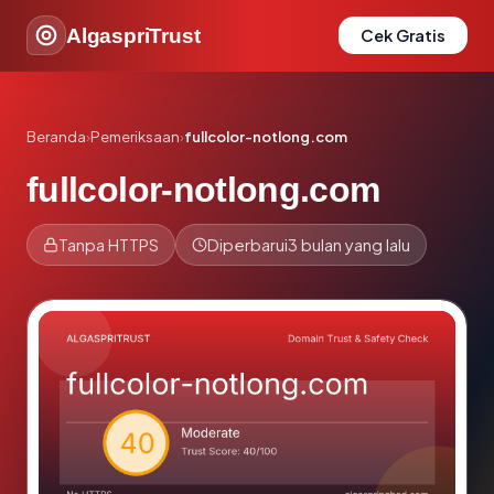
AlgaspriTrust
Cek Gratis
Beranda
›
Pemeriksaan
›
fullcolor-notlong.com
fullcolor-notlong.com
Tanpa HTTPS
Diperbarui
3 bulan yang lalu