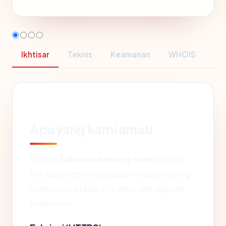
Ikhtisar
Teknis
Keamanan
WHOIS
Apa yang kami amati
Melihat
fullcolor-notlong.com
dari luar,
titik data terpenting adalah negara hosting
(Unknown), status SSL (No), dan registrar
(Unknown).