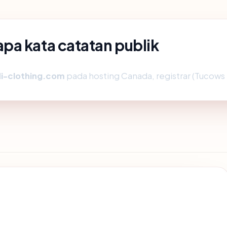
pa kata catatan publik
i-clothing.com
pada hosting Canada, registrar (Tucows 