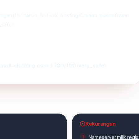
ngan (18.1 tahun, SSL OK, hosting Canada, pendaftaran
_safe".
audi-clothing.com
di
100/100
(
very_safe
).
Kekurangan
Nameserver milik regi