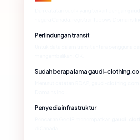
Dari catatan publik yang terkait dengan
gaud
negara Canada, registrar Tucows Domains Inc.,
Perlindungan transit
Untuk data dalam transit antara pengguna da
mengembalikan: OK.
Sudah berapa lama gaudi-clothing.c
Menurut catatan RDAP, gaudi-clothing.com di
Domains Inc..
Penyedia infrastruktur
Pencarian GeoIP menempatkan
gaudi-clo
di Canada.