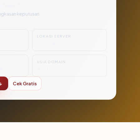
angat Aman
ngkasan keputusan
LOKASI SERVER
Canada
USIA DOMAIN
nc.
18.1 tahun
↓
Cek Gratis