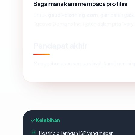
Bagaimana kami membaca profil ini
Untuk
gaudi-clothing.com
, gambaran gabu
Tucows Domains Inc.) jatuh dalam pita "very
Pendapat akhir
Menggabungkan semua sinyal, kami menilai
g
Kelebihan
Hosting di jaringan ISP yang mapan