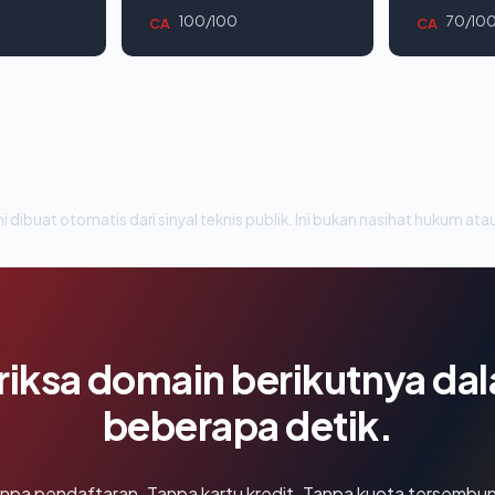
100/100
70/10
CA
CA
i dibuat otomatis dari sinyal teknis publik. Ini bukan nasihat hukum atau
riksa domain berikutnya da
beberapa detik.
npa pendaftaran. Tanpa kartu kredit. Tanpa kuota tersembun