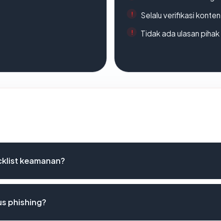
Selalu verifikasi kont
Tidak ada ulasan piha
cklist keamanan?
us phishing?