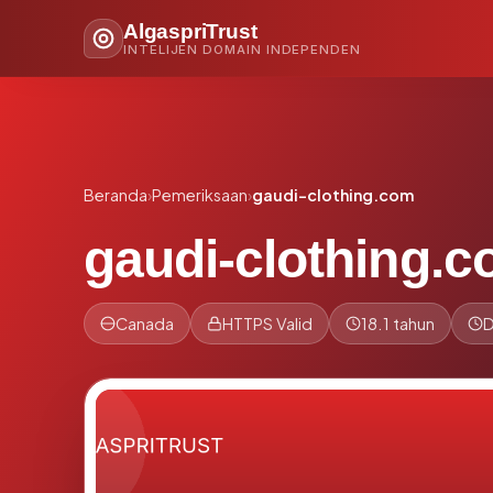
AlgaspriTrust
INTELIJEN DOMAIN INDEPENDEN
Beranda
›
Pemeriksaan
›
gaudi-clothing.com
gaudi-clothing.
Canada
HTTPS Valid
18.1 tahun
D