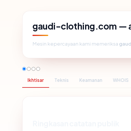
gaudi-clothing.com — a
Mesin kepercayaan kami memeriksa
gaud
Ikhtisar
Teknis
Keamanan
WHOIS
Ringkasan catatan publik