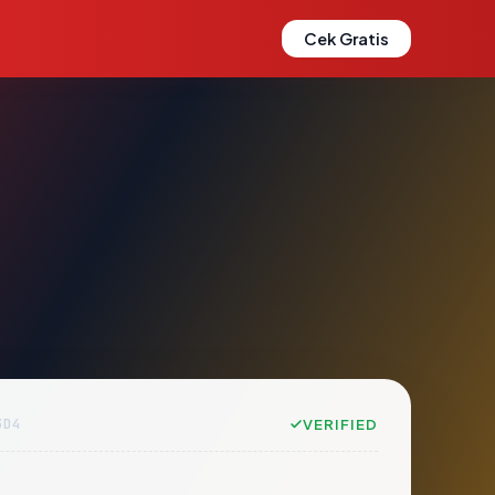
Cek Gratis
3D4
VERIFIED