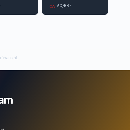
0
60/100
CA
 finansial.
lam
yi.