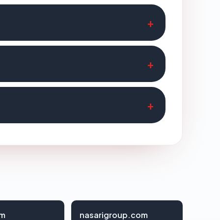
om
nasarigroup.com