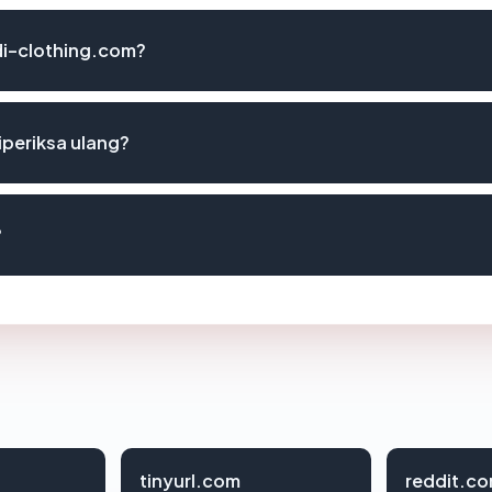
udi-clothing.com?
periksa ulang?
?
tinyurl.com
reddit.c