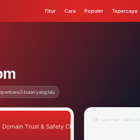
Fitur
Cara
Populer
Tepercaya
com
iperbarui
3 bulan yang lalu
ID Laporan: #D9C16