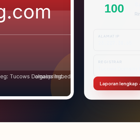
S
100
Ri
ALAMAT IP
23.227.38.65
REGISTRAR
Tucows Domains I
Laporan lengkap 