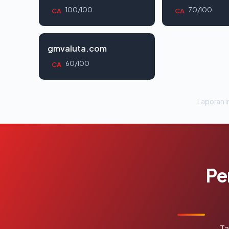
100/100
70/100
CA
CA
gmvaluta.com
60/100
CA
Laporan in
Pe
Ta