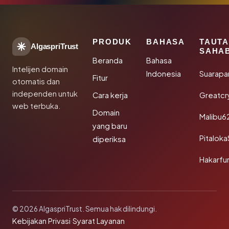
PRODUK
BAHASA
TAUT
AlgaspriTrust
SAHA
Beranda
Bahasa
Intelijen domain
Indonesia
Suarapa
Fitur
otomatis dan
independen untuk
Cara kerja
Greatcr
web terbuka.
Domain
Malibu6
yang baru
Pitalok
diperiksa
Hakarfu
© 2026 AlgaspriTrust. Semua hak dilindungi.
Kebijakan Privasi
·
Syarat Layanan