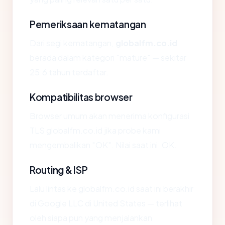
Pemeriksaan kematangan
Dari segi kematangan,
globalfm.co.id
berada dalam kategori "mature" — sekitar
25.6 tahun terdaftar.
Kompatibilitas browser
Browser umum akan menerima konfigurasi
TLS globalfm.co.id jika probe kami
mengembalikan "OK". Nilai saat ini: OK.
Routing & ISP
Lalu lintas ke globalfm.co.id saat ini berakhir
di Google LLC di United States — terlihat
oleh siapa pun yang menjalankan