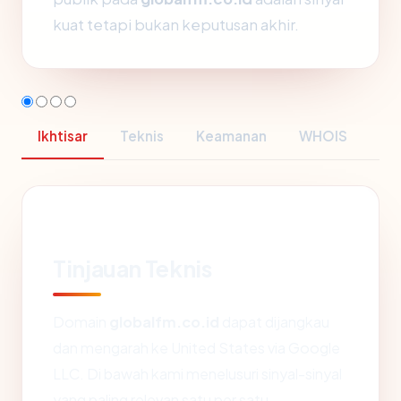
kuat tetapi bukan keputusan akhir.
Ikhtisar
Teknis
Keamanan
WHOIS
Tinjauan Teknis
Domain
globalfm.co.id
dapat dijangkau
dan mengarah ke United States via Google
LLC. Di bawah kami menelusuri sinyal-sinyal
yang paling relevan satu per satu.