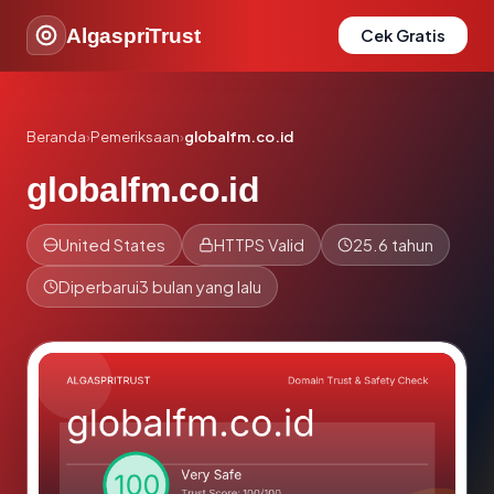
AlgaspriTrust
Cek Gratis
Beranda
›
Pemeriksaan
›
globalfm.co.id
globalfm.co.id
United States
HTTPS Valid
25.6 tahun
Diperbarui
3 bulan yang lalu