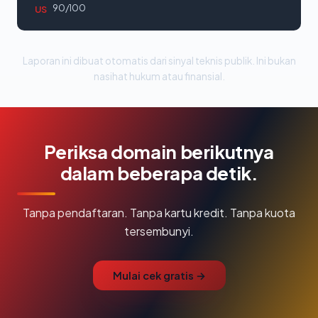
90/100
US
Laporan ini dibuat otomatis dari sinyal teknis publik. Ini bukan
nasihat hukum atau finansial.
Periksa domain berikutnya
dalam beberapa detik.
Tanpa pendaftaran. Tanpa kartu kredit. Tanpa kuota
tersembunyi.
Mulai cek gratis →