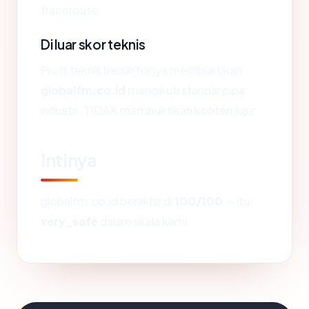
traceroute.
Di luar skor teknis
Profil teknis bersih hanya membuktikan
globalfm.co.id
mengikuti standar pipa
industri. TIDAK membuktikan konten jujur.
Intinya
globalfm.co.id berakhir di
100/100
— itu
very_safe
dalam skala kami.