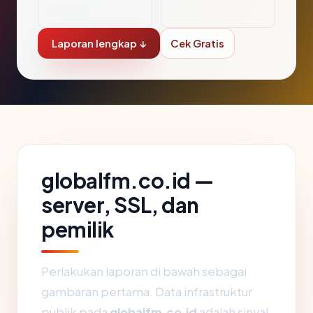
egistrar
Laporan lengkap ↓
Cek Gratis
globalfm.co.id —
server, SSL, dan
pemilik
Perlakukan laporan di bawah sebagai
gambaran pertama. Data infrastruktur
publik pada
globalfm.co.id
adalah sinyal