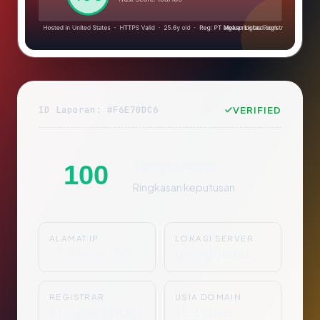
ID Laporan: #F6E70DC6
VERIFIED
Sangat Aman
100
Ringkasan keputusan
ALAMAT IP
LOKASI SERVER
23.236.62.147
United States
REGISTRAR
USIA DOMAIN
PT Melvar Lintas R
25.6 tahun