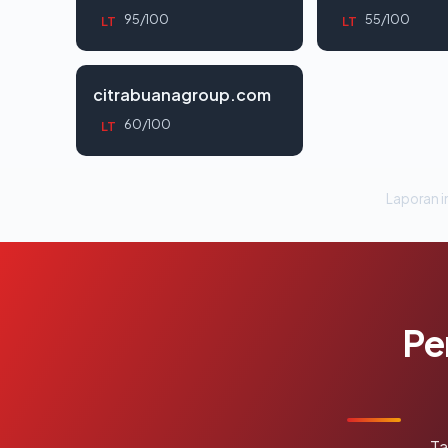
95/100
55/100
LT
LT
citrabuanagroup.com
60/100
LT
Laporan in
Pe
Ta