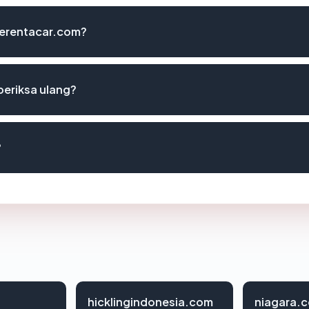
oberentacar.com?
periksa ulang?
?
hicklingindonesia.com
niagara.c