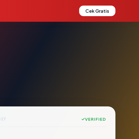
Cek Gratis
317
VERIFIED