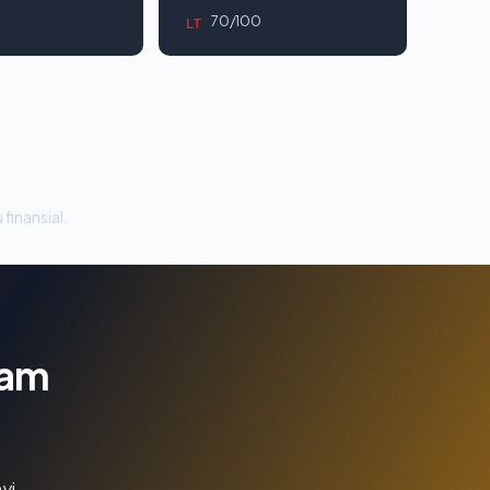
70/100
LT
 finansial.
lam
yi.