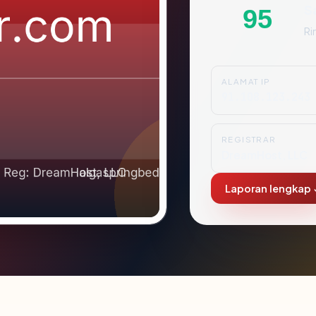
S
95
Ri
ALAMAT IP
91.108.123.243
REGISTRAR
DreamHost, LLC
Laporan lengkap 