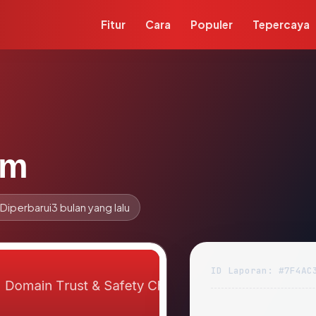
Fitur
Cara
Populer
Tepercaya
om
Diperbarui
3 bulan yang lalu
ID Laporan: #7F4AC