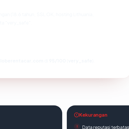
gan (18.6 tahun, SSL OK, hosting Lithuania,
ta "very_safe".
loberentacar.com
di
95/100
(
very_safe
).
Kekurangan
Data reputasi terbata