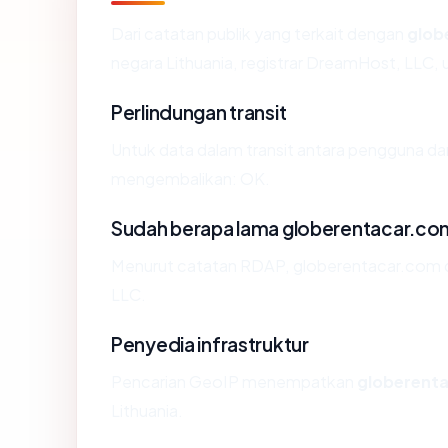
Dari catatan publik yang terkait dengan
glob
negara Lithuania, registrar DreamHost, LLC, u
Perlindungan transit
Untuk data dalam transit antara pengguna d
mengembalikan: OK.
Sudah berapa lama globerentacar.co
Menurut catatan RDAP, globerentacar.com did
LLC.
Penyedia infrastruktur
Pencarian GeoIP menempatkan
globerent
Lithuania.