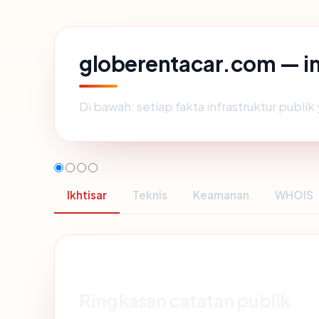
globerentacar.com — i
Di bawah: setiap fakta infrastruktur publ
Ikhtisar
Teknis
Keamanan
WHOIS
Ringkasan catatan publik