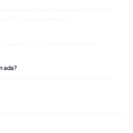
erentacar.com
, kami mengekstrak empat anchor:
sia 18.6 tahun, status enkripsi OK.
an globerentacar.com, pemeriksaan enkripsi
m ada?
aftarkan sekitar 18.6 tahun lalu melalui DreamHost,
acar.com
di jaringan HOSTINGER LT, secara geografis di