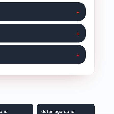
o.id
dutaniaga.co.id