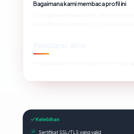
Bagaimana kami membaca profil ini
Untuk
globerentacar.com
, gambaran gabun
pendaftaran DreamHost, LLC) jatuh dalam pi
Pendapat akhir
Menggabungkan semua sinyal, kami menilai
g
Kelebihan
Sertifikat SSL/TLS yang valid