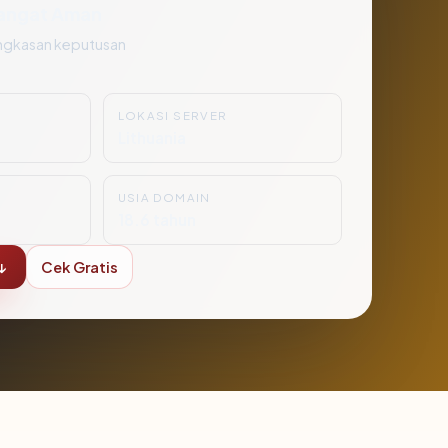
angat Aman
ngkasan keputusan
LOKASI SERVER
Lithuania
USIA DOMAIN
18.6 tahun
↓
Cek Gratis