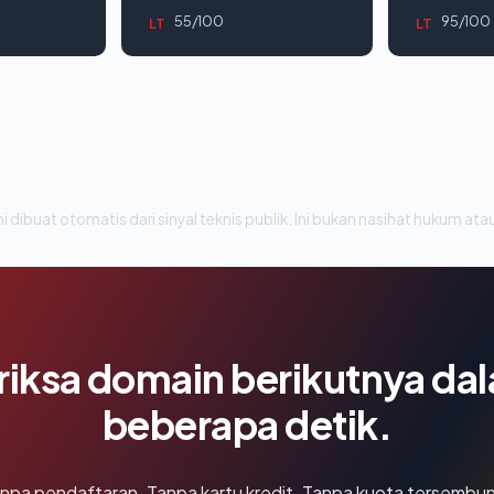
55/100
95/100
LT
LT
i dibuat otomatis dari sinyal teknis publik. Ini bukan nasihat hukum atau
riksa domain berikutnya da
beberapa detik.
npa pendaftaran. Tanpa kartu kredit. Tanpa kuota tersembun