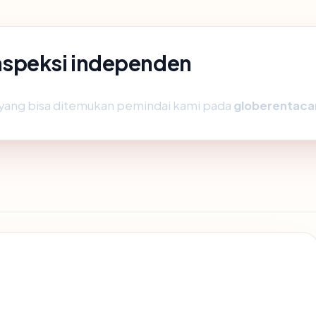
nspeksi independen
ik yang bisa ditemukan pemindai kami pada
globerentaca