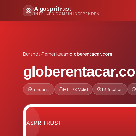
AlgaspriTrust
INTELIJEN DOMAIN INDEPENDEN
Beranda
›
Pemeriksaan
›
globerentacar.com
globerentacar.c
Lithuania
HTTPS Valid
18.6 tahun