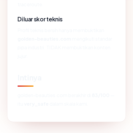
traceroute.
Di luar skor teknis
Profil teknis bersih hanya membuktikan
golden-beauties.com
mengikuti standar
pipa industri. TIDAK membuktikan konten
jujur.
Intinya
golden-beauties.com berakhir di
83/100
—
itu
very_safe
dalam skala kami.