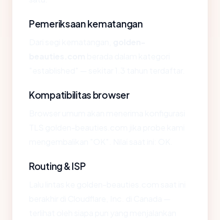
Pemeriksaan kematangan
Dari segi kematangan,
golden-
beauties.com
berada dalam kategori
"established" — sekitar 1.3 tahun terdaftar.
Kompatibilitas browser
Browser umum akan menerima konfigurasi
TLS golden-beauties.com jika probe kami
mengembalikan "OK". Nilai saat ini: OK.
Routing & ISP
Lalu lintas ke golden-beauties.com saat ini
berakhir di Cloudflare, Inc. di Canada —
terlihat oleh siapa pun yang menjalankan