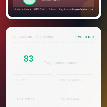
ID Laporan: #F7FB00BA
VERIFIED
Sangat Aman
83
Ringkasan keputusan
ALAMAT IP
LOKASI SERVER
172.67.205.67
Canada
REGISTRAR
USIA DOMAIN
Internet Domain
1.3 tahun