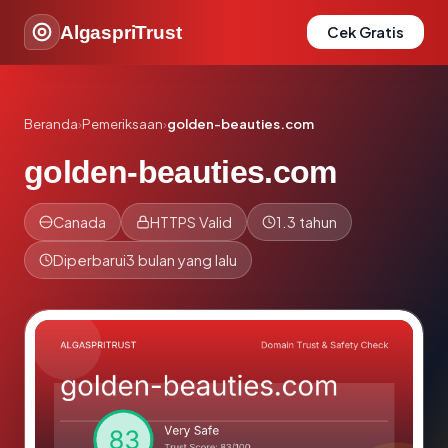
AlgaspriTrust
Cek Gratis
Beranda
›
Pemeriksaan
›
golden-beauties.com
golden-beauties.com
Canada
HTTPS Valid
1.3 tahun
Diperbarui
3 bulan yang lalu