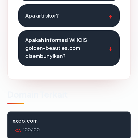
Apa arti skor?
Apakah informasi WHOIS
golden-beauties.com
disembunyikan?
Domain Terkait
xxoo.com
100/100
CA