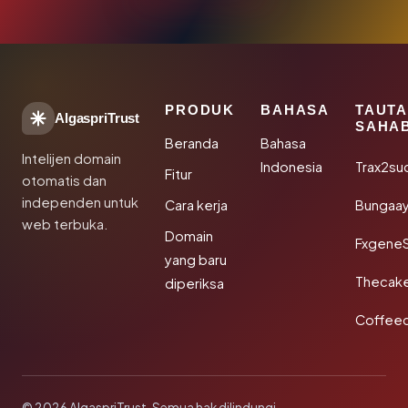
PRODUK
BAHASA
TAUT
AlgaspriTrust
SAHA
Beranda
Bahasa
Intelijen domain
Indonesia
Trax2su
Fitur
otomatis dan
independen untuk
Cara kerja
Bungaa
web terbuka.
Domain
Fxgene
yang baru
Thecak
diperiksa
Coffee
© 2026 AlgaspriTrust. Semua hak dilindungi.