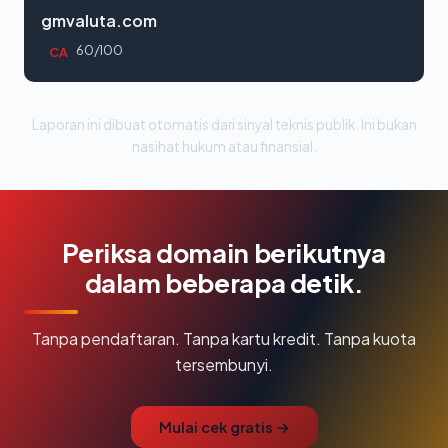
gmvaluta.com
60/100
CA
Laporan ini dibuat otomatis dari sinyal teknis publik. Ini bukan
nasihat hukum atau finansial.
Periksa domain berikutnya
dalam beberapa detik.
Tanpa pendaftaran. Tanpa kartu kredit. Tanpa kuota
tersembunyi.
Mulai cek gratis →