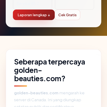
Service BS C
Laporan lengkap ↓
Cek Gratis
Seberapa terpercaya
golden-
beauties.com?
golden-beauties.com
mengarah ke
server di Canada. Ini yang diungkap
catatan publik dan sertifikatnya.