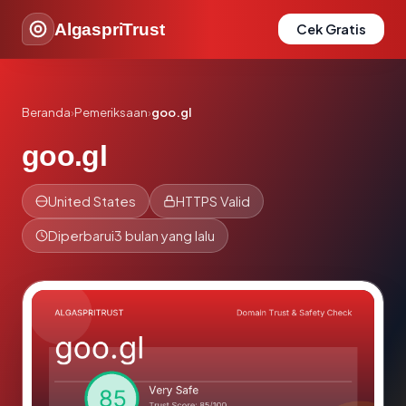
AlgaspriTrust
Cek Gratis
Beranda
›
Pemeriksaan
›
goo.gl
goo.gl
United States
HTTPS Valid
Diperbarui
3 bulan yang lalu