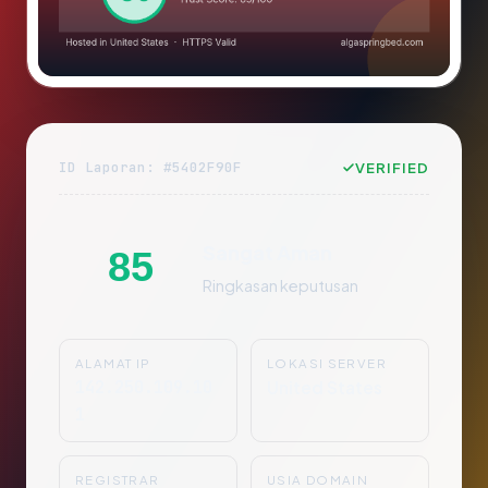
ID Laporan: #5402F90F
VERIFIED
Sangat Aman
85
Ringkasan keputusan
ALAMAT IP
LOKASI SERVER
142.250.109.10
United States
1
REGISTRAR
USIA DOMAIN