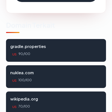
Domain Terkait
gradle.properties
90/100
US
nuklea.com
100/100
US
wikipedia.org
70/100
US