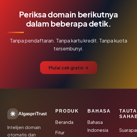
Periksa domain berikutnya
dalam beberapa detik.
Tanpa pendaftaran. Tanpa kartu kredit. Tanpa kuota
tersembunyi.
Mulai cek gratis →
PRODUK
BAHASA
TAUT
AlgaspriTrust
SAHA
Beranda
Bahasa
Intelijen domain
Indonesia
Suarapa
Fitur
otomatis dan