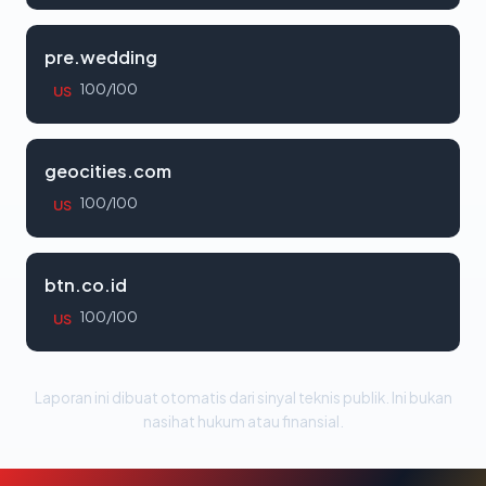
pre.wedding
100/100
US
geocities.com
100/100
US
btn.co.id
100/100
US
Laporan ini dibuat otomatis dari sinyal teknis publik. Ini bukan
nasihat hukum atau finansial.