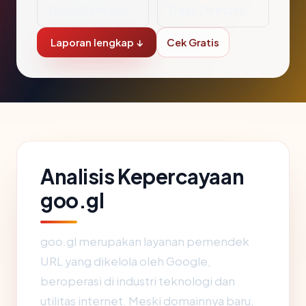
Tidak Diketahui
Tidak Diketahui
Laporan lengkap ↓
Cek Gratis
Analisis Kepercayaan
goo.gl
goo.gl merupakan layanan pemendek
URL yang dikelola oleh Google,
beroperasi di industri teknologi dan
utilitas internet. Meski domainnya baru,