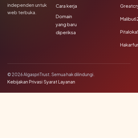
independen untuk
Cara kerja
Greatcr
web terbuka.
Domain
Malibu6
yang baru
Pitalok
diperiksa
Hakarfu
© 2026 AlgaspriTrust. Semua hak dilindungi.
Kebijakan Privasi
·
Syarat Layanan