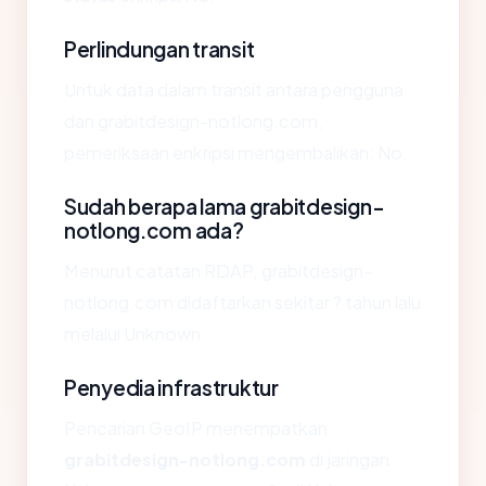
Perlindungan transit
Untuk data dalam transit antara pengguna
dan grabitdesign-notlong.com,
pemeriksaan enkripsi mengembalikan: No.
Sudah berapa lama grabitdesign-
notlong.com ada?
Menurut catatan RDAP, grabitdesign-
notlong.com didaftarkan sekitar ? tahun lalu
melalui Unknown.
Penyedia infrastruktur
Pencarian GeoIP menempatkan
grabitdesign-notlong.com
di jaringan