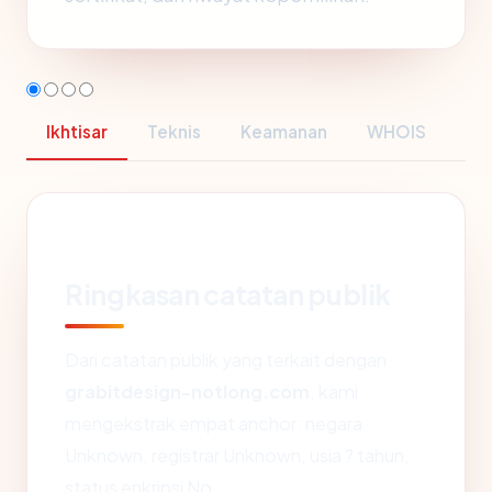
Ikhtisar
Teknis
Keamanan
WHOIS
Ringkasan catatan publik
Dari catatan publik yang terkait dengan
grabitdesign-notlong.com
, kami
mengekstrak empat anchor: negara
Unknown, registrar Unknown, usia ? tahun,
status enkripsi No.