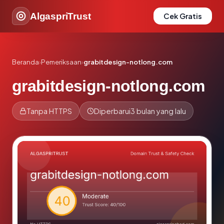
AlgaspriTrust
Cek Gratis
Beranda
›
Pemeriksaan
›
grabitdesign-notlong.com
grabitdesign-notlong.com
Tanpa HTTPS
Diperbarui
3 bulan yang lalu