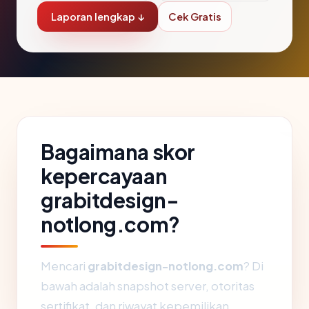
Laporan lengkap ↓
Cek Gratis
Bagaimana skor
kepercayaan
grabitdesign-
notlong.com?
Mencari
grabitdesign-notlong.com
? Di
bawah adalah snapshot server, otoritas
sertifikat, dan riwayat kepemilikan.