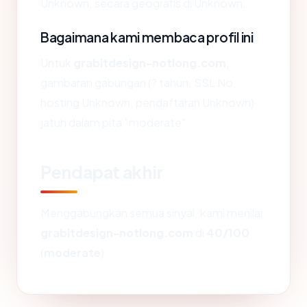
Unknown, secara geografis di Unknown.
Bagaimana kami membaca profil ini
Untuk
grabitdesign-notlong.com
,
gambaran gabungan (? tahun, SSL No,
hosting Unknown, pendaftaran Unknown)
jatuh dalam pita "moderate".
Pendapat akhir
Menggabungkan semua sinyal, kami menilai
grabitdesign-notlong.com
di
40/100
(
moderate
).