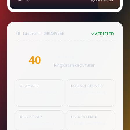
ID Laporan: #B0AB976E
VERIFIED
Sedang
40
Ringkasan keputusan
ALAMAT IP
LOKASI SERVER
Tidak Diketahu
Tidak Diketahui
i
REGISTRAR
USIA DOMAIN
Tidak Diketahui
Tidak Diketahui