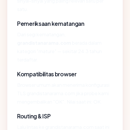
sinyal-sinyal yang paling relevan satu per
satu.
Pemeriksaan kematangan
Dari segi kematangan,
grandistanarama.com
berada dalam
kategori "mature" — sekitar 24.3 tahun
terdaftar.
Kompatibilitas browser
Browser umum akan menerima konfigurasi
TLS grandistanarama.com jika probe kami
mengembalikan "OK". Nilai saat ini: OK.
Routing & ISP
Lalu lintas ke grandistanarama.com saat ini