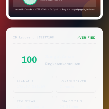
ID Laporan: #35137108
VERIFIED
Sangat Aman
100
Ringkasan keputusan
ALAMAT IP
LOKASI SERVER
172.67.161.59
Canada
REGISTRAR
USIA DOMAIN
CV. Jogjacamp
24.3 tahun