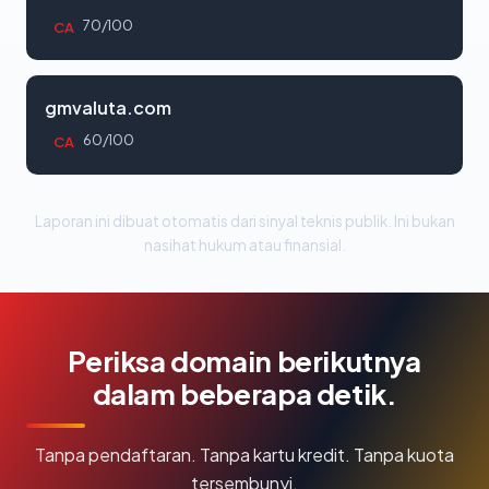
70/100
CA
gmvaluta.com
60/100
CA
Laporan ini dibuat otomatis dari sinyal teknis publik. Ini bukan
nasihat hukum atau finansial.
Periksa domain berikutnya
dalam beberapa detik.
Tanpa pendaftaran. Tanpa kartu kredit. Tanpa kuota
tersembunyi.