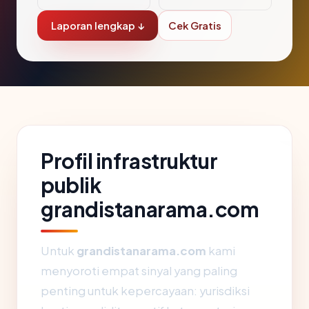
Laporan lengkap ↓
Cek Gratis
Profil infrastruktur
publik
grandistanarama.com
Untuk
grandistanarama.com
kami
menyoroti empat sinyal yang paling
penting untuk kepercayaan: yurisdiksi