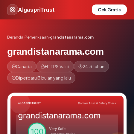
AlgaspriTrust
Cek Gratis
Beranda
›
Pemeriksaan
›
grandistanarama.com
grandistanarama.com
Canada
HTTPS Valid
24.3 tahun
Diperbarui
3 bulan yang lalu