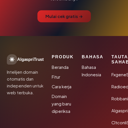
Mulai cek gratis →
PRODUK
BAHASA
TAUT
AlgaspriTrust
SAHA
Beranda
Bahasa
Intelijen domain
Indonesia
Fxgene
Fitur
otomatis dan
independen untuk
Cara kerja
Radioe
web terbuka.
Domain
Robbani
yang baru
Algaspri
diperiksa
Cltconli