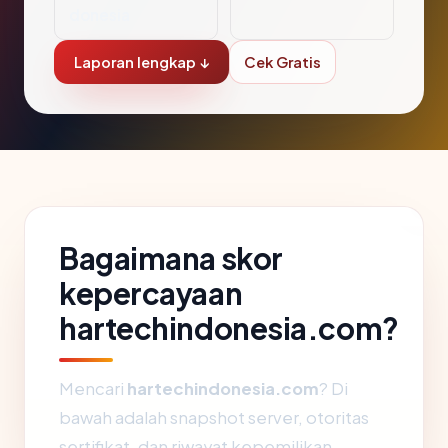
donesia
Laporan lengkap ↓
Cek Gratis
Bagaimana skor
kepercayaan
hartechindonesia.com?
Mencari
hartechindonesia.com
? Di
bawah adalah snapshot server, otoritas
sertifikat, dan riwayat kepemilikan.