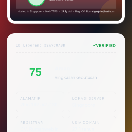
ID Laporan: #267C0ABD
VERIFIED
Aman
75
Ringkasan keputusan
ALAMAT IP
LOKASI SERVER
206.189.42.180
Singapore
REGISTRAR
USIA DOMAIN
CV. Rumahweb In
27.1 tahun