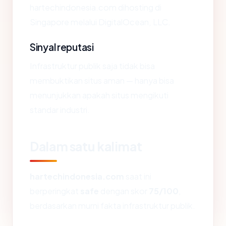
hartechindonesia.com dihosting di
Singapore melalui DigitalOcean, LLC.
Sinyal reputasi
Infrastruktur publik saja tidak bisa
membuktikan situs aman — hanya bisa
menunjukkan apakah situs mengikuti
standar industri.
Dalam satu kalimat
hartechindonesia.com
saat ini
berperingkat
safe
dengan skor
75/100
,
berdasarkan murni fakta infrastruktur publik.