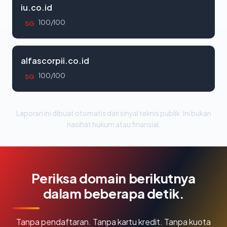
iu.co.id
100/100
SG
alfascorpii.co.id
100/100
SG
Laporan ini dibuat otomatis dari sinyal teknis publik. Ini bukan
nasihat hukum atau finansial.
Periksa domain berikutnya
dalam beberapa detik.
Tanpa pendaftaran. Tanpa kartu kredit. Tanpa kuota