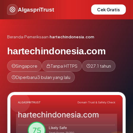
AlgaspriTrust
Cek Gratis
Beranda
›
Pemeriksaan
›
hartechindonesia.com
hartechindonesia.com
Singapore
Tanpa HTTPS
27.1 tahun
Diperbarui
3 bulan yang lalu