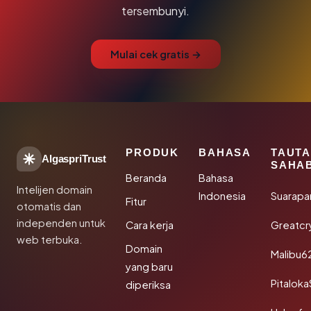
tersembunyi.
Mulai cek gratis →
PRODUK
BAHASA
TAUT
AlgaspriTrust
SAHA
Beranda
Bahasa
Intelijen domain
Indonesia
Suarapa
Fitur
otomatis dan
independen untuk
Cara kerja
Greatcr
web terbuka.
Domain
Malibu6
yang baru
Pitalok
diperiksa