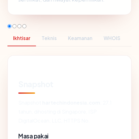
Ikhtisar
Teknis
Keamanan
WHOIS
Snapshot
Snapshot
hartechindonesia.com
: 27.1
tahun, dihosting di Singapore, ISP
DigitalOcean, LLC, HTTPS No.
Masa pakai