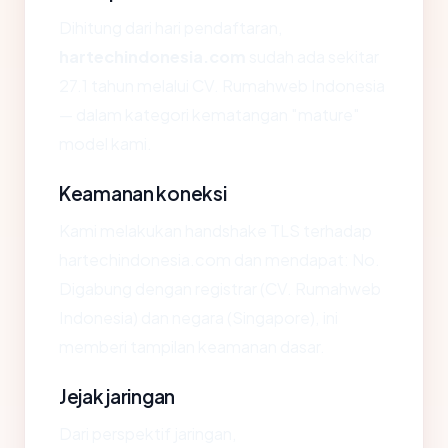
Dihitung dari hari pendaftaran,
hartechindonesia.com
sudah ada sekitar
27.1 tahun melalui CV. Rumahweb Indonesia
— dalam kategori kematangan "mature"
model kami.
Keamanan koneksi
Kami melakukan handshake TLS terhadap
hartechindonesia.com dan mendapat: No.
Digabung dengan registrar (CV. Rumahweb
Indonesia) dan negara (Singapore), ini
memberi tampilan keamanan dasar.
Jejak jaringan
Dari perspektif jaringan,