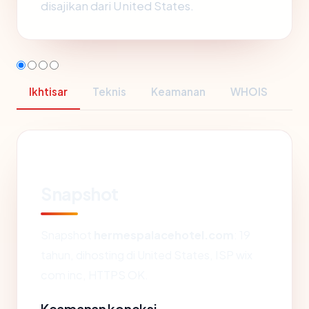
disajikan dari United States.
Ikhtisar
Teknis
Keamanan
WHOIS
Snapshot
Snapshot
hermespalacehotel.com
: 19
tahun, dihosting di United States, ISP wix
com inc, HTTPS OK.