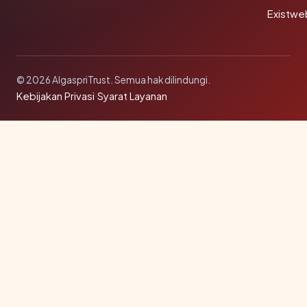
Existwe
© 2026 AlgaspriTrust. Semua hak dilindungi.
Kebijakan Privasi
·
Syarat Layanan