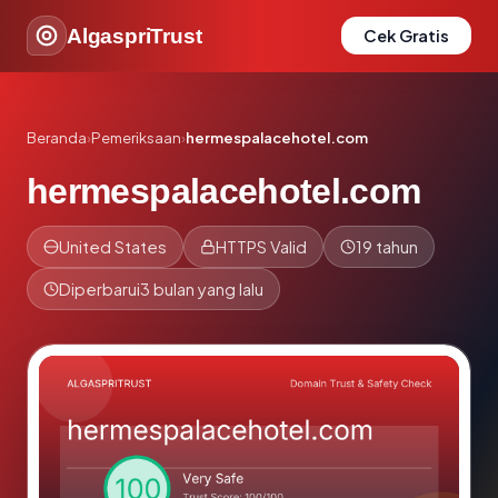
AlgaspriTrust
Cek Gratis
Beranda
›
Pemeriksaan
›
hermespalacehotel.com
hermespalacehotel.com
United States
HTTPS Valid
19 tahun
Diperbarui
3 bulan yang lalu