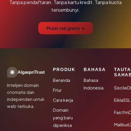
Tanpa pendaftaran. Tanpa kartu kredit. Tanpa kuota
tersembunyi.
Mulai cek gratis →
PRODUK
BAHASA
TAUT
AlgaspriTrust
SAHA
Beranda
Bahasa
Intelijen domain
Indonesia
Siscile
Fitur
otomatis dan
independen untuk
Cara kerja
EiklaSSL
web terbuka.
Domain
Fastfm
yang baru
Malibu6
diperiksa