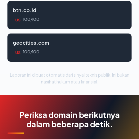
btn.co.id
100/100
US
geocities.com
100/100
US
Laporan ini dibuat otomatis dari sinyal teknis publik. Ini bukan
nasihat hukum atau finansial.
Periksa domain berikutnya
dalam beberapa detik.