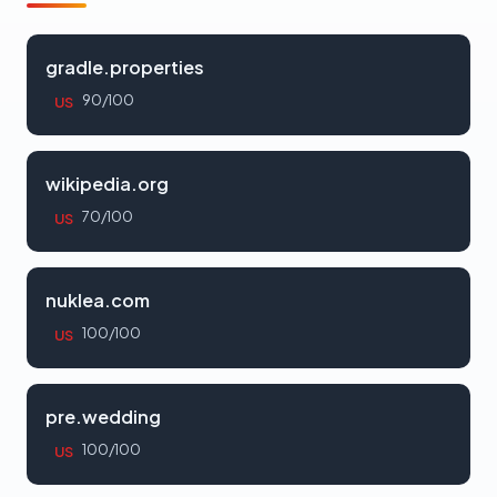
gradle.properties
90/100
US
wikipedia.org
70/100
US
nuklea.com
100/100
US
pre.wedding
100/100
US