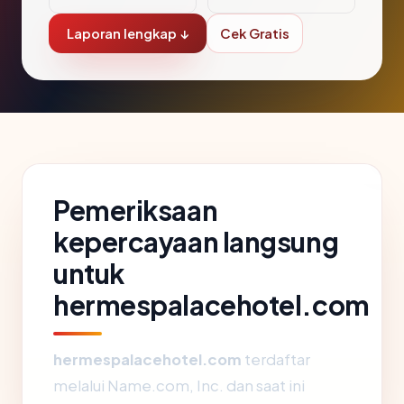
Laporan lengkap ↓
Cek Gratis
Pemeriksaan
kepercayaan langsung
untuk
hermespalacehotel.com
hermespalacehotel.com
terdaftar
melalui Name.com, Inc. dan saat ini