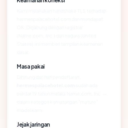
Keamanan koneksi
Kami melakukan handshake TLS terhadap
hermespalacehotel.com dan mendapat:
OK. Digabung dengan registrar
(Name.com, Inc.) dan negara (United
States), ini memberi tampilan keamanan
dasar.
Masa pakai
Dihitung dari hari pendaftaran,
hermespalacehotel.com
sudah ada
sekitar 19 tahun melalui Name.com, Inc. —
dalam kategori kematangan "mature"
model kami.
Jejak jaringan