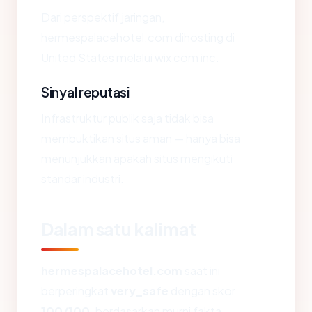
Dari perspektif jaringan,
hermespalacehotel.com dihosting di
United States melalui wix com inc.
Sinyal reputasi
Infrastruktur publik saja tidak bisa
membuktikan situs aman — hanya bisa
menunjukkan apakah situs mengikuti
standar industri.
Dalam satu kalimat
hermespalacehotel.com
saat ini
berperingkat
very_safe
dengan skor
100/100
, berdasarkan murni fakta