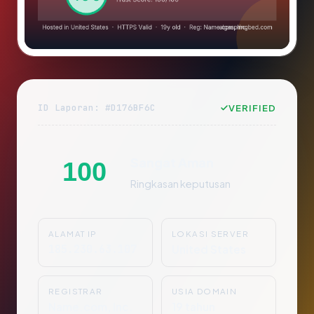
ID Laporan: #D176BF6C
VERIFIED
Sangat Aman
100
Ringkasan keputusan
ALAMAT IP
LOKASI SERVER
185.230.63.107
United States
REGISTRAR
USIA DOMAIN
Name.com, Inc.
19 tahun