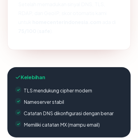
Setelah memadukan sinyal DNS, TLS,
RDAP, dan GeoIP, skor otomatis kami
untuk
homecenterindonesia.com
ada di
75/100
(
safe
).
Kelebihan
TLS mendukung cipher modern
Nameserver stabil
Catatan DNS dikonfigurasi dengan benar
Memiliki catatan MX (mampu email)