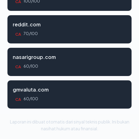
100/100
CA
reddit.com
70/100
CA
nasarigroup.com
60/100
CA
gmvaluta.com
60/100
CA
Laporan ini dibuat otomatis dari sinyal teknis publik. Ini bukan
nasihat hukum atau finansial.