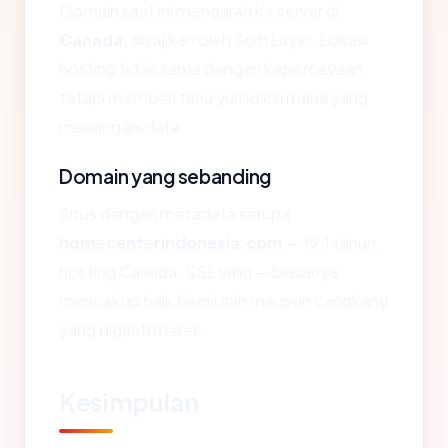
Domain saat ini mengarah ke server di
Canada
, disajikan oleh SoftLayer. Lokasi
hosting tidak sama dengan kepercayaan,
tetapi memberi tahu yurisdiksi mana yang
menangani data.
Domain yang sebanding
Situs dengan metadata serupa
homecenterindonesia.com
— 19.1 tahun,
hosting Canada, SSL valid — biasanya
mencakup baik bisnis sah maupun cangkang
yang diganti merek.
Kesimpulan