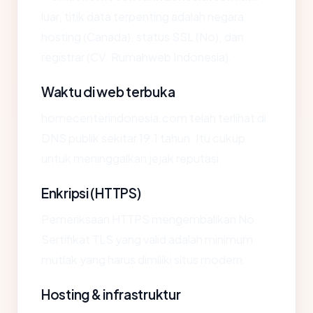
luar, titik data terpenting adalah negara
hosting (Canada), status SSL (No), dan
registrar (CV. Rumahweb Indonesia).
Waktu di web terbuka
homecenterindonesia.com telah terlihat di
DNS publik sekitar 19.1 tahun. Itu cukup
untuk meninggalkan jejak reputasi.
Enkripsi (HTTPS)
Pemeriksaan HTTPS mengembalikan No.
Sertifikat TLS yang valid adalah minimum
mutlak yang harus dimiliki situs modern.
Hosting & infrastruktur