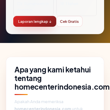
CV. Rumahweb In
19.1 tahun
donesia
Laporan lengkap ↓
Cek Gratis
Apa yang kami ketahui
tentang
homecenterindonesia.com
Apakah Anda memeriksa
homecenterindonesia.com
untuk