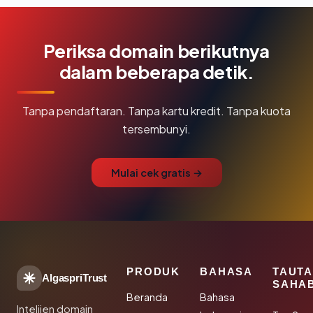
Periksa domain berikutnya
dalam beberapa detik.
Tanpa pendaftaran. Tanpa kartu kredit. Tanpa kuota
tersembunyi.
Mulai cek gratis →
PRODUK
BAHASA
TAUT
AlgaspriTrust
SAHA
Beranda
Bahasa
Intelijen domain