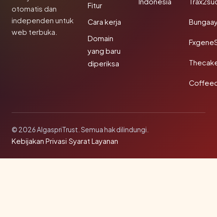
Indonesia
Trax2su
Fitur
otomatis dan
independen untuk
Cara kerja
Bungaa
web terbuka.
Domain
Fxgene
yang baru
Thecak
diperiksa
Coffee
© 2026 AlgaspriTrust. Semua hak dilindungi.
Kebijakan Privasi
·
Syarat Layanan