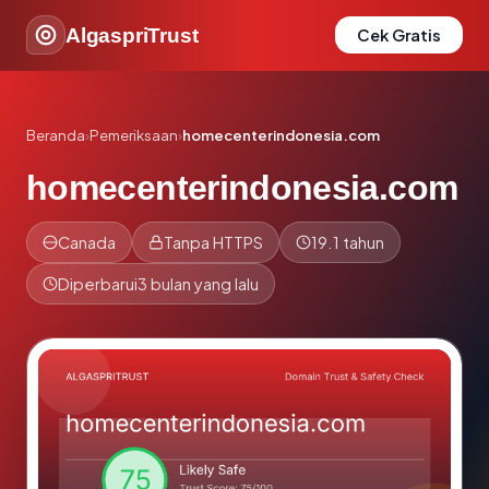
AlgaspriTrust
Cek Gratis
Beranda
›
Pemeriksaan
›
homecenterindonesia.com
homecenterindonesia.com
Canada
Tanpa HTTPS
19.1 tahun
Diperbarui
3 bulan yang lalu