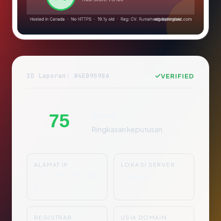
ID Laporan: #4EB9598A
VERIFIED
Aman
75
Ringkasan keputusan
ALAMAT IP
LOKASI SERVER
173.193.105.24
Canada
3
REGISTRAR
USIA DOMAIN