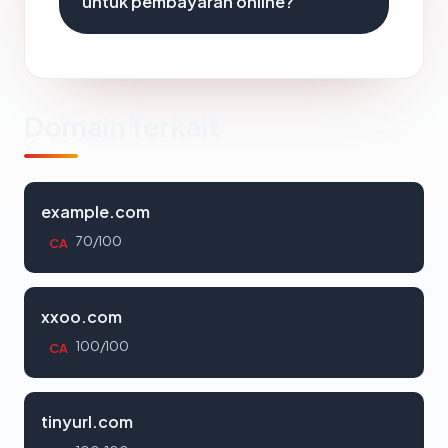
untuk pembayaran online?
Domain Terkait
example.com
70/100
CA
xxoo.com
100/100
CA
tinyurl.com