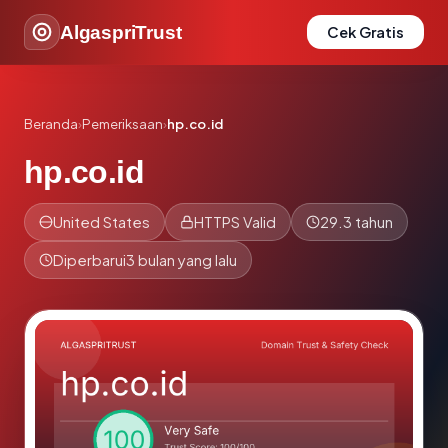
AlgaspriTrust
Cek Gratis
Beranda
›
Pemeriksaan
›
hp.co.id
hp.co.id
United States
HTTPS Valid
29.3 tahun
Diperbarui
3 bulan yang lalu