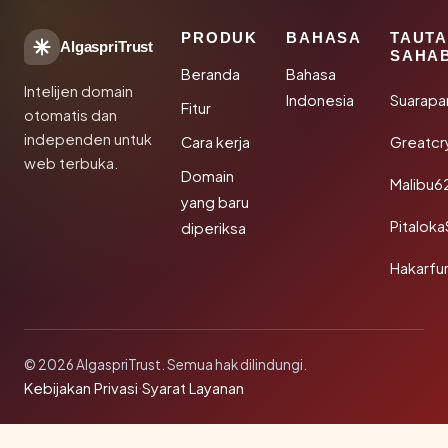
PRODUK
BAHASA
TAUT
AlgaspriTrust
SAHA
Beranda
Bahasa
Intelijen domain
Indonesia
Suarapa
Fitur
otomatis dan
independen untuk
Cara kerja
Greatcr
web terbuka.
Domain
Malibu6
yang baru
Pitalok
diperiksa
Hakarfu
© 2026 AlgaspriTrust. Semua hak dilindungi.
Kebijakan Privasi
·
Syarat Layanan