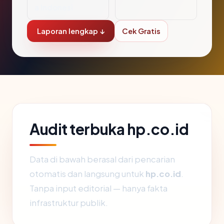
a Indonesi
Laporan lengkap ↓
Cek Gratis
Audit terbuka hp.co.id
Data di bawah berasal dari pencarian
otomatis dan langsung untuk
hp.co.id
.
Tanpa input editorial — hanya fakta
infrastruktur publik.