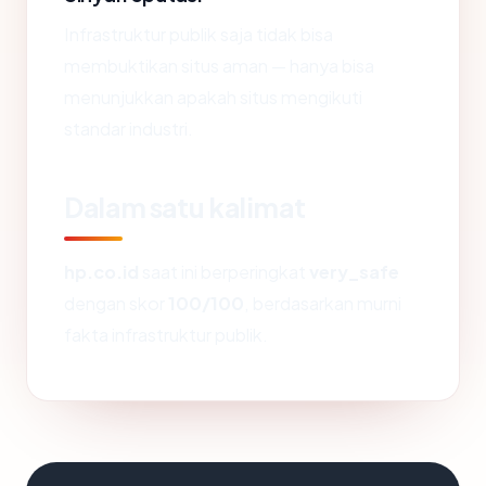
Infrastruktur publik saja tidak bisa
membuktikan situs aman — hanya bisa
menunjukkan apakah situs mengikuti
standar industri.
Dalam satu kalimat
hp.co.id
saat ini berperingkat
very_safe
dengan skor
100/100
, berdasarkan murni
fakta infrastruktur publik.