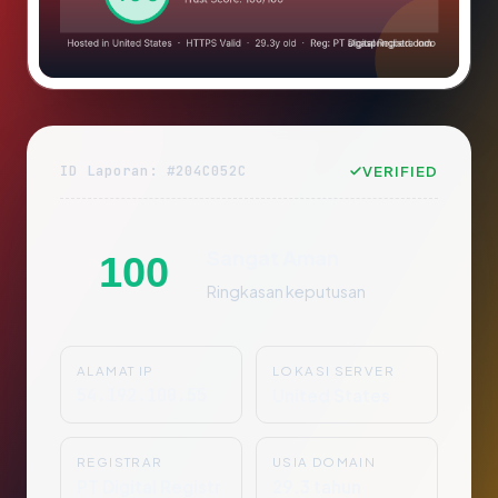
ID Laporan: #204C052C
VERIFIED
Sangat Aman
100
Ringkasan keputusan
ALAMAT IP
LOKASI SERVER
54.192.100.55
United States
REGISTRAR
USIA DOMAIN
PT Digital Registr
29.3 tahun