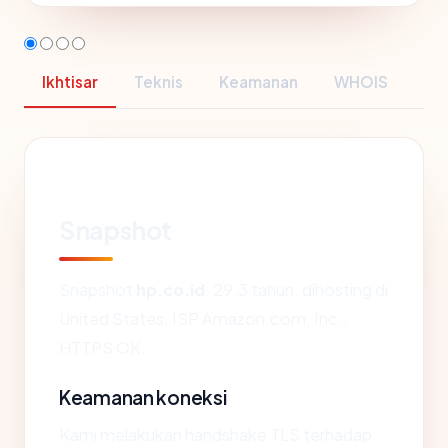
Ikhtisar
Teknis
Keamanan
WHOIS
Snapshot
Snapshot
hp.co.id
: 29.3 tahun, dihosting di
United States, ISP Amazon.com, Inc.,
HTTPS OK.
Keamanan koneksi
Kami melakukan handshake TLS terhadap