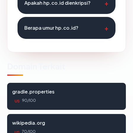
Apakah hp.co.id dienkripsi?
Berapa umur hp.co.id?
Domain Terkait
gradle.properties
90/100
US
wikipedia.org
70/100
US