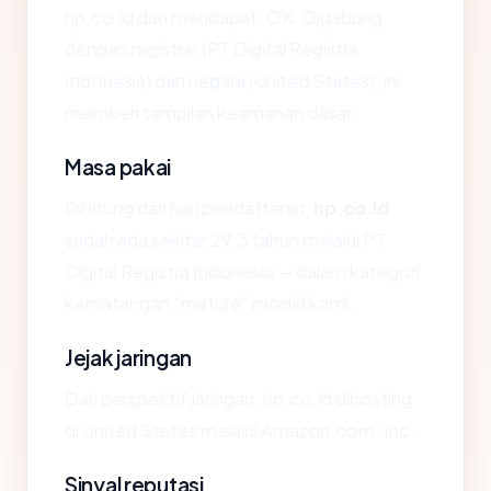
hp.co.id dan mendapat: OK. Digabung
dengan registrar (PT Digital Registra
Indonesia) dan negara (United States), ini
memberi tampilan keamanan dasar.
Masa pakai
Dihitung dari hari pendaftaran,
hp.co.id
sudah ada sekitar 29.3 tahun melalui PT
Digital Registra Indonesia — dalam kategori
kematangan "mature" model kami.
Jejak jaringan
Dari perspektif jaringan, hp.co.id dihosting
di United States melalui Amazon.com, Inc..
Sinyal reputasi