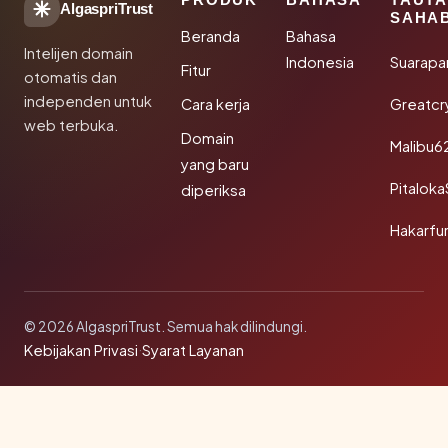
AlgaspriTrust
SAHA
Beranda
Bahasa
Intelijen domain
Indonesia
Suarapa
Fitur
otomatis dan
independen untuk
Cara kerja
Greatcr
web terbuka.
Domain
Malibu6
yang baru
Pitalok
diperiksa
Hakarfu
© 2026 AlgaspriTrust. Semua hak dilindungi.
Kebijakan Privasi
·
Syarat Layanan