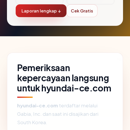
Laporan lengkap ↓
Cek Gratis
Pemeriksaan
kepercayaan langsung
untuk hyundai-ce.com
hyundai-ce.com
terdaftar melalui
Gabia, Inc. dan saat ini disajikan dari
South Korea.