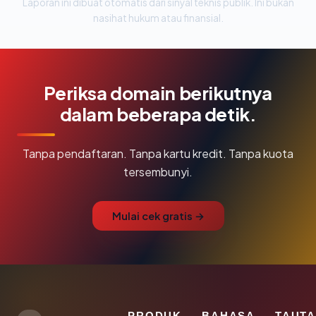
Laporan ini dibuat otomatis dari sinyal teknis publik. Ini bukan
nasihat hukum atau finansial.
Periksa domain berikutnya
dalam beberapa detik.
Tanpa pendaftaran. Tanpa kartu kredit. Tanpa kuota
tersembunyi.
Mulai cek gratis →
PRODUK
BAHASA
TAUT