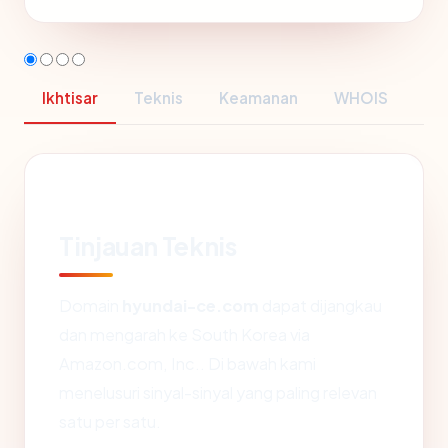
Ikhtisar
Teknis
Keamanan
WHOIS
Tinjauan Teknis
Domain
hyundai-ce.com
dapat dijangkau
dan mengarah ke South Korea via
Amazon.com, Inc.. Di bawah kami
menelusuri sinyal-sinyal yang paling relevan
satu per satu.