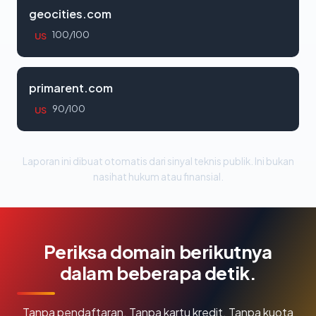
geocities.com
100/100
US
primarent.com
90/100
US
Laporan ini dibuat otomatis dari sinyal teknis publik. Ini bukan
nasihat hukum atau finansial.
Periksa domain berikutnya
dalam beberapa detik.
Tanpa pendaftaran. Tanpa kartu kredit. Tanpa kuota