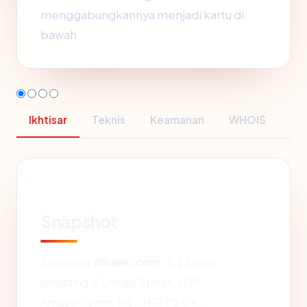
menggabungkannya menjadi kartu di
bawah.
Ikhtisar
Teknis
Keamanan
WHOIS
Snapshot
Snapshot
ifibank.com
: 4.2 tahun,
dihosting di United States, ISP
Amazon.com, Inc., HTTPS OK.