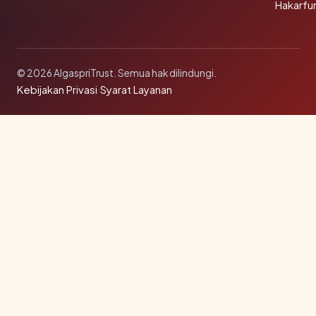
Hakarfu
© 2026 AlgaspriTrust. Semua hak dilindungi.
Kebijakan Privasi
·
Syarat Layanan