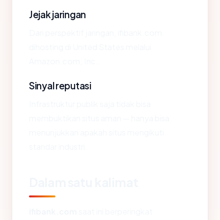
Jejak jaringan
Dari perspektif jaringan, ifibank.com
dihosting di United States melalui
Amazon.com, Inc..
Sinyal reputasi
Infrastruktur publik saja tidak bisa
membuktikan situs aman — hanya bisa
menunjukkan apakah situs mengikuti
standar industri.
Dalam satu kalimat
ifibank.com
saat ini berperingkat