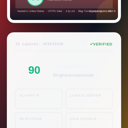
ID Laporan: #585A306B
VERIFIED
Sangat Aman
90
Ringkasan keputusan
ALAMAT IP
LOKASI SERVER
13.223.25.84
United States
REGISTRAR
USIA DOMAIN
TurnCommerce, I
4.2 tahun