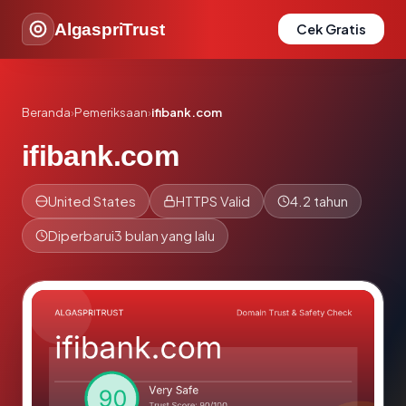
AlgaspriTrust
Cek Gratis
Beranda
›
Pemeriksaan
›
ifibank.com
ifibank.com
United States
HTTPS Valid
4.2 tahun
Diperbarui
3 bulan yang lalu