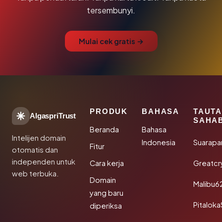
tersembunyi.
Mulai cek gratis →
PRODUK
BAHASA
TAUT
AlgaspriTrust
SAHA
Beranda
Bahasa
Intelijen domain
Indonesia
Suarapa
Fitur
otomatis dan
independen untuk
Cara kerja
Greatcr
web terbuka.
Domain
Malibu6
yang baru
Pitalok
diperiksa