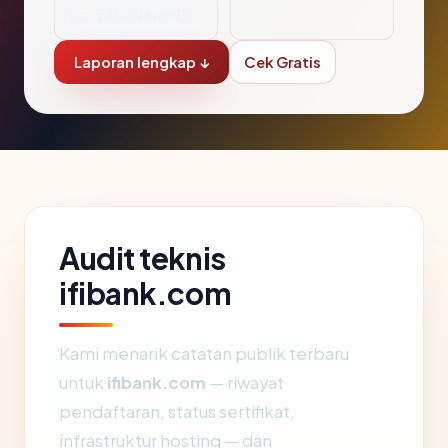
nc. DBA NameB
Laporan lengkap ↓
Cek Gratis
Audit teknis
ifibank.com
Kami menarik catatan publik terbaru
untuk
ifibank.com
— riwayat
pendaftaran, status sertifikat,
infrastruktur hosting — dan