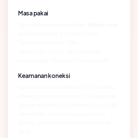
Masa pakai
Dihitung dari hari pendaftaran,
ifibank.com
sudah ada sekitar 4.2 tahun melalui
TurnCommerce, Inc. DBA
NameBright.com — dalam kategori
kematangan "established" model kami.
Keamanan koneksi
Kami melakukan handshake TLS terhadap
ifibank.com dan mendapat: OK. Digabung
dengan registrar (TurnCommerce, Inc. DBA
NameBright.com) dan negara (United
States), ini memberi tampilan keamanan
dasar.