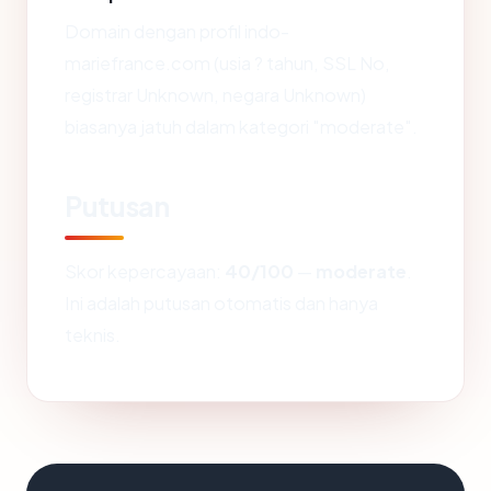
Domain dengan profil indo-
mariefrance.com (usia ? tahun, SSL No,
registrar Unknown, negara Unknown)
biasanya jatuh dalam kategori "moderate".
Putusan
Skor kepercayaan:
40/100
—
moderate
.
Ini adalah putusan otomatis dan hanya
teknis.