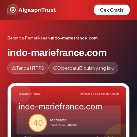
AlgaspriTrust
Cek Gratis
Beranda
›
Pemeriksaan
›
indo-mariefrance.com
indo-mariefrance.com
Tanpa HTTPS
Diperbarui
3 bulan yang lalu