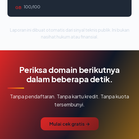
100/100
GB
Laporan ini dibuat otomatis dari sinyal teknis publik. Ini bukan
nasihat hukum atau finansial.
Periksa domain berikutnya
dalam beberapa detik.
Tanpa pendaftaran. Tanpa kartu kredit. Tanpa kuota
tersembunyi.
Mulai cek gratis →