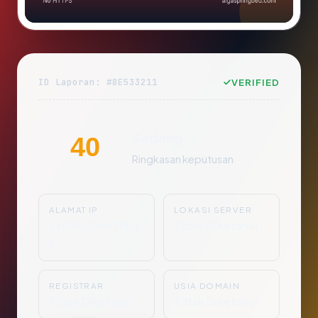
ID Laporan: #8E533211
VERIFIED
Sedang
40
Ringkasan keputusan
ALAMAT IP
LOKASI SERVER
Tidak Diketahu
Tidak Diketahui
i
REGISTRAR
USIA DOMAIN
Tidak Diketahui
Tidak Diketahui