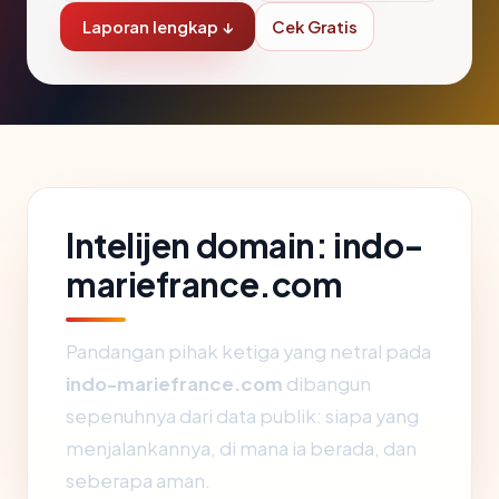
Laporan lengkap ↓
Cek Gratis
Intelijen domain: indo-
mariefrance.com
Pandangan pihak ketiga yang netral pada
indo-mariefrance.com
dibangun
sepenuhnya dari data publik: siapa yang
menjalankannya, di mana ia berada, dan
seberapa aman.