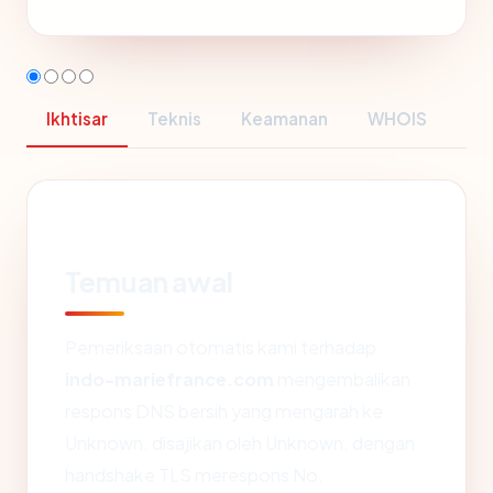
Ikhtisar
Teknis
Keamanan
WHOIS
Temuan awal
Pemeriksaan otomatis kami terhadap
indo-mariefrance.com
mengembalikan
respons DNS bersih yang mengarah ke
Unknown, disajikan oleh Unknown, dengan
handshake TLS merespons No.