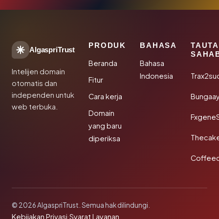
PRODUK
BAHASA
TAUT
AlgaspriTrust
SAHA
Beranda
Bahasa
Intelijen domain
Indonesia
Trax2su
Fitur
otomatis dan
independen untuk
Cara kerja
Bungaa
web terbuka.
Domain
Fxgene
yang baru
Thecak
diperiksa
Coffee
© 2026 AlgaspriTrust. Semua hak dilindungi.
Kebijakan Privasi
·
Syarat Layanan