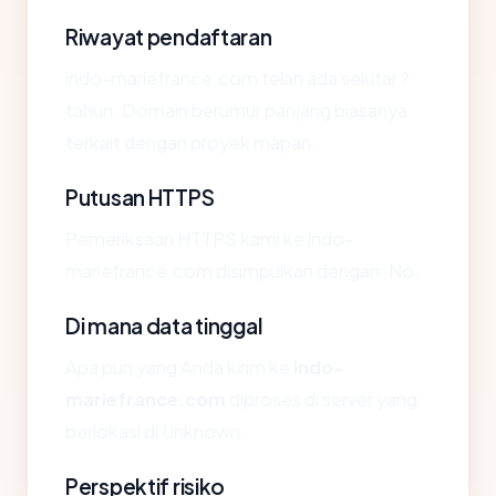
Riwayat pendaftaran
indo-mariefrance.com telah ada sekitar ?
tahun. Domain berumur panjang biasanya
terkait dengan proyek mapan.
Putusan HTTPS
Pemeriksaan HTTPS kami ke indo-
mariefrance.com disimpulkan dengan: No.
Di mana data tinggal
Apa pun yang Anda kirim ke
indo-
mariefrance.com
diproses di server yang
berlokasi di Unknown.
Perspektif risiko