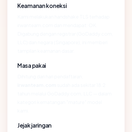
Keamanan koneksi
Kami melakukan handshake TLS terhadap
irwanteam.com dan mendapat: OK.
Digabung dengan registrar (GoDaddy.com,
LLC) dan negara (Singapore), ini memberi
tampilan keamanan dasar.
Masa pakai
Dihitung dari hari pendaftaran,
irwanteam.com
sudah ada sekitar 18.2
tahun melalui GoDaddy.com, LLC — dalam
kategori kematangan "mature" model
kami.
Jejak jaringan