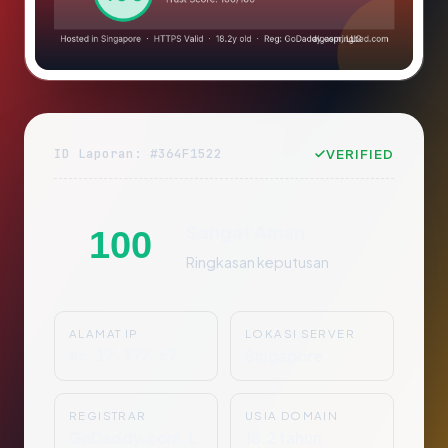
ID Laporan: #364F1522
VERIFIED
Sangat Aman
100
Ringkasan keputusan
ALAMAT IP
LOKASI SERVER
46.17.172.67
Singapore
REGISTRAR
USIA DOMAIN
GoDaddy.com, L
18.2 tahun