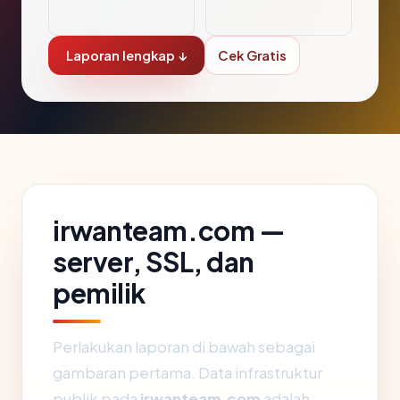
LC
Laporan lengkap ↓
Cek Gratis
irwanteam.com —
server, SSL, dan
pemilik
Perlakukan laporan di bawah sebagai
gambaran pertama. Data infrastruktur
publik pada
irwanteam.com
adalah