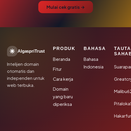
Mulai cek gratis →
PRODUK
BAHASA
TAUT
AlgaspriTrust
SAHA
Beranda
Bahasa
Intelijen domain
Indonesia
Suarapa
Fitur
otomatis dan
independen untuk
Cara kerja
Greatcr
web terbuka.
Domain
Malibu6
yang baru
Pitalok
diperiksa
Hakarfu