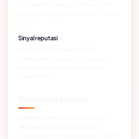
Dari perspektif jaringan, irwanteam.com
dihosting di Singapore melalui HOSTINGER
SG.
Sinyal reputasi
Infrastruktur publik saja tidak bisa
membuktikan situs aman — hanya bisa
menunjukkan apakah situs mengikuti
standar industri.
Dalam satu kalimat
irwanteam.com
saat ini berperingkat
very_safe
dengan skor
100/100
,
berdasarkan murni fakta infrastruktur publik.