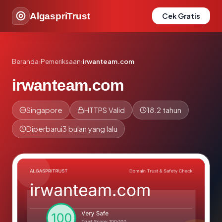
AlgaspriTrust
Cek Gratis
Beranda
›
Pemeriksaan
›
irwanteam.com
irwanteam.com
Singapore
HTTPS Valid
18.2 tahun
Diperbarui
3 bulan yang lalu