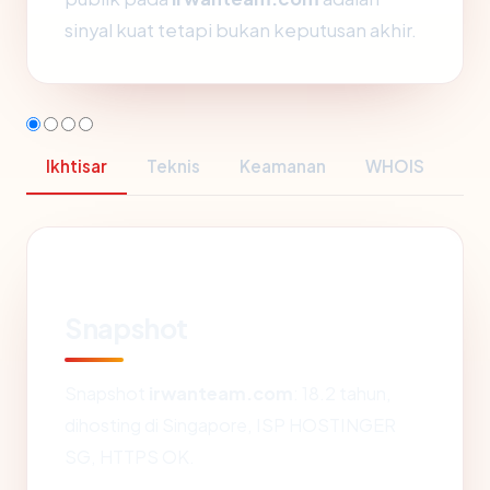
sinyal kuat tetapi bukan keputusan akhir.
Ikhtisar
Teknis
Keamanan
WHOIS
Snapshot
Snapshot
irwanteam.com
: 18.2 tahun,
dihosting di Singapore, ISP HOSTINGER
SG, HTTPS OK.