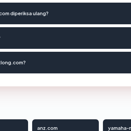
com diperiksa ulang?
?
tlong.com?
anz.com
yamaha-m