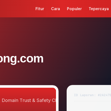
Fitur
Cara
Populer
Tepercaya
long.com
ID Laporan: #2A247