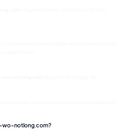
long.com
: negara Unknown, usia ? tahun, SSL No,
ahun, yang menempatkannya dalam kategori kematangan
 kurang berisiko.
h-wo-notlong.com
dipecahkan sebagai: No.
 di Unknown, pada infrastruktur yang disediakan oleh
h-wo-notlong.com?