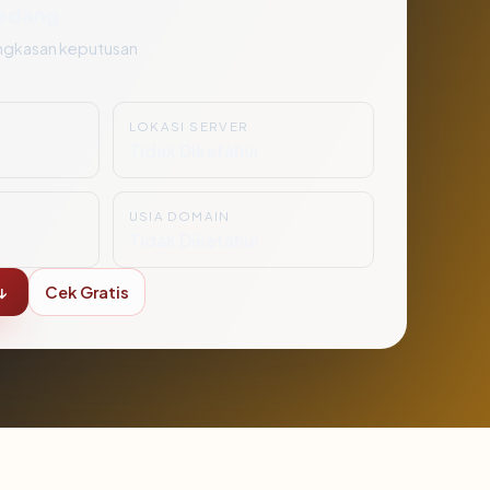
edang
ngkasan keputusan
LOKASI SERVER
i
Tidak Diketahui
USIA DOMAIN
Tidak Diketahui
↓
Cek Gratis