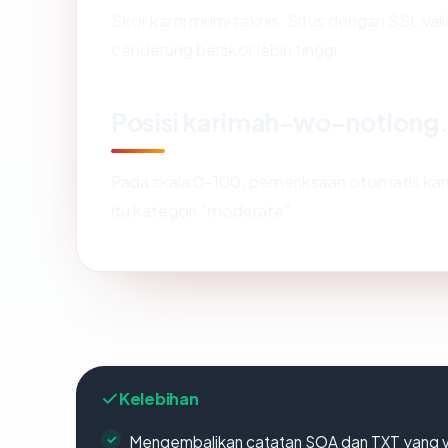
Skor kami murni teknis. Situs dengan SSL val
cenderung berskor lebih tinggi.
Posisi karimah-wo-notlon
Pada skala 0-100, pemeriksaan otomatis 
itu kategori "moderate".
Kelebihan
Mengembalikan catatan SOA dan TXT yang v