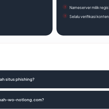
Nameserver milik regi
Selalu verifikasi kont
h situs phishing?
arimah-wo-notlong.com?