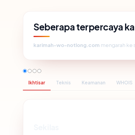
Seberapa terpercaya 
karimah-wo-notlong.com
mengarah ke se
Ikhtisar
Teknis
Keamanan
WHOIS
Sekilas