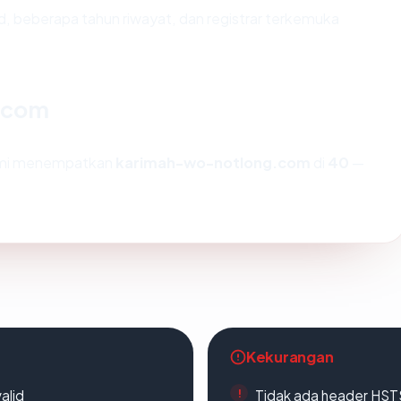
id, beberapa tahun riwayat, dan registrar terkemuka
g.com
kami menempatkan
karimah-wo-notlong.com
di
40
—
Kekurangan
alid
Tidak ada header HST