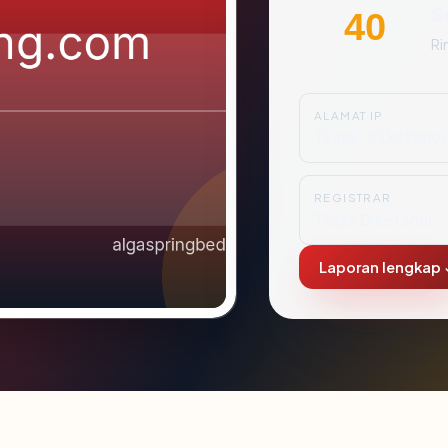
S
40
Ri
ALAMAT IP
Tidak Diketahu
REGISTRAR
Tidak Diketahui
Laporan lengkap 