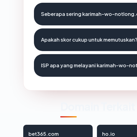
Seberapa sering karimah-wo-notlong.
Apakah skor cukup untuk memutuskan
ISP apa yang melayani karimah-wo-no
Domain Terkait
bet365.com
ho.io