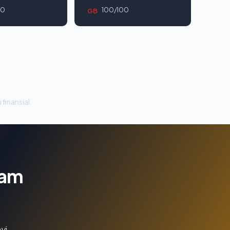
00
100/100
GB
 finansial.
lam
yi.