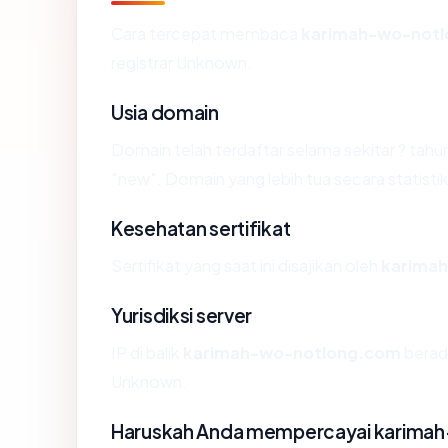
Cara tercepat membaca
karimah-wo-not
registrar Unknown.
Usia domain
Domain telah terdaftar selama sekitar ? t
"new". Domain yang lebih tua secara statistik
Kesehatan sertifikat
Sertifikat yang saat ini disajikan oleh
karima
Yurisdiksi server
IP di balik
karimah-wo-notlong.com
berada
Unknown.
Haruskah Anda mempercayai karima