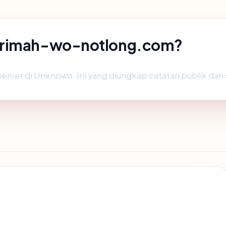
karimah-wo-notlong.com?
rver di Unknown. Ini yang diungkap catatan publik dan s