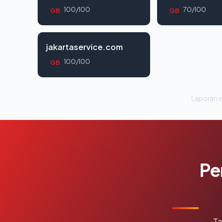
100/100
70/100
GB
GB
jakartaservice.com
100/100
GB
Laporan in
Pe
Ta