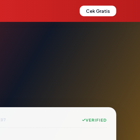
Cek Gratis
ED7
VERIFIED