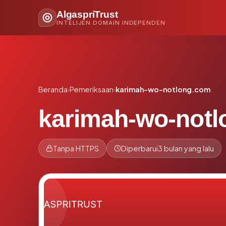
AlgaspriTrust
INTELIJEN DOMAIN INDEPENDEN
Beranda
›
Pemeriksaan
›
karimah-wo-notlong.com
karimah-wo-not
Tanpa HTTPS
Diperbarui
3 bulan yang lalu