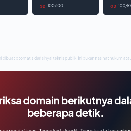
100/100
100/1
GB
GB
i dibuat otomatis dari sinyal teknis publik. Ini bukan nasihat hukum atau
riksa domain berikutnya da
beberapa detik.
npa pendaftaran. Tanpa kartu kredit. Tanpa kuota tersembun