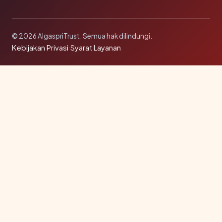
© 2026 AlgaspriTrust. Semua hak dilindungi.
Kebijakan Privasi
·
Syarat Layanan