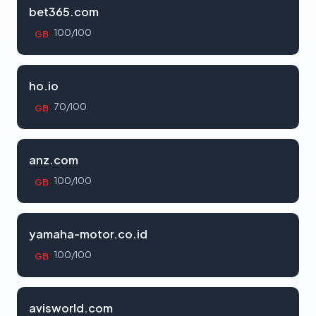
bet365.com
100/100
GB
ho.io
70/100
GB
anz.com
100/100
GB
yamaha-motor.co.id
100/100
GB
avisworld.com