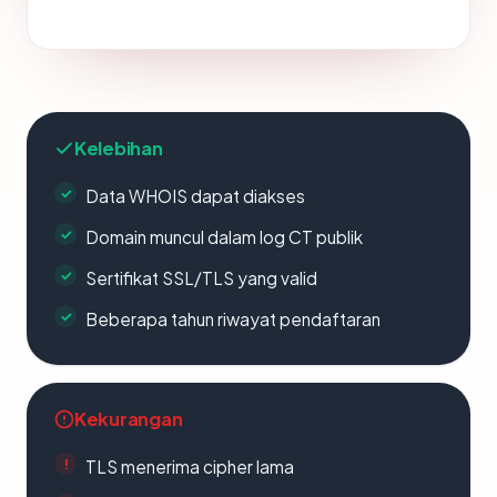
Kelebihan
Data WHOIS dapat diakses
Domain muncul dalam log CT publik
Sertifikat SSL/TLS yang valid
Beberapa tahun riwayat pendaftaran
Kekurangan
TLS menerima cipher lama