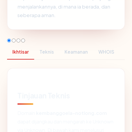
menjalankannya, di mana ia berada, dan
seberapa aman.
Ikhtisar
Teknis
Keamanan
WHOIS
Tinjauan Teknis
Domain
kembanggoela-notlong.com
dapat dijangkau dan mengarah ke Unknown
via Unknown. Di bawah kami menelusuri