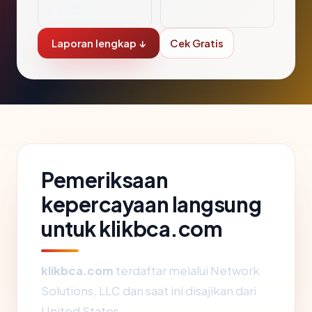
s, LLC
Laporan lengkap ↓
Cek Gratis
Pemeriksaan
kepercayaan langsung
untuk klikbca.com
klikbca.com
terdaftar melalui Network
Solutions, LLC dan saat ini disajikan dari
United States.