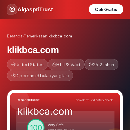
AlgaspriTrust
Cek Gratis
Beranda
›
Pemeriksaan
›
klikbca.com
klikbca.com
United States
HTTPS Valid
26.2 tahun
Diperbarui
3 bulan yang lalu