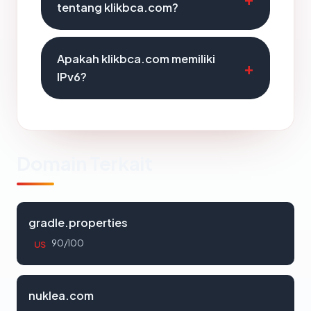
tentang klikbca.com?
Apakah klikbca.com memiliki
IPv6?
Domain Terkait
gradle.properties
90/100
US
nuklea.com