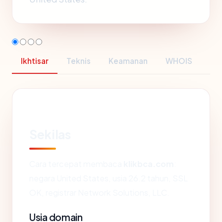
Ikhtisar
Teknis
Keamanan
WHOIS
Sekilas
Cara tercepat membaca
klikbca.com
:
negara United States, usia 26.2 tahun, SSL
OK, registrar Network Solutions, LLC.
Usia domain