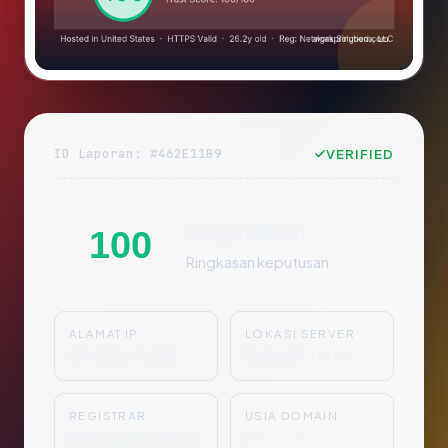
ID Laporan: #462E11B9
VERIFIED
Sangat Aman
100
Ringkasan keputusan
ALAMAT IP
LOKASI SERVER
34.111.6.225
United States
REGISTRAR
USIA DOMAIN
Network Solution
26.2 tahun