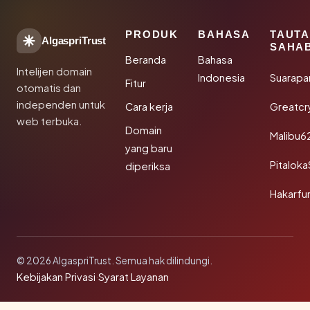
PRODUK
BAHASA
TAUT
AlgaspriTrust
SAHA
Beranda
Bahasa
Intelijen domain
Indonesia
Suarapa
Fitur
otomatis dan
independen untuk
Cara kerja
Greatcr
web terbuka.
Domain
Malibu6
yang baru
Pitalok
diperiksa
Hakarfu
© 2026 AlgaspriTrust. Semua hak dilindungi.
Kebijakan Privasi
·
Syarat Layanan