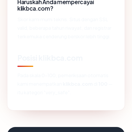
Haruskah Anda mempercayai
klikbca.com?
Skor kami murni teknis. Situs dengan SSL
valid, beberapa tahun riwayat, dan registrar
terkemuka cenderung berskor lebih tinggi.
Posisi klikbca.com
Pada skala 0-100, pemeriksaan otomatis
kami menempatkan
klikbca.com
di
100
—
itu kategori "very_safe".