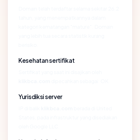
Domain telah terdaftar selama sekitar 26.2
tahun, yang menempatkannya dalam
kategori kematangan "mature". Domain
yang lebih tua secara statistik kurang
berisiko.
Kesehatan sertifikat
Sertifikat yang saat ini disajikan oleh
klikbca.com
dipecahkan sebagai: OK.
Yurisdiksi server
IP di balik
klikbca.com
berada di United
States, pada infrastruktur yang disediakan
oleh Google LLC.