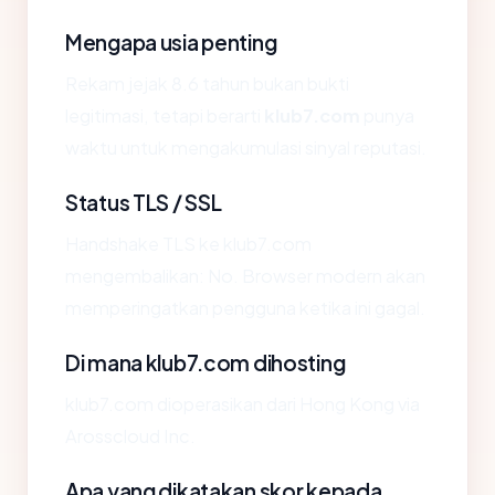
Mengapa usia penting
Rekam jejak 8.6 tahun bukan bukti
legitimasi, tetapi berarti
klub7.com
punya
waktu untuk mengakumulasi sinyal reputasi.
Status TLS / SSL
Handshake TLS ke klub7.com
mengembalikan: No. Browser modern akan
memperingatkan pengguna ketika ini gagal.
Di mana klub7.com dihosting
klub7.com dioperasikan dari Hong Kong via
Arosscloud Inc.
Apa yang dikatakan skor kepada