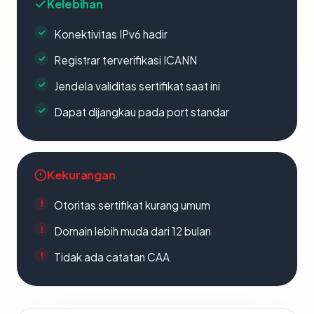
Kelebihan
Konektivitas IPv6 hadir
Registrar terverifikasi ICANN
Jendela validitas sertifikat saat ini
Dapat dijangkau pada port standar
Kekurangan
Otoritas sertifikat kurang umum
Domain lebih muda dari 12 bulan
Tidak ada catatan CAA