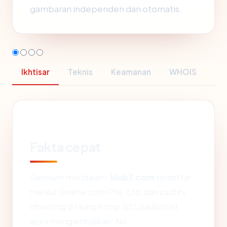
gambaran independen dan otomatis.
Ikhtisar
Teknis
Keamanan
WHOIS
Fakta cepat
Sebelum mendalam:
klub7.com
terdaftar
melalui Gname.com Pte. Ltd. dan saat ini
dihosting di Hong Kong. SSL pada host
apex mengembalikan: No.