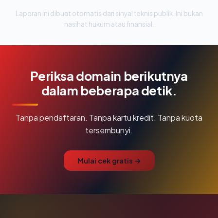
Laporan ini dibuat otomatis dari sinyal teknis publik. Ini bukan
nasihat hukum atau finansial.
Periksa domain berikutnya
dalam beberapa detik.
Tanpa pendaftaran. Tanpa kartu kredit. Tanpa kuota
tersembunyi.
Mulai cek gratis →