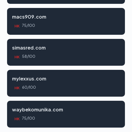
macs909.com
75/100
HK
simasred.com
58/100
HK
mylexxus.com
60/100
HK
waybekomunika.com
75/100
HK