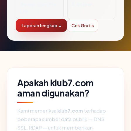
Gname.com Pte.
8.6 tahun
Ltd.
Laporan lengkap ↓
Cek Gratis
Apakah klub7.com
aman digunakan?
Kami memeriksa
klub7.com
terhadap
beberapa sumber data publik — DNS,
SSL, RDAP — untuk memberikan