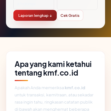
a Indonesi
Laporan lengkap ↓
Cek Gratis
Apa yang kami ketahui
tentang kmf.co.id
Apakah Anda memeriksa
kmf.co.id
untuk transaksi, kemitraan, atau sekadar
rasa ingin tahu, ringkasan catatan publik
di bawah akan menghemat beberapa