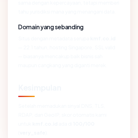
sama dengan kepercayaan, tetapi memberi
tahu yurisdiksi mana yang menangani data.
Domain yang sebanding
Situs dengan metadata serupa
kmf.co.id
— 22.1 tahun, hosting Singapore, SSL valid
— biasanya mencakup baik bisnis sah
maupun cangkang yang diganti merek.
Kesimpulan
Setelah memadukan sinyal DNS, TLS,
RDAP, dan GeoIP, skor otomatis kami
untuk
kmf.co.id
ada di
100/100
(
very_safe
).