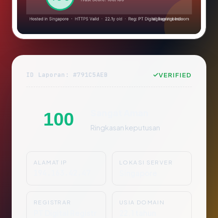
ID Laporan: #791C5AEB
VERIFIED
Sangat Aman
100
Ringkasan keputusan
ALAMAT IP
LOKASI SERVER
194.163.42.47
Singapore
REGISTRAR
USIA DOMAIN
PT Digital Registr
22.1 tahun