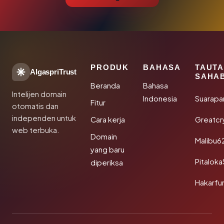
PRODUK
BAHASA
TAUT
AlgaspriTrust
SAHA
Beranda
Bahasa
Intelijen domain
Indonesia
Suarapa
Fitur
otomatis dan
independen untuk
Cara kerja
Greatcr
web terbuka.
Domain
Malibu6
yang baru
Pitalok
diperiksa
Hakarfu