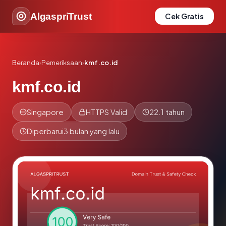
AlgaspriTrust
Cek Gratis
Beranda
›
Pemeriksaan
›
kmf.co.id
kmf.co.id
Singapore
HTTPS Valid
22.1 tahun
Diperbarui
3 bulan yang lalu