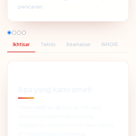
pencarian.
Ikhtisar
Teknis
Keamanan
WHOIS
Apa yang kami amati
Melihat
kmf.co.id
dari luar, titik data
terpenting adalah negara hosting
(Singapore), status SSL (OK), dan registrar
(PT Digital Registra Indonesia).