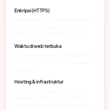
Enkripsi (HTTPS)
Pemeriksaan HTTPS mengembalikan OK.
Sertifikat TLS yang valid adalah minimum
mutlak yang harus dimiliki situs modern.
Waktu di web terbuka
kmf.co.id telah terlihat di DNS publik sekitar
22.1 tahun. Itu cukup untuk meninggalkan
jejak reputasi.
Hosting & infrastruktur
Domain saat ini mengarah ke server di
Singapore
, disajikan oleh Hostinger
International Limited. Lokasi hosting tidak