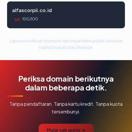
alfascorpii.co.id
100/100
SG
Laporan ini dibuat otomatis dari sinyal teknis publik. Ini bukan
nasihat hukum atau finansial.
Periksa domain berikutnya
dalam beberapa detik.
Tanpa pendaftaran. Tanpa kartu kredit. Tanpa kuota
tersembunyi.
Mulai cek gratis →