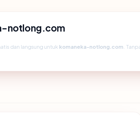
ka-notlong.com
atis dan langsung untuk
komaneka-notlong.com
. Tanpa