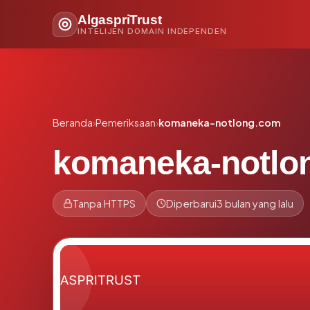
AlgaspriTrust
INTELIJEN DOMAIN INDEPENDEN
Beranda
›
Pemeriksaan
›
komaneka-notlong.com
komaneka-notlo
Tanpa HTTPS
Diperbarui
3 bulan yang lalu