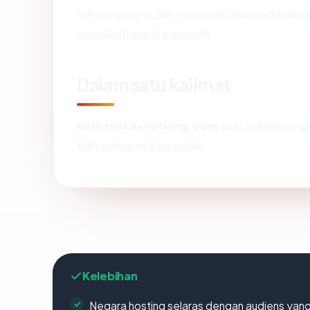
Infrastruktur publik saja tidak bisa membukt
mengikuti standar industri.
Dalam satu kalimat
komaneka-notlong.com
saat ini berperin
fakta infrastruktur publik.
Kelebihan
Negara hosting selaras dengan audiens yan