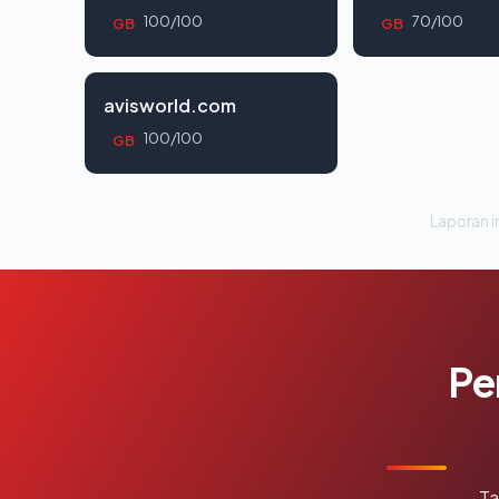
100/100
70/100
GB
GB
avisworld.com
100/100
GB
Laporan in
Pe
Ta