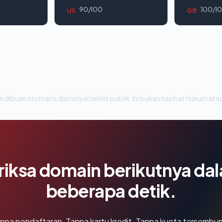
90/100
100/1
US
GB
i dibuat otomatis dari sinyal teknis publik. Ini bukan nasihat hukum atau
riksa domain berikutnya da
beberapa detik.
npa pendaftaran. Tanpa kartu kredit. Tanpa kuota tersembun