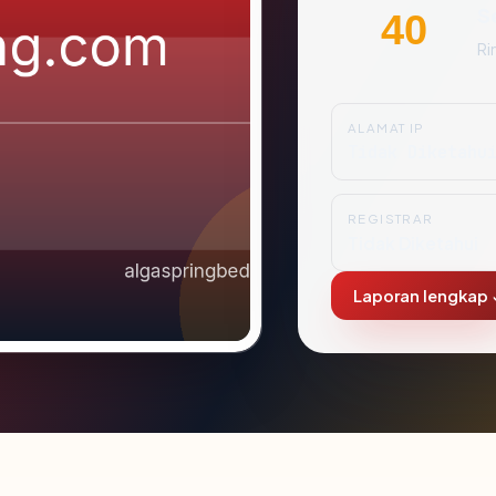
S
40
Ri
ALAMAT IP
Tidak Diketahu
REGISTRAR
Tidak Diketahui
Laporan lengkap 