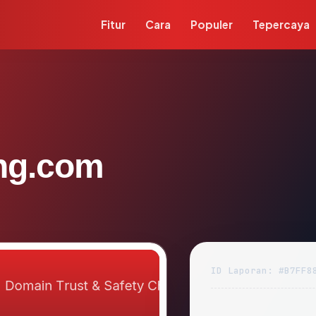
Fitur
Cara
Populer
Tepercaya
ng.com
ID Laporan: #B7FF8