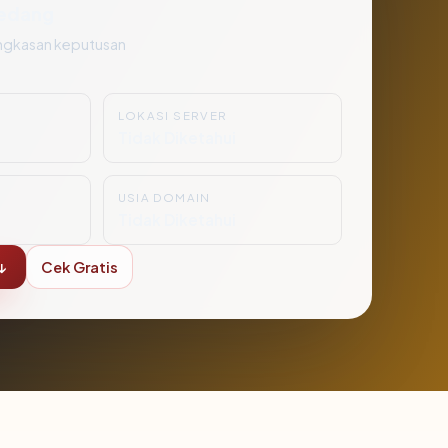
edang
ngkasan keputusan
LOKASI SERVER
i
Tidak Diketahui
USIA DOMAIN
Tidak Diketahui
↓
Cek Gratis