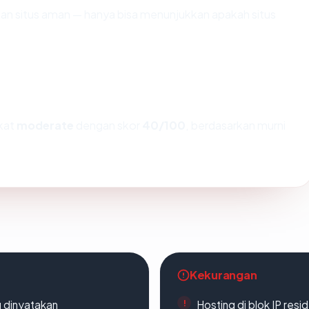
ikan situs aman — hanya bisa menunjukkan apakah situs
gkat
moderate
dengan skor
40/100
, berdasarkan murni
Kekurangan
g dinyatakan
Hosting di blok IP resi