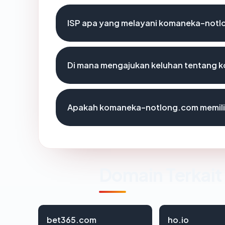
ISP apa yang melayani komaneka-not
Di mana mengajukan keluhan tentang
Apakah komaneka-notlong.com memilik
Domain Terkait
bet365.com
ho.io