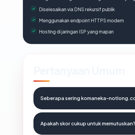
Diselesaikan via DNS rekursif publik
Menggunakan endpoint HTTPS modern
Hosting di jaringan ISP yang mapan
Pertanyaan Umum
Seberapa sering komaneka-notlong.co
Apakah skor cukup untuk memutuskan