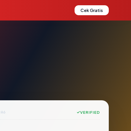
Cek Gratis
8A6
VERIFIED