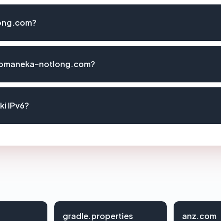
long.com?
 komaneka-notlong.com?
i IPv6?
gradle.properties
anz.com