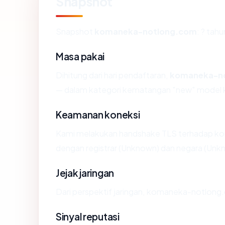
Snapshot
Snapshot
komaneka-notlong.com
: ? tah
Masa pakai
Dihitung dari hari pendaftaran,
komaneka-n
— dalam kategori kematangan "new" model 
Keamanan koneksi
Kami melakukan handshake TLS terhadap k
dengan registrar (Unknown) dan negara (Unk
Jejak jaringan
Dari perspektif jaringan, komaneka-notlong
Sinyal reputasi