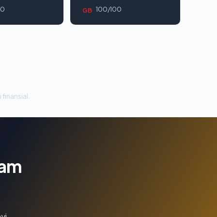
00
100/100
GB
 finansial.
lam
yi.