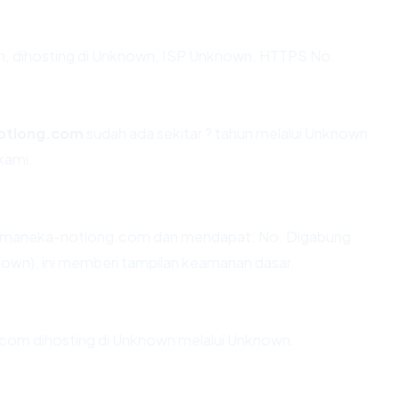
un, dihosting di Unknown, ISP Unknown, HTTPS No.
otlong.com
sudah ada sekitar ? tahun melalui Unknown
kami.
omaneka-notlong.com dan mendapat: No. Digabung
nown), ini memberi tampilan keamanan dasar.
.com dihosting di Unknown melalui Unknown.