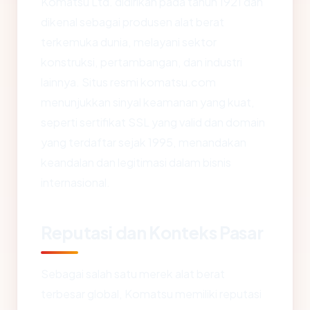
Komatsu Ltd. didirikan pada tahun 1921 dan
dikenal sebagai produsen alat berat
terkemuka dunia, melayani sektor
konstruksi, pertambangan, dan industri
lainnya. Situs resmi komatsu.com
menunjukkan sinyal keamanan yang kuat,
seperti sertifikat SSL yang valid dan domain
yang terdaftar sejak 1995, menandakan
keandalan dan legitimasi dalam bisnis
internasional.
Reputasi dan Konteks Pasar
Sebagai salah satu merek alat berat
terbesar global, Komatsu memiliki reputasi