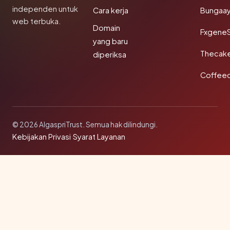
independen untuk
Cara kerja
Bungaa
web terbuka.
Domain
Fxgene
yang baru
Thecak
diperiksa
Coffee
© 2026 AlgaspriTrust. Semua hak dilindungi.
Kebijakan Privasi
·
Syarat Layanan