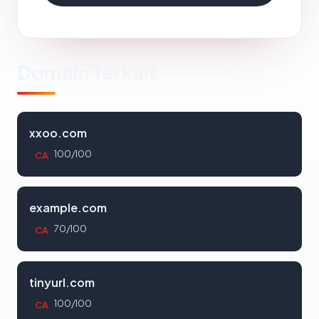
Domain Terkait
xxoo.com
100/100
CA
example.com
70/100
CA
tinyurl.com
100/100
CA