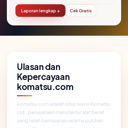
Laporan lengkap ↓
Cek Gratis
Ulasan dan
Kepercayaan
komatsu.com
komatsu.com adalah situs resmi Komatsu
Ltd., perusahaan manufaktur alat berat
yang telah beroperasi selama puluhan