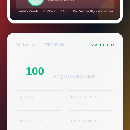
ID Laporan: #7F31F1AD
VERIFIED
Sangat Aman
100
Ringkasan keputusan
ALAMAT IP
LOKASI SERVER
13.107.246.40
Canada
REGISTRAR
USIA DOMAIN
1API GmbH
31.1 tahun