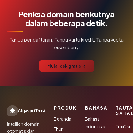
Periksa domain berikutnya
dalam beberapa detik.
Tanpa pendaftaran. Tanpa kartu kredit. Tanpa kuota
tersembunyi.
Mulai cek gratis →
PRODUK
BAHASA
TAUT
AlgaspriTrust
SAHA
Beranda
Bahasa
Intelijen domain
Indonesia
Trax2su
Fitur
otomatis dan