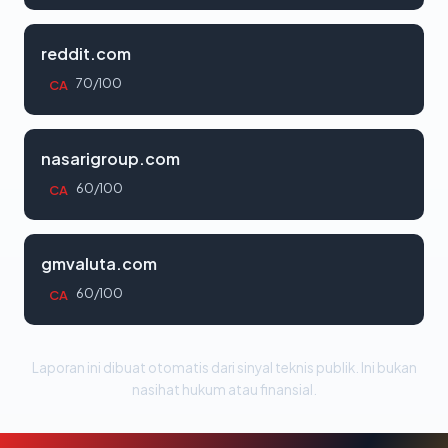
reddit.com
70/100
CA
nasarigroup.com
60/100
CA
gmvaluta.com
60/100
CA
Laporan ini dibuat otomatis dari sinyal teknis publik. Ini bukan
nasihat hukum atau finansial.