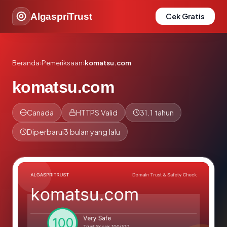
AlgaspriTrust
Cek Gratis
Beranda
›
Pemeriksaan
›
komatsu.com
komatsu.com
Canada
HTTPS Valid
31.1 tahun
Diperbarui
3 bulan yang lalu