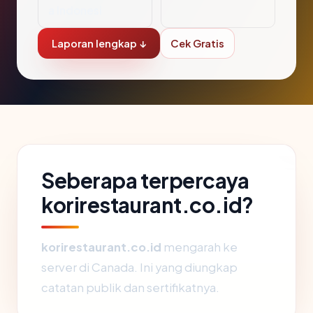
a Indonesi
Laporan lengkap ↓
Cek Gratis
Seberapa terpercaya
korirestaurant.co.id?
korirestaurant.co.id
mengarah ke
server di Canada. Ini yang diungkap
catatan publik dan sertifikatnya.