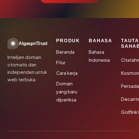
PRODUK
BAHASA
TAUT
AlgaspriTrust
SAHA
Beranda
Bahasa
Intelijen domain
Indonesia
Citatah
Fitur
otomatis dan
independen untuk
Cara kerja
Kosmoni
web terbuka.
Domain
Persada
yang baru
Decant
diperiksa
Golflink