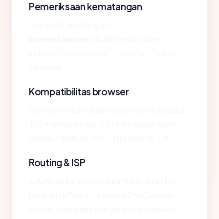
Pemeriksaan kematangan
Dari segi kematangan,
korirestaurant.co.id
berada dalam
kategori "established" — sekitar 1.1 tahun
terdaftar.
Kompatibilitas browser
Browser umum akan menerima konfigurasi
TLS korirestaurant.co.id jika probe kami
mengembalikan "OK". Nilai saat ini: OK.
Routing & ISP
Lalu lintas ke korirestaurant.co.id saat ini
berakhir di Team Internet AG di Canada —
terlihat oleh siapa pun yang menjalankan