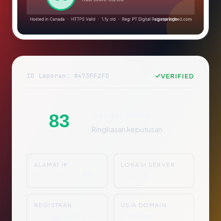
ID Laporan: #473FF2FD
VERIFIED
Sangat Aman
83
Ringkasan keputusan
ALAMAT IP
LOKASI SERVER
104.247.81.99
Canada
REGISTRAR
USIA DOMAIN
PT Digital Registr
1.1 tahun