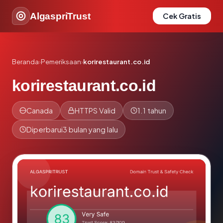
AlgaspriTrust
Cek Gratis
Beranda
›
Pemeriksaan
›
korirestaurant.co.id
korirestaurant.co.id
Canada
HTTPS Valid
1.1 tahun
Diperbarui
3 bulan yang lalu