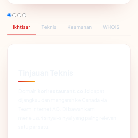
Ikhtisar
Teknis
Keamanan
WHOIS
Tinjauan Teknis
Domain
korirestaurant.co.id
dapat
dijangkau dan mengarah ke Canada via
Team Internet AG. Di bawah kami
menelusuri sinyal-sinyal yang paling relevan
satu per satu.