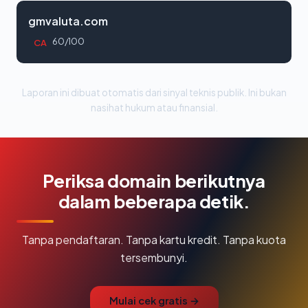
gmvaluta.com
60/100
CA
Laporan ini dibuat otomatis dari sinyal teknis publik. Ini bukan
nasihat hukum atau finansial.
Periksa domain berikutnya
dalam beberapa detik.
Tanpa pendaftaran. Tanpa kartu kredit. Tanpa kuota
tersembunyi.
Mulai cek gratis →