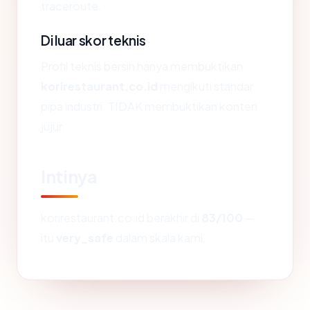
traceroute.
Di luar skor teknis
Profil teknis bersih hanya membuktikan
korirestaurant.co.id
mengikuti standar
pipa industri. TIDAK membuktikan konten
jujur.
Intinya
korirestaurant.co.id berakhir di
83/100
—
itu
very_safe
dalam skala kami.