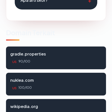
Apa arti skor?
Domain Terkait
gradle.properties
90/100
US
nuklea.com
100/100
US
wikipedia.org