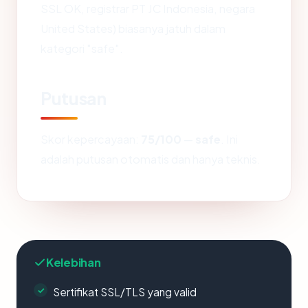
SSL OK, registrar PT JC Indonesia, negara
United States) biasanya jatuh dalam
kategori "safe".
Putusan
Skor kepercayaan:
75/100
—
safe
. Ini
adalah putusan otomatis dan hanya teknis.
Kelebihan
Sertifikat SSL/TLS yang valid