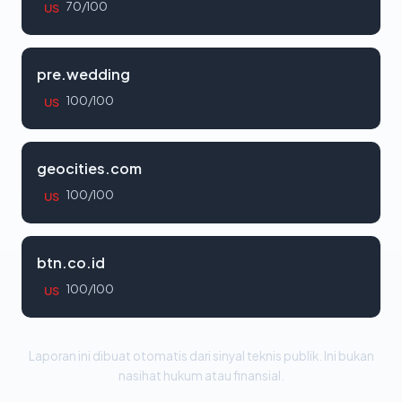
70/100
US
pre.wedding
100/100
US
geocities.com
100/100
US
btn.co.id
100/100
US
Laporan ini dibuat otomatis dari sinyal teknis publik. Ini bukan
nasihat hukum atau finansial.