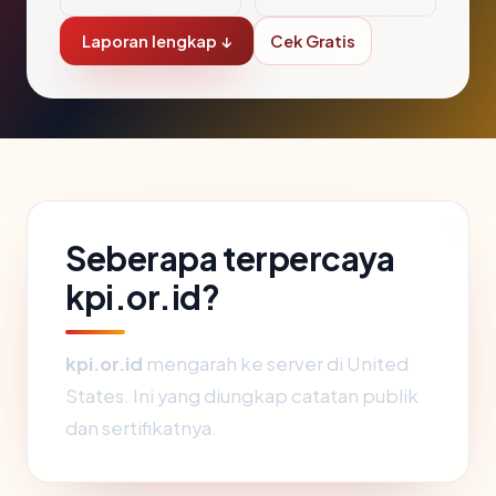
Laporan lengkap ↓
Cek Gratis
Seberapa terpercaya
kpi.or.id?
kpi.or.id
mengarah ke server di United
States. Ini yang diungkap catatan publik
dan sertifikatnya.