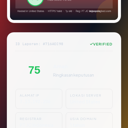
ID Laporan: #716AEC98
VERIFIED
Aman
75
Ringkasan keputusan
ALAMAT IP
LOKASI SERVER
3.13.192.206
United States
REGISTRAR
USIA DOMAIN
PT JC Indonesia
1 tahun