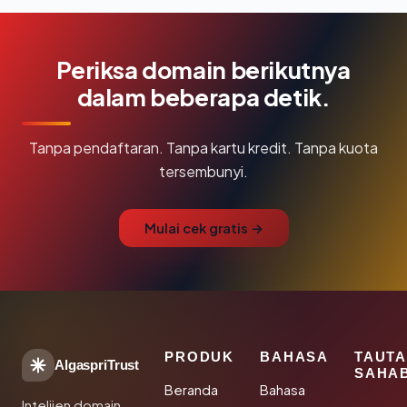
Periksa domain berikutnya
dalam beberapa detik.
Tanpa pendaftaran. Tanpa kartu kredit. Tanpa kuota
tersembunyi.
Mulai cek gratis →
PRODUK
BAHASA
TAUT
AlgaspriTrust
SAHA
Beranda
Bahasa
Intelijen domain