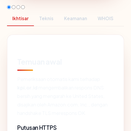
Ikhtisar
Teknis
Keamanan
WHOIS
Temuan awal
Pemeriksaan otomatis kami terhadap
kpi.or.id
mengembalikan respons DNS
bersih yang mengarah ke United States,
disajikan oleh Amazon.com, Inc., dengan
handshake TLS merespons OK.
Putusan HTTPS