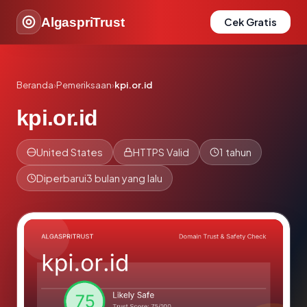
AlgaspriTrust
Cek Gratis
Beranda
›
Pemeriksaan
›
kpi.or.id
kpi.or.id
United States
HTTPS Valid
1 tahun
Diperbarui
3 bulan yang lalu