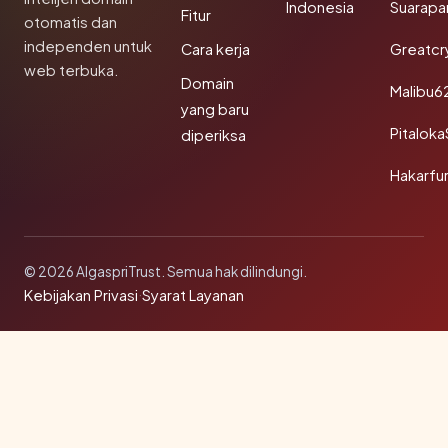
Indonesia
Suarapa
Fitur
otomatis dan
independen untuk
Cara kerja
Greatcr
web terbuka.
Domain
Malibu6
yang baru
Pitalok
diperiksa
Hakarfu
© 2026 AlgaspriTrust. Semua hak dilindungi.
Kebijakan Privasi
·
Syarat Layanan