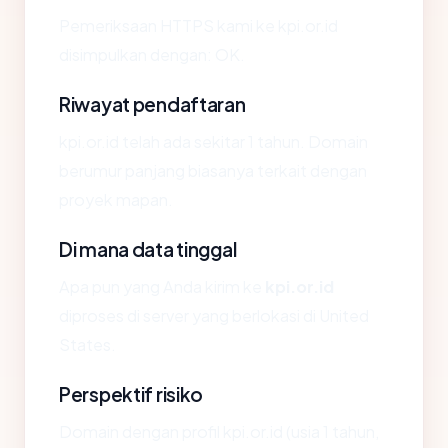
Pemeriksaan HTTPS kami ke kpi.or.id
disimpulkan dengan: OK.
Riwayat pendaftaran
kpi.or.id telah ada sekitar 1 tahun. Domain
berumur panjang biasanya terkait dengan
proyek mapan.
Di mana data tinggal
Apa pun yang Anda kirim ke
kpi.or.id
diproses di server yang berlokasi di United
States.
Perspektif risiko
Domain dengan profil kpi.or.id (usia 1 tahun,