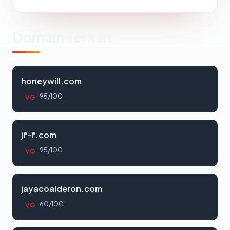
Domain Terkait
honeywill.com
95/100
VG
jf-f.com
95/100
VG
jayacoalderon.com
60/100
VG