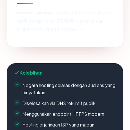
kuwait-airways.com
saat ini berperingkat
safe
dengan skor
70/100
, berdasarkan
murni fakta infrastruktur publik.
Kelebihan
Negara hosting selaras dengan audiens yang
dinyatakan
Diselesaikan via DNS rekursif publik
Menggunakan endpoint HTTPS modern
Hosting di jaringan ISP yang mapan