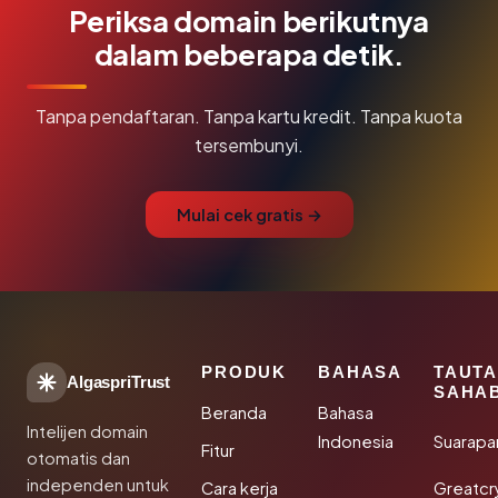
Periksa domain berikutnya
dalam beberapa detik.
Tanpa pendaftaran. Tanpa kartu kredit. Tanpa kuota
tersembunyi.
Mulai cek gratis →
PRODUK
BAHASA
TAUT
AlgaspriTrust
SAHA
Beranda
Bahasa
Intelijen domain
Indonesia
Suarapa
Fitur
otomatis dan
independen untuk
Cara kerja
Greatcr