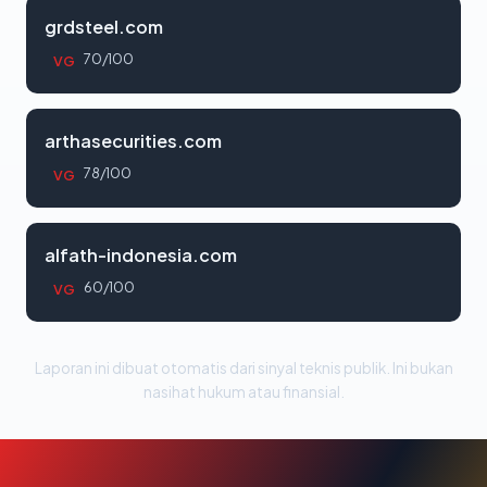
grdsteel.com
70/100
VG
arthasecurities.com
78/100
VG
alfath-indonesia.com
60/100
VG
Laporan ini dibuat otomatis dari sinyal teknis publik. Ini bukan
nasihat hukum atau finansial.