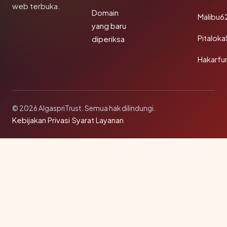
web terbuka.
Domain
Malibu6
yang baru
Pitalok
diperiksa
Hakarfu
© 2026 AlgaspriTrust. Semua hak dilindungi.
Kebijakan Privasi
·
Syarat Layanan