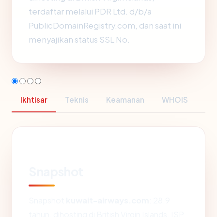
terdaftar melalui PDR Ltd. d/b/a
PublicDomainRegistry.com, dan saat ini
menyajikan status SSL No.
Ikhtisar
Teknis
Keamanan
WHOIS
Snapshot
Snapshot
kuwait-airways.com
: 28.9
tahun, dihosting di British Virgin Islands, ISP