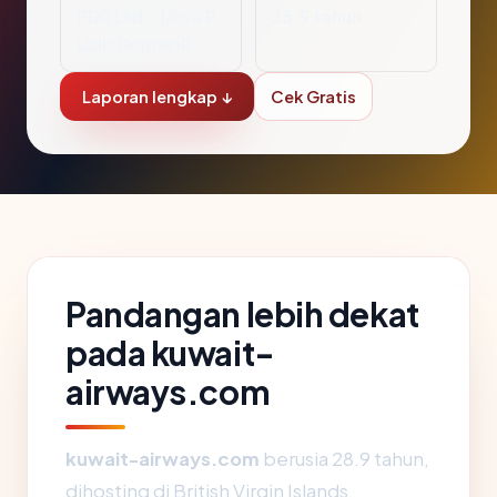
PDR Ltd. d/b/a P
28.9 tahun
ublicDomainR
Laporan lengkap ↓
Cek Gratis
Pandangan lebih dekat
pada kuwait-
airways.com
kuwait-airways.com
berusia 28.9 tahun,
dihosting di British Virgin Islands,