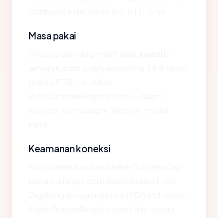
Confluence Networks Inc, HTTPS No.
Masa pakai
Dihitung dari hari pendaftaran,
kuwait-
airways.com
sudah ada sekitar 28.9 tahun
melalui PDR Ltd. d/b/a
PublicDomainRegistry.com — dalam
kategori kematangan "mature" model
kami.
Keamanan koneksi
Kami melakukan handshake TLS terhadap
kuwait-airways.com dan mendapat: No.
Digabung dengan registrar (PDR Ltd. d/b/a
PublicDomainRegistry.com) dan negara