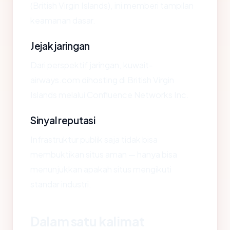
(British Virgin Islands), ini memberi tampilan
keamanan dasar.
Jejak jaringan
Dari perspektif jaringan, kuwait-
airways.com dihosting di British Virgin
Islands melalui Confluence Networks Inc.
Sinyal reputasi
Infrastruktur publik saja tidak bisa
membuktikan situs aman — hanya bisa
menunjukkan apakah situs mengikuti
standar industri.
Dalam satu kalimat