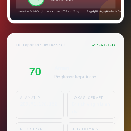
ID Laporan: #51A657AD
VERIFIED
Aman
70
Ringkasan keputusan
ALAMAT IP
LOKASI SERVER
208.91.196.152
British Virgin Islan
ds
REGISTRAR
USIA DOMAIN