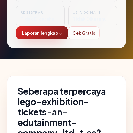
REGISTRAR
USIA DOMAIN
Tidak Diketahui
Tidak Diketahui
Laporan lengkap ↓
Cek Gratis
Seberapa terpercaya
lego-exhibition-
tickets-an-
edutainment-
company-ltd-t.as?