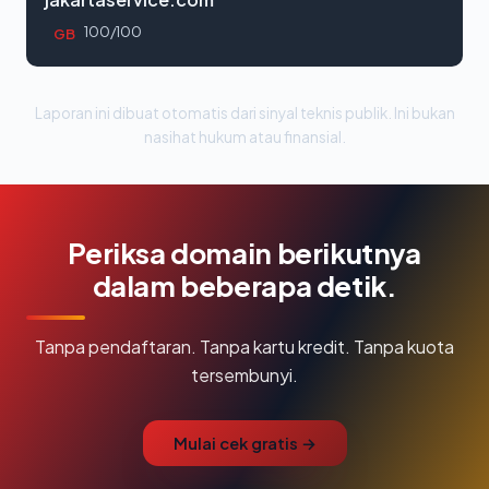
100/100
GB
Laporan ini dibuat otomatis dari sinyal teknis publik. Ini bukan
nasihat hukum atau finansial.
Periksa domain berikutnya
dalam beberapa detik.
Tanpa pendaftaran. Tanpa kartu kredit. Tanpa kuota
tersembunyi.
Mulai cek gratis →