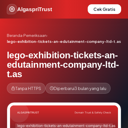
AlgaspriTrust
Cek Gratis
Beranda
›
Pemeriksaan
›
lego-exhibition-tickets-an-edutainment-company-ltd-t.as
lego-exhibition-tickets-an-
edutainment-company-ltd-
t.as
Tanpa HTTPS
Diperbarui
3 bulan yang lalu