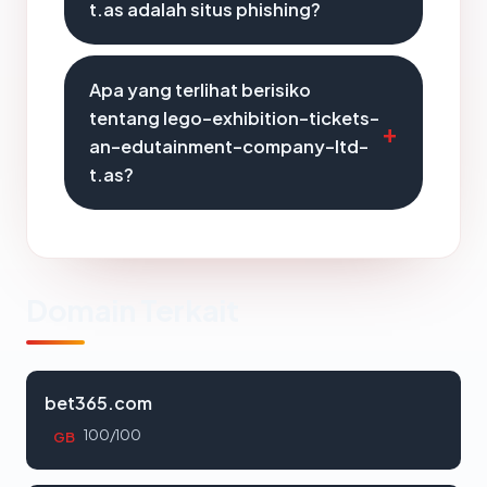
t.as adalah situs phishing?
Apa yang terlihat berisiko
tentang lego-exhibition-tickets-
an-edutainment-company-ltd-
t.as?
Domain Terkait
bet365.com
100/100
GB