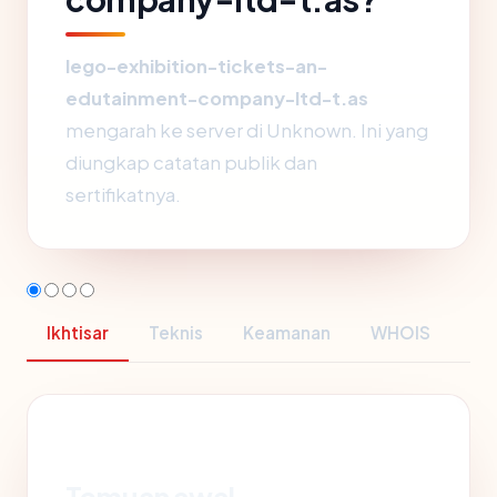
lego-exhibition-tickets-an-
edutainment-company-ltd-t.as
mengarah ke server di Unknown. Ini yang
diungkap catatan publik dan
sertifikatnya.
Ikhtisar
Teknis
Keamanan
WHOIS