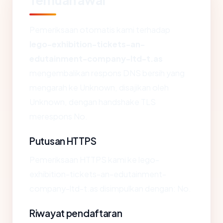
Temuan awal
Pemeriksaan otomatis kami terhadap
lego-exhibition-tickets-an-
edutainment-company-ltd-t.as
mengembalikan respons DNS bersih yang
mengarah ke Unknown, disajikan oleh
Unknown, dengan handshake TLS
merespons No.
Putusan HTTPS
Pemeriksaan HTTPS kami ke lego-
exhibition-tickets-an-edutainment-
company-ltd-t.as disimpulkan dengan: No.
Riwayat pendaftaran