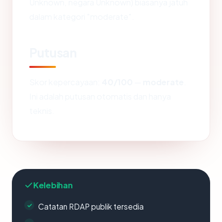
Unknown, negara Unknown) biasanya jatuh
dalam kategori "moderate".
Putusan
Skor kepercayaan:
40/100
—
moderate
.
Ini adalah putusan otomatis dan hanya
teknis.
Kelebihan
Catatan RDAP publik tersedia