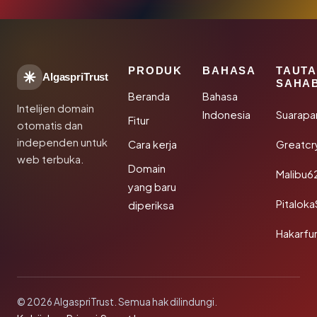
PRODUK
BAHASA
TAUT
AlgaspriTrust
SAHA
Beranda
Bahasa
Intelijen domain
Indonesia
Suarapa
Fitur
otomatis dan
independen untuk
Cara kerja
Greatcr
web terbuka.
Domain
Malibu6
yang baru
Pitalok
diperiksa
Hakarfu
© 2026 AlgaspriTrust. Semua hak dilindungi.