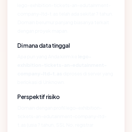
lego-exhibition-tickets-an-edutainment-
company-ltd-t.as telah ada sekitar ? tahun.
Domain berumur panjang biasanya terkait
dengan proyek mapan.
Di mana data tinggal
Apa pun yang Anda kirim ke
lego-
exhibition-tickets-an-edutainment-
company-ltd-t.as
diproses di server yang
berlokasi di Unknown.
Perspektif risiko
Domain dengan profil lego-exhibition-
tickets-an-edutainment-company-ltd-
t.as (usia ? tahun, SSL No, registrar