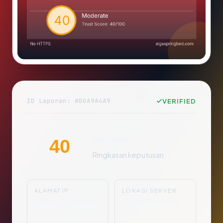
ID Laporan: #00A9A4A9
VERIFIED
Sedang
40
Ringkasan keputusan
ALAMAT IP
LOKASI SERVER
Tidak Diketahu
Tidak Diketahui
i