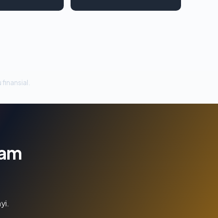
 finansial.
lam
yi.