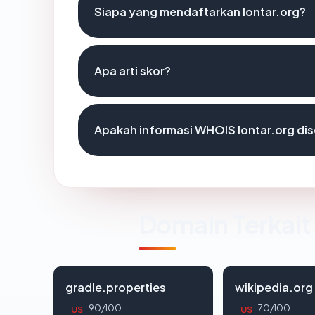
Siapa yang mendaftarkan lontar.org?
Apa arti skor?
Apakah informasi WHOIS lontar.org d
Domain Terkait
gradle.properties
wikipedia.org
90/100
70/100
US
US