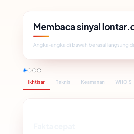
Membaca sinyal lontar.
Angka-angka di bawah berasal langsung d
Ikhtisar
Teknis
Keamanan
WHOIS
Fakta cepat