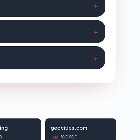
ing
geocities.com
0
100/100
US