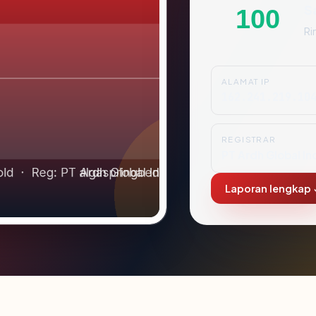
S
100
Ri
ALAMAT IP
162.241.219.10
REGISTRAR
PT Ardh Global In
Laporan lengkap 