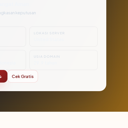
angat Aman
ngkasan keputusan
LOKASI SERVER
4
United States
USIA DOMAIN
donesia
29.9 tahun
↓
Cek Gratis