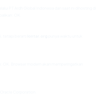
lalui PT Ardh Global Indonesia dan saat ini dihosting di
alikan: OK.
, tetapi berarti
lontar.org
punya waktu untuk
n: OK. Browser modern akan memperingatkan
a Oracle Corporation.