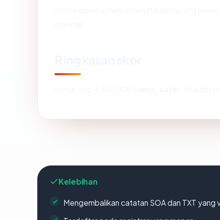
Skor kepercayaan otomatis lontar.org mencer
standar.
Ringkasan skor
lontar.org → 100/100 (
very_safe
). Nilai dih
Kelebihan
Mengembalikan catatan SOA dan TXT yang v