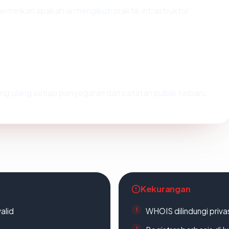
minkan apakah ia mengikuti praktik infrastruktur
itung ulang setiap penyegaran dari catatan publik terbaru.
Kekurangan
alid
WHOIS dilindungi priva