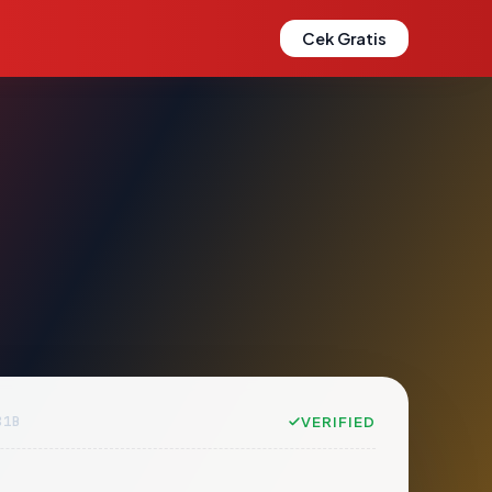
Cek Gratis
81B
VERIFIED