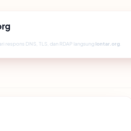
org
ari respons DNS, TLS, dan RDAP langsung
lontar.org
.