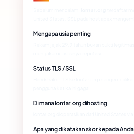
Sebelum mendalam:
lontar.org
terdaftar me
United States. SSL pada host apex mengemb
Mengapa usia penting
Rekam jejak 29.9 tahun bukan bukti legitimasi
mengakumulasi sinyal reputasi.
Status TLS / SSL
Handshake TLS ke lontar.org mengembalika
pengguna ketika ini gagal.
Di mana lontar.org dihosting
lontar.org dioperasikan dari United States vi
Apa yang dikatakan skor kepada Anda