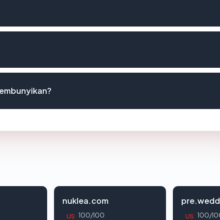
isembunyikan?
nuklea.com
pre.wedd
100/100
100/10
US
US