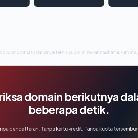
i dibuat otomatis dari sinyal teknis publik. Ini bukan nasihat hukum atau
riksa domain berikutnya da
beberapa detik.
npa pendaftaran. Tanpa kartu kredit. Tanpa kuota tersembun