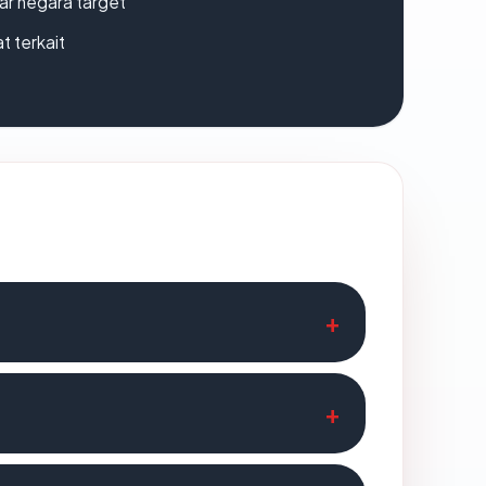
uar negara target
t terkait