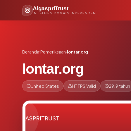
AlgaspriTrust
INTELIJEN DOMAIN INDEPENDEN
Beranda
›
Pemeriksaan
›
lontar.org
lontar.org
United States
HTTPS Valid
29.9 tahun