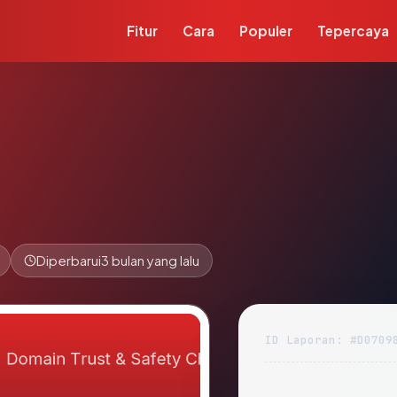
Fitur
Cara
Populer
Tepercaya
Diperbarui
3 bulan yang lalu
ID Laporan: #D0709