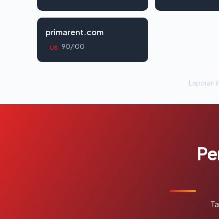
primarent.com
90/100
US
Laporan in
Pe
Ta