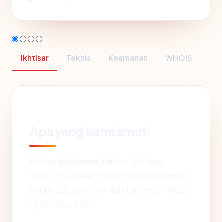
Ikhtisar
Teknis
Keamanan
WHOIS
Apa yang kami amati
Melihat
lptui.com
dari luar, titik data
terpenting adalah negara hosting (Canada),
status SSL (OK), dan registrar (HOSTINGER
operations, UAB).