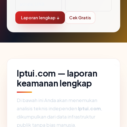
ations, UAB
Laporan lengkap ↓
Cek Gratis
lptui.com — laporan
keamanan lengkap
Di bawah ini Anda akan menemukan
analisis teknis independen
lptui.com
,
dikumpulkan dari data infrastruktur
publik tanpa bias manusia.