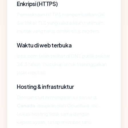
Enkripsi (HTTPS)
Pemeriksaan HTTPS mengembalikan OK.
Sertifikat TLS yang valid adalah minimum
mutlak yang harus dimiliki situs modern.
Waktu di web terbuka
lptui.com telah terlihat di DNS publik sekitar
24.3 tahun. Itu cukup untuk meninggalkan
jejak reputasi.
Hosting & infrastruktur
Domain saat ini mengarah ke server di
Canada
, disajikan oleh Cloudflare, Inc..
Lokasi hosting tidak sama dengan
kepercayaan, tetapi memberi tahu