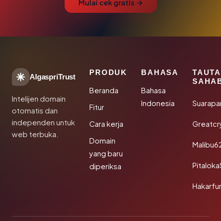
Mulai cek gratis →
PRODUK
BAHASA
TAUT
AlgaspriTrust
SAHA
Beranda
Bahasa
Intelijen domain
Indonesia
Suarapa
Fitur
otomatis dan
independen untuk
Cara kerja
Greatcr
web terbuka.
Domain
Malibu6
yang baru
Pitalok
diperiksa
Hakarfu