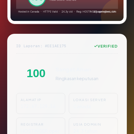
ID Laporan: #EE1AE175
VERIFIED
Sangat Aman
100
Ringkasan keputusan
ALAMAT IP
LOKASI SERVER
172.67.129.16
Canada
REGISTRAR
USIA DOMAIN
HOSTINGER oper
24.3 tahun