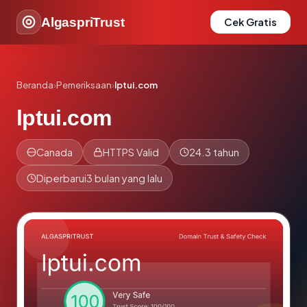
AlgaspriTrust
Cek Gratis
Beranda
›
Pemeriksaan
›
lptui.com
lptui.com
Canada
HTTPS Valid
24.3 tahun
Diperbarui
3 bulan yang lalu