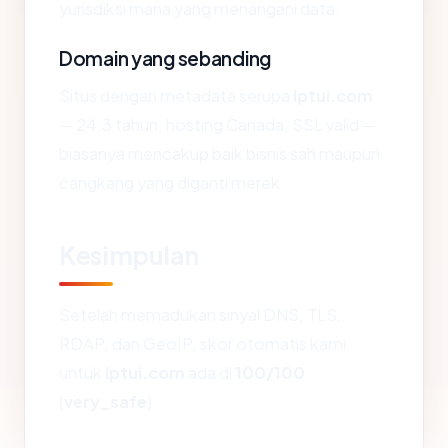
yurisdiksi mana yang menangani data.
Domain yang sebanding
Situs dengan metadata serupa
lptui.com
— 24.3 tahun, hosting Canada, SSL valid —
biasanya mencakup baik bisnis sah maupun
cangkang yang diganti merek.
Kesimpulan
Setelah memadukan sinyal DNS, TLS,
RDAP, dan GeoIP, skor otomatis kami
untuk
lptui.com
ada di
100/100
(
very_safe
).