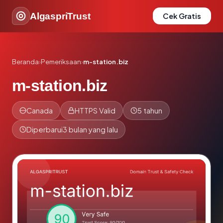
AlgaspriTrust
Cek Gratis
Beranda
›
Pemeriksaan
›
m-station.biz
m-station.biz
Canada
HTTPS Valid
5 tahun
Diperbarui
3 bulan yang lalu