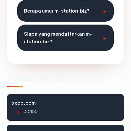
Berapa umur m-station.biz?
Siapa yang mendaftarkan m-
station.biz?
Domain Terkait
xxoo.com
100/100
CA