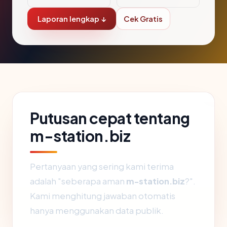
Laporan lengkap ↓
Cek Gratis
Putusan cepat tentang
m-station.biz
Pertanyaan yang sering kami terima
adalah "seberapa aman
m-station.biz
?".
Kami menghitung jawaban otomatis
hanya menggunakan data publik.