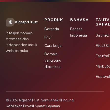
PRODUK
BAHASA
TAUT
AlgaspriTrust
SAHA
Beranda
Bahasa
Intelijen domain
Indonesia
Siscile
Fitur
otomatis dan
independen untuk
Cara kerja
EiklaSSL
web terbuka.
Domain
Fastfm
yang baru
Malibu6
diperiksa
Existwe
© 2026 AlgaspriTrust. Semua hak dilindungi.
Kebijakan Privasi
·
Syarat Layanan