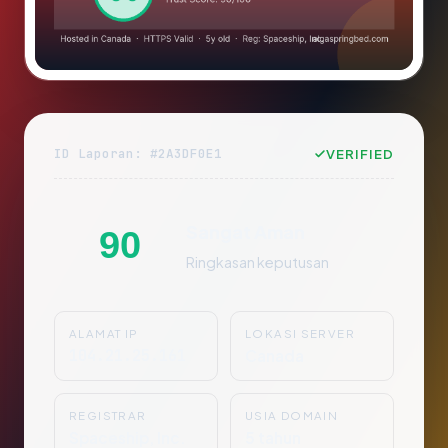
ID Laporan: #2A3DF0E1
VERIFIED
Sangat Aman
90
Ringkasan keputusan
ALAMAT IP
LOKASI SERVER
104.21.25.161
Canada
REGISTRAR
USIA DOMAIN
Spaceship, Inc.
5 tahun