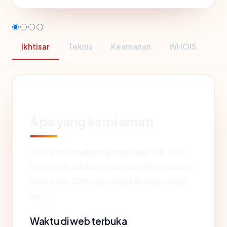
Ikhtisar
Teknis
Keamanan
WHOIS
Apa yang kami amati
Melihat
m-station.biz
dari luar, titik data
terpenting adalah negara hosting (Canada),
status SSL (OK), dan registrar (Spaceship,
Inc.).
Waktu di web terbuka