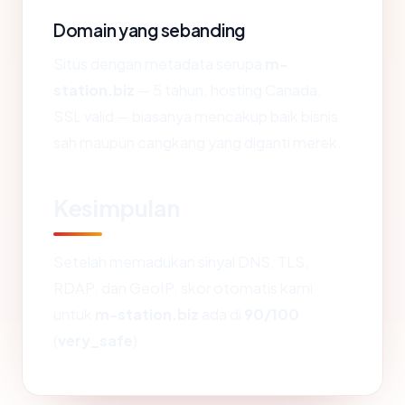
Domain yang sebanding
Situs dengan metadata serupa
m-
station.biz
— 5 tahun, hosting Canada,
SSL valid — biasanya mencakup baik bisnis
sah maupun cangkang yang diganti merek.
Kesimpulan
Setelah memadukan sinyal DNS, TLS,
RDAP, dan GeoIP, skor otomatis kami
untuk
m-station.biz
ada di
90/100
(
very_safe
).