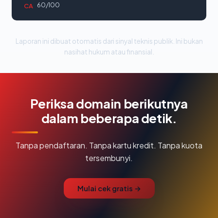
60/100
CA
Laporan ini dibuat otomatis dari sinyal teknis publik. Ini bukan
nasihat hukum atau finansial.
Periksa domain berikutnya
dalam beberapa detik.
Tanpa pendaftaran. Tanpa kartu kredit. Tanpa kuota
tersembunyi.
Mulai cek gratis →