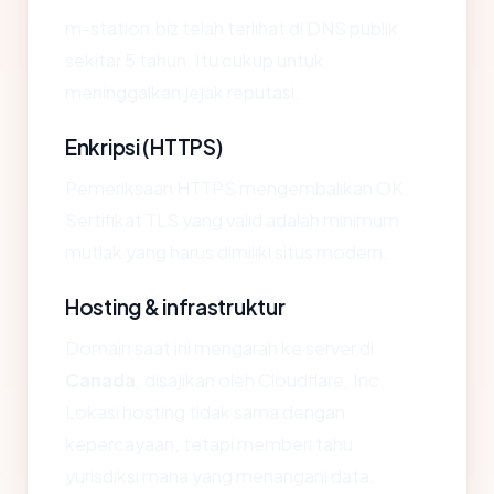
m-station.biz telah terlihat di DNS publik
sekitar 5 tahun. Itu cukup untuk
meninggalkan jejak reputasi.
Enkripsi (HTTPS)
Pemeriksaan HTTPS mengembalikan OK.
Sertifikat TLS yang valid adalah minimum
mutlak yang harus dimiliki situs modern.
Hosting & infrastruktur
Domain saat ini mengarah ke server di
Canada
, disajikan oleh Cloudflare, Inc..
Lokasi hosting tidak sama dengan
kepercayaan, tetapi memberi tahu
yurisdiksi mana yang menangani data.