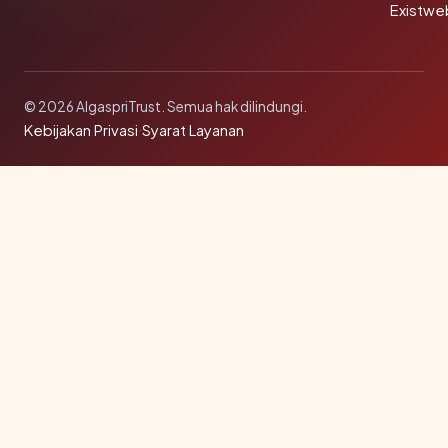
Existwe
© 2026 AlgaspriTrust. Semua hak dilindungi.
Kebijakan Privasi
·
Syarat Layanan