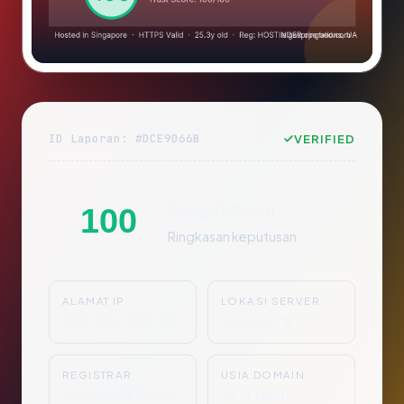
ID Laporan: #DCE9D66B
VERIFIED
Sangat Aman
100
Ringkasan keputusan
ALAMAT IP
LOKASI SERVER
109.106.252.40
Singapore
REGISTRAR
USIA DOMAIN
HOSTINGER oper
25.3 tahun