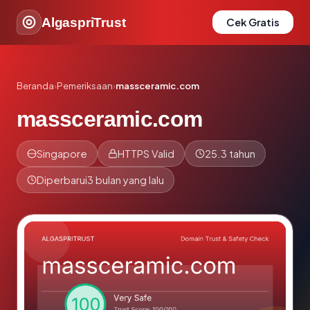
AlgaspriTrust
Cek Gratis
Beranda
›
Pemeriksaan
›
massceramic.com
massceramic.com
Singapore
HTTPS Valid
25.3 tahun
Diperbarui
3 bulan yang lalu