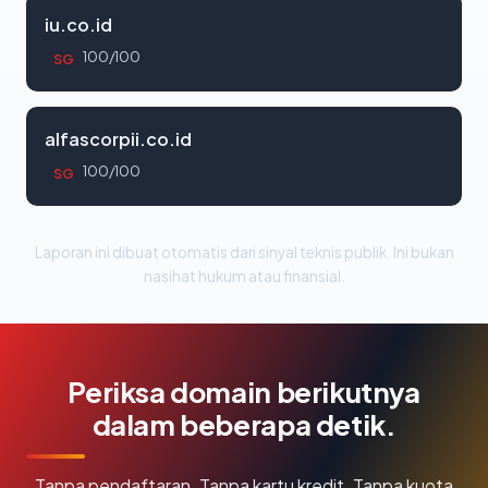
iu.co.id
100/100
SG
alfascorpii.co.id
100/100
SG
Laporan ini dibuat otomatis dari sinyal teknis publik. Ini bukan
nasihat hukum atau finansial.
Periksa domain berikutnya
dalam beberapa detik.
Tanpa pendaftaran. Tanpa kartu kredit. Tanpa kuota