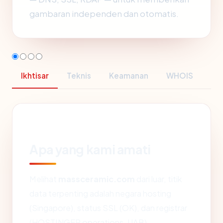
gambaran independen dan otomatis.
Ikhtisar
Teknis
Keamanan
WHOIS
Apa yang kami amati
Melihat
massceramic.com
dari luar, titik
data terpenting adalah negara hosting
(Singapore), status SSL (OK), dan registrar
(HOSTINGER operations, UAB).