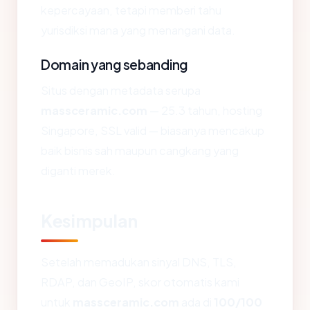
kepercayaan, tetapi memberi tahu
yurisdiksi mana yang menangani data.
Domain yang sebanding
Situs dengan metadata serupa
massceramic.com
— 25.3 tahun, hosting
Singapore, SSL valid — biasanya mencakup
baik bisnis sah maupun cangkang yang
diganti merek.
Kesimpulan
Setelah memadukan sinyal DNS, TLS,
RDAP, dan GeoIP, skor otomatis kami
untuk
massceramic.com
ada di
100/100