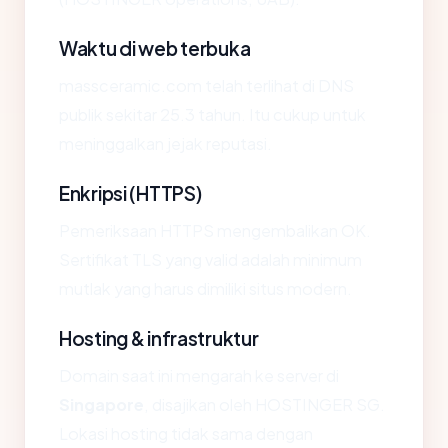
Waktu di web terbuka
massceramic.com telah terlihat di DNS
publik sekitar 25.3 tahun. Itu cukup untuk
meninggalkan jejak reputasi.
Enkripsi (HTTPS)
Pemeriksaan HTTPS mengembalikan OK.
Sertifikat TLS yang valid adalah minimum
mutlak yang harus dimiliki situs modern.
Hosting & infrastruktur
Domain saat ini mengarah ke server di
Singapore
, disajikan oleh HOSTINGER SG.
Lokasi hosting tidak sama dengan