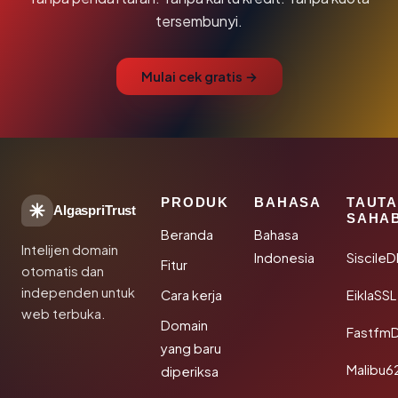
tersembunyi.
Mulai cek gratis →
PRODUK
BAHASA
TAUT
AlgaspriTrust
SAHA
Beranda
Bahasa
Intelijen domain
Indonesia
Siscile
Fitur
otomatis dan
independen untuk
Cara kerja
EiklaSSL
web terbuka.
Domain
Fastfm
yang baru
Malibu6
diperiksa