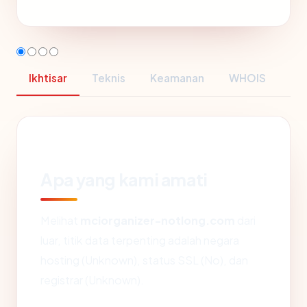
Ikhtisar
Teknis
Keamanan
WHOIS
Apa yang kami amati
Melihat
mciorganizer-notlong.com
dari
luar, titik data terpenting adalah negara
hosting (Unknown), status SSL (No), dan
registrar (Unknown).