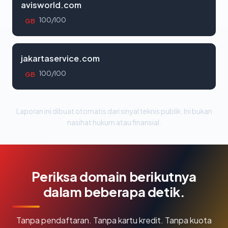
avisworld.com
100/100
GB
jakartaservice.com
100/100
GB
Laporan ini dibuat otomatis dari sinyal teknis publik. Ini bukan
nasihat hukum atau finansial.
Periksa domain berikutnya
dalam beberapa detik.
Tanpa pendaftaran. Tanpa kartu kredit. Tanpa kuota