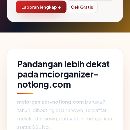
Laporan lengkap ↓
Cek Gratis
Pandangan lebih dekat
pada mciorganizer-
notlong.com
mciorganizer-notlong.com
berusia ?
tahun, dihosting di Unknown, terdaftar
melalui Unknown, dan saat ini menyajikan
status SSL No.