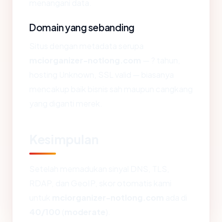
menangani data.
Domain yang sebanding
Situs dengan metadata serupa
mciorganizer-notlong.com
— ? tahun,
hosting Unknown, SSL valid — biasanya
mencakup baik bisnis sah maupun cangkang
yang diganti merek.
Kesimpulan
Setelah memadukan sinyal DNS, TLS,
RDAP, dan GeoIP, skor otomatis kami
untuk
mciorganizer-notlong.com
ada di
40/100
(
moderate
).