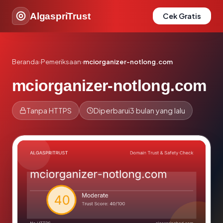
AlgaspriTrust
Cek Gratis
Beranda
›
Pemeriksaan
›
mciorganizer-notlong.com
mciorganizer-notlong.com
Tanpa HTTPS
Diperbarui
3 bulan yang lalu