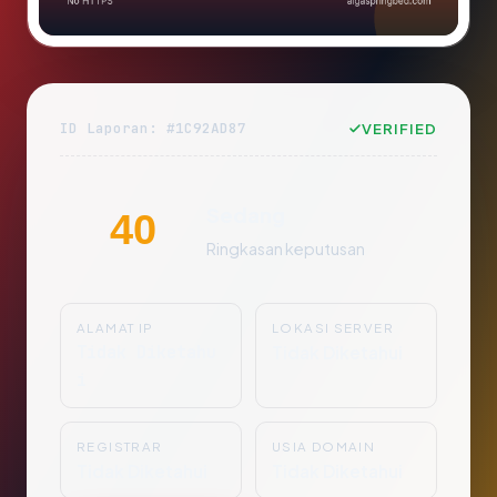
ID Laporan: #1C92AD87
VERIFIED
Sedang
40
Ringkasan keputusan
ALAMAT IP
LOKASI SERVER
Tidak Diketahu
Tidak Diketahui
i
REGISTRAR
USIA DOMAIN
Tidak Diketahui
Tidak Diketahui