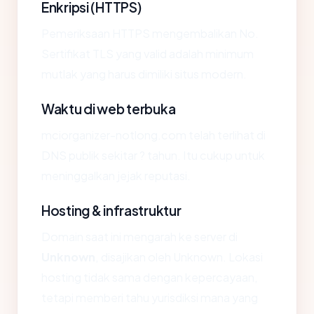
Enkripsi (HTTPS)
Pemeriksaan HTTPS mengembalikan No.
Sertifikat TLS yang valid adalah minimum
mutlak yang harus dimiliki situs modern.
Waktu di web terbuka
mciorganizer-notlong.com telah terlihat di
DNS publik sekitar ? tahun. Itu cukup untuk
meninggalkan jejak reputasi.
Hosting & infrastruktur
Domain saat ini mengarah ke server di
Unknown
, disajikan oleh Unknown. Lokasi
hosting tidak sama dengan kepercayaan,
tetapi memberi tahu yurisdiksi mana yang