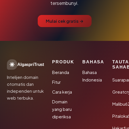
tersembunyi.
Mulai cek gratis →
PRODUK
BAHASA
TAUT
AlgaspriTrust
SAHA
Beranda
Bahasa
Intelijen domain
Indonesia
Suarapa
Fitur
otomatis dan
independen untuk
Cara kerja
Greatcr
web terbuka.
Domain
Malibu6
yang baru
Pitalok
diperiksa
Hakarfu