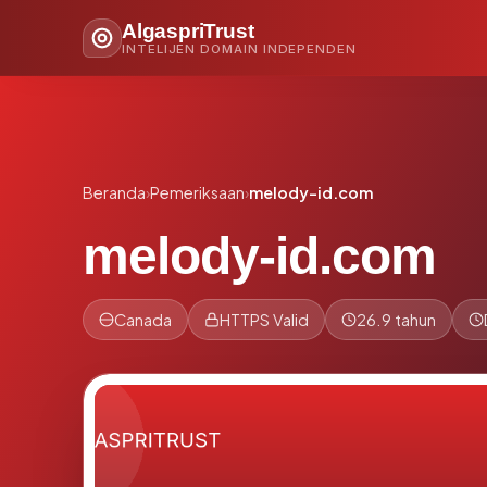
AlgaspriTrust
INTELIJEN DOMAIN INDEPENDEN
Beranda
›
Pemeriksaan
›
melody-id.com
melody-id.com
Canada
HTTPS Valid
26.9 tahun