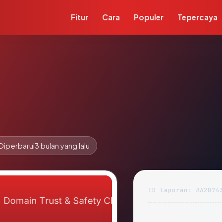
Fitur
Cara
Populer
Tepercaya
Diperbarui
3 bulan yang lalu
ID Laporan: #A2074