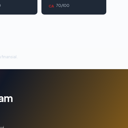
0
70/100
CA
 finansial.
lam
yi.