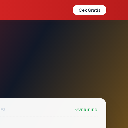
Cek Gratis
392
VERIFIED