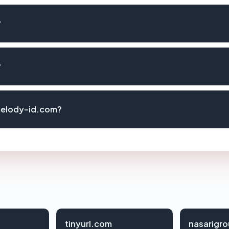
?
?
melody-id.com?
tinyurl.com
nasarigr