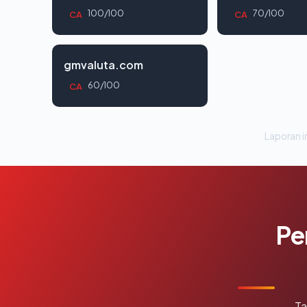
100/100
70/100
CA
CA
gmvaluta.com
60/100
CA
Laporan in
Pe
Ta