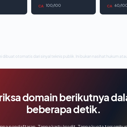
100/100
60/10
CA
CA
i dibuat otomatis dari sinyal teknis publik. Ini bukan nasihat hukum atau
riksa domain berikutnya da
beberapa detik.
npa pendaftaran. Tanpa kartu kredit. Tanpa kuota tersembun