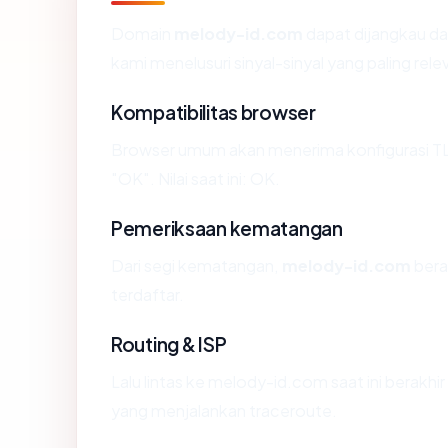
Domain
melody-id.com
dapat dijangkau da
kami menelusuri sinyal-sinyal yang paling rele
Kompatibilitas browser
Browser umum akan menerima konfigurasi T
"OK". Nilai saat ini: OK.
Pemeriksaan kematangan
Dari segi kematangan,
melody-id.com
bera
terdaftar.
Routing & ISP
Lalu lintas ke melody-id.com saat ini berakhir 
yang menjalankan traceroute.