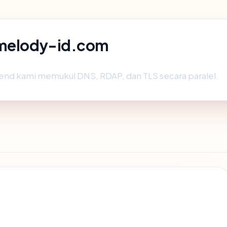
g melody-id.com
end kami memukul DNS, RDAP, dan TLS secara paralel.