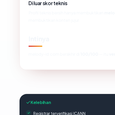
Di luar skor teknis
Profil teknis bersih hanya membuktikan
melo
membuktikan konten jujur.
Intinya
melody-id.com berakhir di
100/100
— itu
ve
Kelebihan
Registrar terverifikasi ICANN