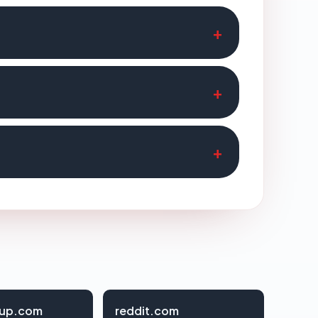
oup.com
reddit.com