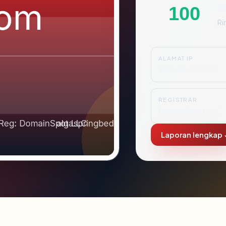
S
100
Ri
ALAMAT IP
104.21.89.117
REGISTRAR
DomainSpot LLC
Laporan lengkap 