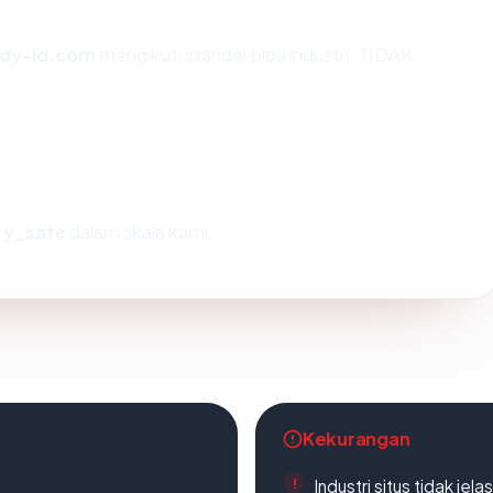
dy-id.com
mengikuti standar pipa industri. TIDAK
ry_safe
dalam skala kami.
Kekurangan
Industri situs tidak jelas