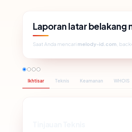
Laporan latar belakan
Saat Anda mencari
melody-id.com
, back
Ikhtisar
Teknis
Keamanan
WHOIS
Tinjauan Teknis