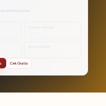
angat Aman
ngkasan keputusan
LOKASI SERVER
Canada
USIA DOMAIN
26.9 tahun
↓
Cek Gratis