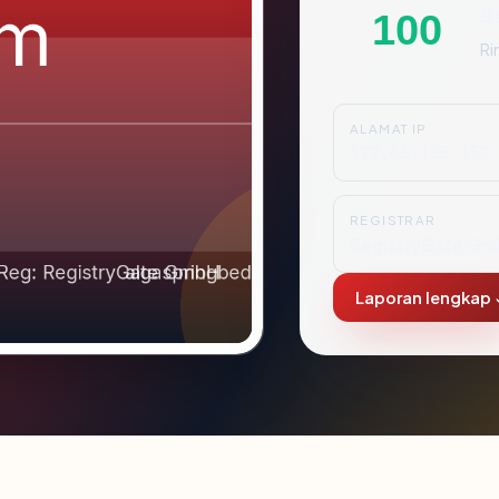
S
100
Ri
ALAMAT IP
172.66.165.151
REGISTRAR
RegistryGate G
Laporan lengkap 