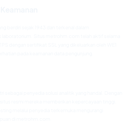
l Keamanan
g berdiri sejak 1943 dan terkenal dalam
k laboratorium. Situs metrohm.com telah aktif selama
S dengan sertifikat SSL yang dikeluarkan oleh WE1
perhatian pada keamanan data pengunjung.
tri sebagai penyedia solusi analitik yang handal. Dengan
situs resmi mereka memberikan kepercayaan tinggi.
hosting melalui penyedia terkemuka mengurangi
nipuan di metrohm.com.