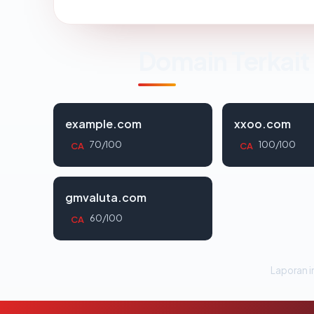
Domain Terkait
example.com
xxoo.com
70/100
100/100
CA
CA
gmvaluta.com
60/100
CA
Laporan in