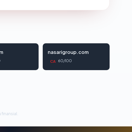
om
nasarigroup.com
0
60/100
CA
 finansial.