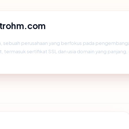
etrohm.com
 sebuah perusahaan yang berfokus pada pengembangan d
t, termasuk sertifikat SSL dan usia domain yang panjang