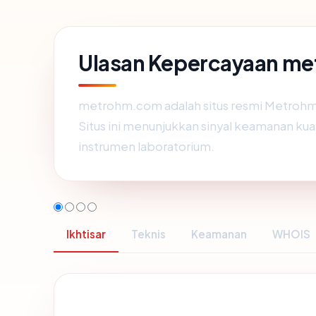
Ulasan Kepercayaan m
metrohm.com adalah situs resmi Metrohm,
Situs ini menunjukkan sinyal keamanan kua
instrumen laboratorium.
Ikhtisar
Teknis
Keamanan
WHOIS