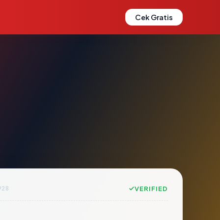
Cek Gratis
928
VERIFIED