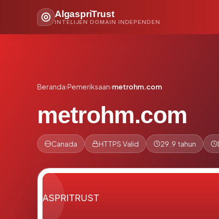
AlgaspriTrust
INTELIJEN DOMAIN INDEPENDEN
Beranda
›
Pemeriksaan
›
metrohm.com
metrohm.com
Canada
HTTPS Valid
29.9 tahun