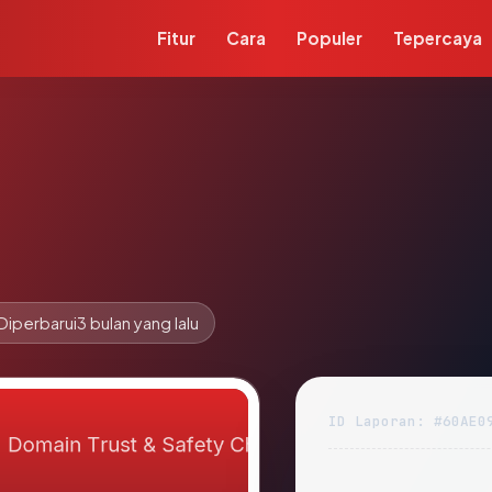
Fitur
Cara
Populer
Tepercaya
Diperbarui
3 bulan yang lalu
ID Laporan: #60AE0