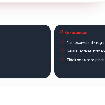
Kekurangan
Nameserver milik regi
Selalu verifikasi kont
Tidak ada ulasan piha