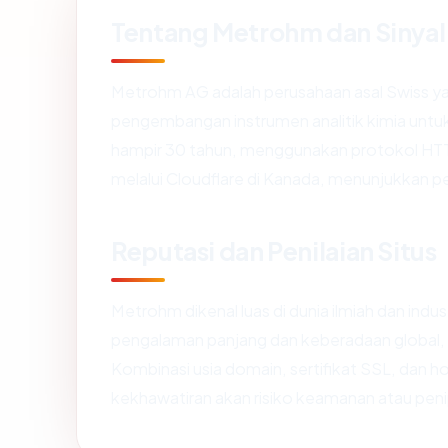
Tentang Metrohm dan Sinya
Metrohm AG adalah perusahaan asal Swiss yan
pengembangan instrumen analitik kimia untu
hampir 30 tahun, menggunakan protokol HTTP
melalui Cloudflare di Kanada, menunjukkan 
Reputasi dan Penilaian Situs
Metrohm dikenal luas di dunia ilmiah dan indus
pengalaman panjang dan keberadaan global, 
Kombinasi usia domain, sertifikat SSL, dan 
kekhawatiran akan risiko keamanan atau pe