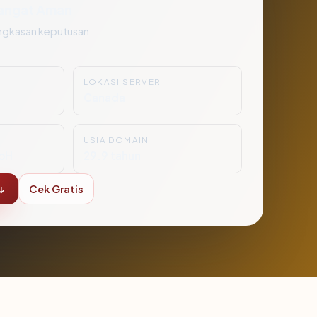
angat Aman
ngkasan keputusan
LOKASI SERVER
Canada
USIA DOMAIN
mbH
29.9 tahun
↓
Cek Gratis