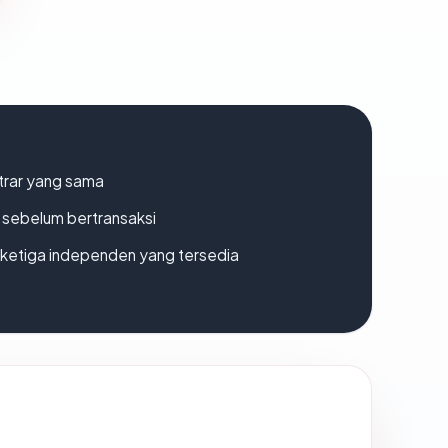
strar yang sama
en sebelum bertransaksi
k ketiga independen yang tersedia