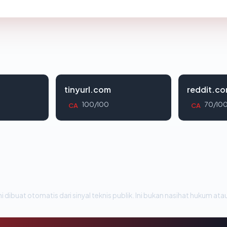
tinyurl.com
reddit.c
100/100
70/10
CA
CA
i dibuat otomatis dari sinyal teknis publik. Ini bukan nasihat hukum atau