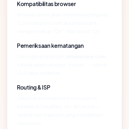
Kompatibilitas browser
Browser umum akan menerima konfigurasi
TLS mizanstore.com jika probe kami
mengembalikan "OK". Nilai saat ini: OK.
Pemeriksaan kematangan
Dari segi kematangan,
mizanstore.com
berada dalam kategori "mature" — sekitar
13.8 tahun terdaftar.
Routing & ISP
Lalu lintas ke mizanstore.com saat ini
berakhir di Cloudflare, Inc. di Canada —
terlihat oleh siapa pun yang menjalankan
traceroute.