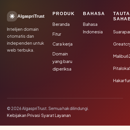
PRODUK
BAHASA
TAUT
AlgaspriTrust
SAHA
Beranda
Bahasa
Intelijen domain
Indonesia
Suarapa
Fitur
otomatis dan
independen untuk
Cara kerja
Greatcr
web terbuka.
Domain
Malibu6
yang baru
Pitalok
diperiksa
Hakarfu
© 2026 AlgaspriTrust. Semua hak dilindungi.
Kebijakan Privasi
·
Syarat Layanan