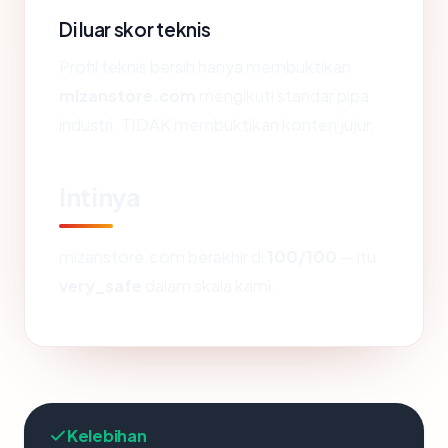
Di luar skor teknis
Profil teknis bersih hanya membuktikan
mizanstore.com
mengikuti standar pipa
industri. TIDAK membuktikan konten jujur.
Intinya
mizanstore.com berakhir di
100/100
— itu
very_safe
dalam skala kami.
Kelebihan