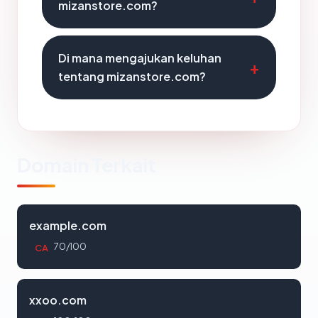
mizanstore.com?
Di mana mengajukan keluhan
tentang mizanstore.com?
Domain Terkait
example.com
70/100
CA
xxoo.com