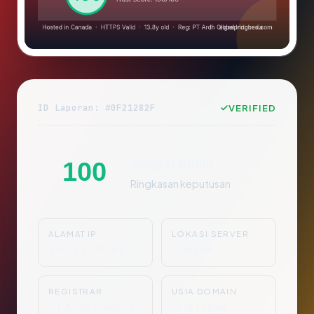
ID Laporan: #0F21282F
VERIFIED
Sangat Aman
100
Ringkasan keputusan
ALAMAT IP
LOKASI SERVER
104.21.39.67
Canada
REGISTRAR
USIA DOMAIN
PT Ardh Global In
13.8 tahun