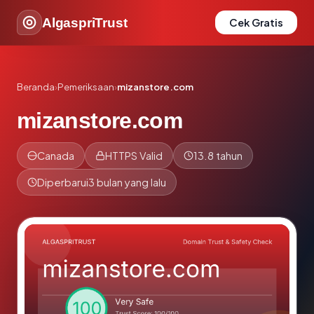
AlgaspriTrust
Cek Gratis
Beranda
›
Pemeriksaan
›
mizanstore.com
mizanstore.com
Canada
HTTPS Valid
13.8 tahun
Diperbarui
3 bulan yang lalu