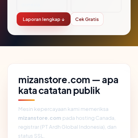
donesia
Laporan lengkap ↓
Cek Gratis
mizanstore.com — apa
kata catatan publik
Mesin kepercayaan kami memeriksa
mizanstore.com
pada hosting Canada,
registrar (PT Ardh Global Indonesia), dan
status SSL.