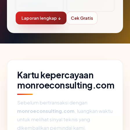
esale Pty Lt
Laporan lengkap ↓
Cek Gratis
Kartu kepercayaan
monroeconsulting.com
Sebelum bertransaksi dengan
monroeconsulting.com
, luangkan waktu
untuk melihat sinyal teknis yang
dikembalikan pemindai kami.