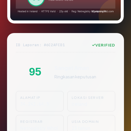
ID Laporan: #6C2AFCD1
VERIFIED
Sangat Aman
95
Ringkasan keputusan
ALAMAT IP
LOKASI SERVER
34.241.64.5
Ireland
REGISTRAR
USIA DOMAIN
Netregistry Whol
23 tahun