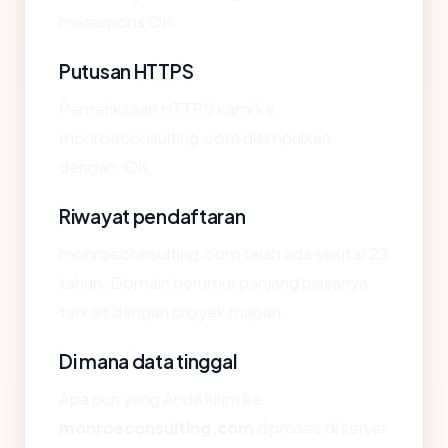
merespons OK.
Putusan HTTPS
Pemeriksaan HTTPS kami ke
monroeconsulting.com disimpulkan
dengan: OK.
Riwayat pendaftaran
monroeconsulting.com telah ada sekitar 23
tahun. Domain berumur panjang biasanya
terkait dengan proyek mapan.
Di mana data tinggal
Apa pun yang Anda kirim ke
monroeconsulting.com
diproses di server