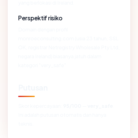
yang berlokasi di Ireland.
Perspektif risiko
Domain dengan profil
monroeconsulting.com (usia 23 tahun, SSL
OK, registrar Netregistry Wholesale Pty Ltd,
negara Ireland) biasanya jatuh dalam
kategori "very_safe".
Putusan
Skor kepercayaan:
95/100
—
very_safe
.
Ini adalah putusan otomatis dan hanya
teknis.