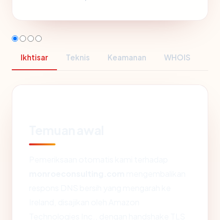
Ikhtisar
Teknis
Keamanan
WHOIS
Temuan awal
Pemeriksaan otomatis kami terhadap
monroeconsulting.com
mengembalikan
respons DNS bersih yang mengarah ke
Ireland, disajikan oleh Amazon
Technologies Inc., dengan handshake TLS