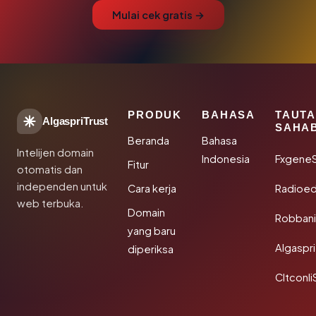
Mulai cek gratis →
PRODUK
BAHASA
TAUT
AlgaspriTrust
SAHA
Beranda
Bahasa
Intelijen domain
Indonesia
Fxgene
Fitur
otomatis dan
independen untuk
Cara kerja
Radioe
web terbuka.
Domain
Robbani
yang baru
Algaspri
diperiksa
Cltconli