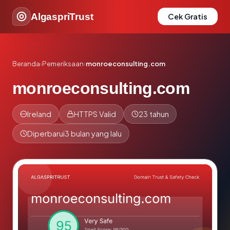
AlgaspriTrust
Cek Gratis
Beranda
›
Pemeriksaan
›
monroeconsulting.com
monroeconsulting.com
Ireland
HTTPS Valid
23 tahun
Diperbarui
3 bulan yang lalu