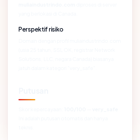
muliaindustrindo.com
diproses di server
yang berlokasi di Canada.
Perspektif risiko
Domain dengan profil muliaindustrindo.com
(usia 25 tahun, SSL OK, registrar Network
Solutions, LLC, negara Canada) biasanya
jatuh dalam kategori "very_safe".
Putusan
Skor kepercayaan:
100/100
—
very_safe
.
Ini adalah putusan otomatis dan hanya
teknis.