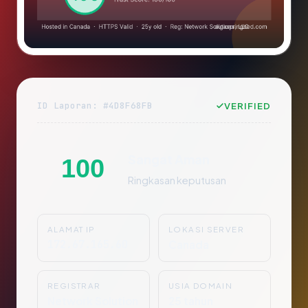
ID Laporan: #4D8F68FB
VERIFIED
Sangat Aman
100
Ringkasan keputusan
ALAMAT IP
LOKASI SERVER
172.67.165.60
Canada
REGISTRAR
USIA DOMAIN
Network Solution
25 tahun