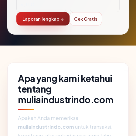
s, LLC
Laporan lengkap ↓
Cek Gratis
Apa yang kami ketahui
tentang
muliaindustrindo.com
Apakah Anda memeriksa
muliaindustrindo.com
untuk transaksi,
kemitraan, atau sekadar rasa ingin tahu,