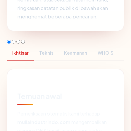
ringkasan catatan publik di bawah akan
menghemat beberapa pencarian.
Ikhtisar
Teknis
Keamanan
WHOIS
Temuan awal
Pemeriksaan otomatis kami terhadap
muliaindustrindo.com
mengembalikan
respons DNS bersih yang mengarah ke