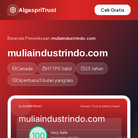
AlgaspriTrust
Cek Gratis
Beranda
›
Pemeriksaan
›
muliaindustrindo.com
muliaindustrindo.com
Canada
HTTPS Valid
25 tahun
Diperbarui
3 bulan yang lalu