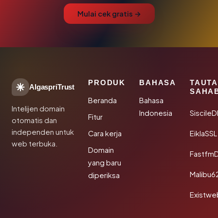
Mulai cek gratis →
PRODUK
BAHASA
TAUT
AlgaspriTrust
SAHA
Beranda
Bahasa
Intelijen domain
Indonesia
Siscile
Fitur
otomatis dan
independen untuk
Cara kerja
EiklaSSL
web terbuka.
Domain
Fastfm
yang baru
Malibu6
diperiksa
Existwe