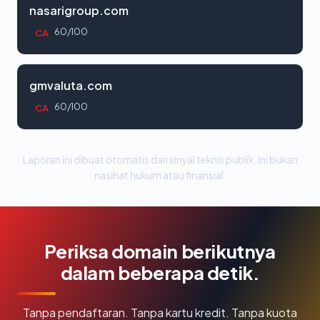
nasarigroup.com
60/100
CA
gmvaluta.com
60/100
CA
Laporan ini dibuat otomatis dari sinyal teknis publik. Ini bukan
nasihat hukum atau finansial.
Periksa domain berikutnya
dalam beberapa detik.
Tanpa pendaftaran. Tanpa kartu kredit. Tanpa kuota