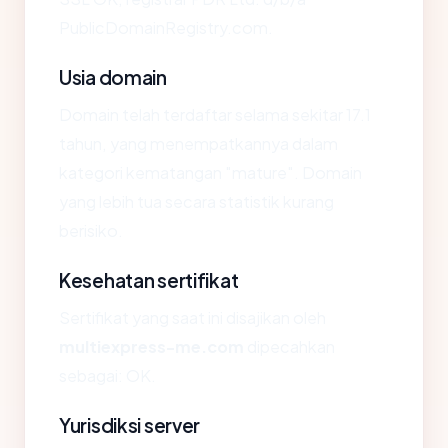
PublicDomainRegistry.com.
Usia domain
Domain telah terdaftar selama sekitar 17.1
tahun, yang menempatkannya dalam
kategori kematangan "mature". Domain
yang lebih tua secara statistik kurang
berisiko.
Kesehatan sertifikat
Sertifikat yang saat ini disajikan oleh
multiexpress-me.com
dipecahkan
sebagai: OK.
Yurisdiksi server