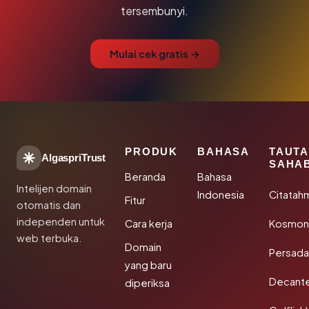
tersembunyi.
Mulai cek gratis →
PRODUK
BAHASA
TAUT
AlgaspriTrust
SAHA
Beranda
Bahasa
Intelijen domain
Indonesia
Citatah
Fitur
otomatis dan
independen untuk
Cara kerja
Kosmoni
web terbuka.
Domain
Persada
yang baru
Decant
diperiksa