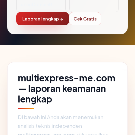
ublicDomainR
Laporan lengkap ↓
Cek Gratis
multiexpress-me.com
— laporan keamanan
lengkap
Di bawah ini Anda akan menemukan
analisis teknis independen
multiexpress-me.com
, dikumpulkan