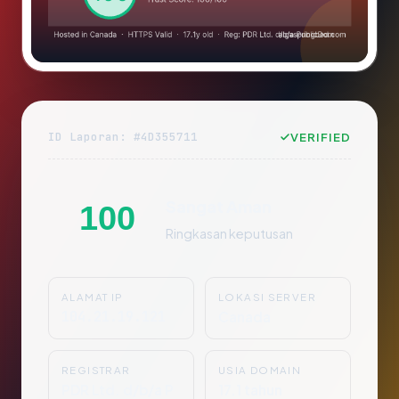
ID Laporan: #4D355711
VERIFIED
Sangat Aman
100
Ringkasan keputusan
ALAMAT IP
LOKASI SERVER
104.21.19.121
Canada
REGISTRAR
USIA DOMAIN
PDR Ltd. d/b/a P
17.1 tahun