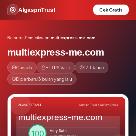
AlgaspriTrust
Cek Gratis
Beranda
›
Pemeriksaan
›
multiexpress-me.com
multiexpress-me.com
Canada
HTTPS Valid
17.1 tahun
Diperbarui
3 bulan yang lalu