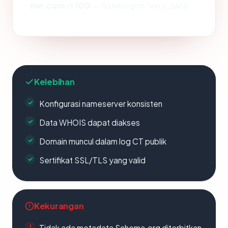
me.com
di
100
— itu kategori "very_safe".
Kelebihan
Konfigurasi nameserver konsisten
Data WHOIS dapat diakses
Domain muncul dalam log CT publik
Sertifikat SSL/TLS yang valid
Kekurangan
Tidak ada metadata Schema.org diterbitkan