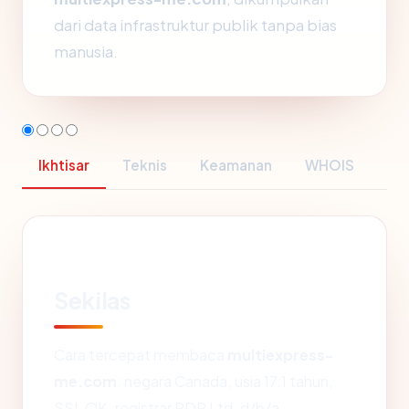
dari data infrastruktur publik tanpa bias
manusia.
Ikhtisar
Teknis
Keamanan
WHOIS
Sekilas
Cara tercepat membaca
multiexpress-
me.com
: negara Canada, usia 17.1 tahun,
SSL OK, registrar PDR Ltd. d/b/a