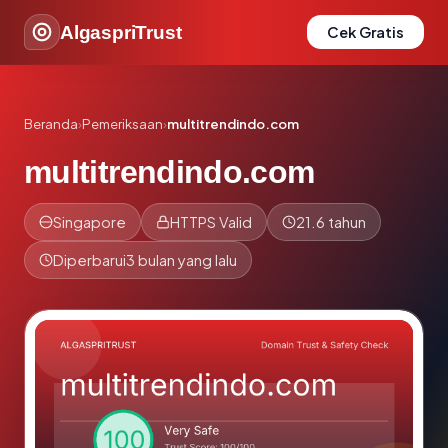
AlgaspriTrust
Cek Gratis
Beranda
›
Pemeriksaan
›
multitrendindo.com
multitrendindo.com
Singapore
HTTPS Valid
21.6 tahun
Diperbarui
3 bulan yang lalu