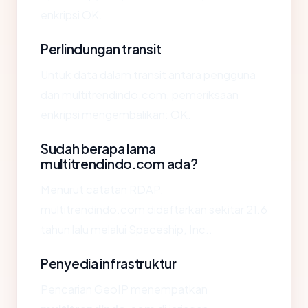
enkripsi OK.
Perlindungan transit
Untuk data dalam transit antara pengguna
dan multitrendindo.com, pemeriksaan
enkripsi mengembalikan: OK.
Sudah berapa lama
multitrendindo.com ada?
Menurut catatan RDAP,
multitrendindo.com didaftarkan sekitar 21.6
tahun lalu melalui Spaceship, Inc..
Penyedia infrastruktur
Pencarian GeoIP menempatkan