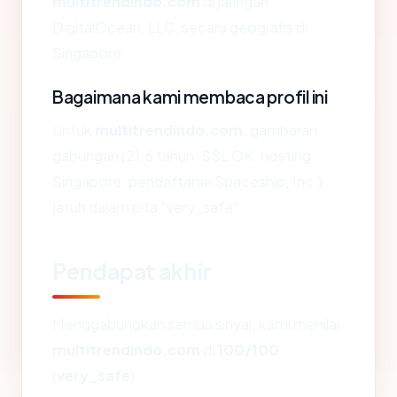
multitrendindo.com
di jaringan
DigitalOcean, LLC, secara geografis di
Singapore.
Bagaimana kami membaca profil ini
Untuk
multitrendindo.com
, gambaran
gabungan (21.6 tahun, SSL OK, hosting
Singapore, pendaftaran Spaceship, Inc.)
jatuh dalam pita "very_safe".
Pendapat akhir
Menggabungkan semua sinyal, kami menilai
multitrendindo.com
di
100/100
(
very_safe
).