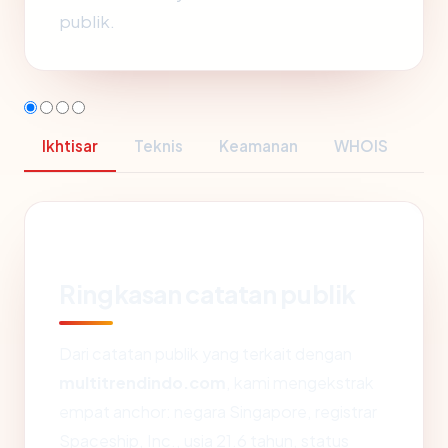
publik.
Ikhtisar
Teknis
Keamanan
WHOIS
Ringkasan catatan publik
Dari catatan publik yang terkait dengan
multitrendindo.com
, kami mengekstrak
empat anchor: negara Singapore, registrar
Spaceship, Inc., usia 21.6 tahun, status