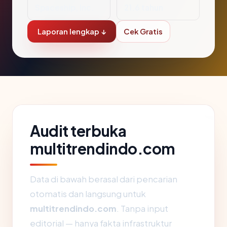
Spaceship, Inc.
21.6 tahun
Laporan lengkap ↓
Cek Gratis
Audit terbuka
multitrendindo.com
Data di bawah berasal dari pencarian
otomatis dan langsung untuk
multitrendindo.com
. Tanpa input
editorial — hanya fakta infrastruktur