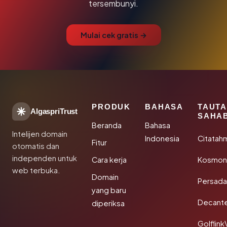
tersembunyi.
Mulai cek gratis →
PRODUK
BAHASA
TAUT
AlgaspriTrust
SAHA
Beranda
Bahasa
Intelijen domain
Indonesia
Citatah
Fitur
otomatis dan
independen untuk
Cara kerja
Kosmoni
web terbuka.
Domain
Persada
yang baru
Decant
diperiksa
Golflink