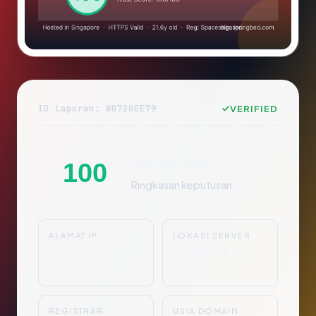
ID Laporan: #0720EE79
VERIFIED
Sangat Aman
100
Ringkasan keputusan
ALAMAT IP
LOKASI SERVER
128.199.204.12
Singapore
2
REGISTRAR
USIA DOMAIN