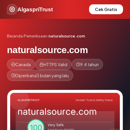
AlgaspriTrust
Cek Gratis
Beranda
›
Pemeriksaan
›
naturalsource.com
naturalsource.com
Canada
HTTPS Valid
9.4 tahun
Diperbarui
3 bulan yang lalu