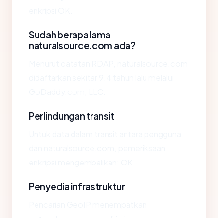
enkripsi OK.
Sudah berapa lama
naturalsource.com ada?
Menurut catatan RDAP, naturalsource.com
didaftarkan sekitar 9.4 tahun lalu melalui
GoDaddy.com, LLC.
Perlindungan transit
Untuk data dalam transit antara pengguna
dan naturalsource.com, pemeriksaan
enkripsi mengembalikan: OK.
Penyedia infrastruktur
Pencarian GeoIP menempatkan