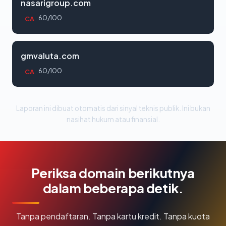
nasarigroup.com
60/100
CA
gmvaluta.com
60/100
CA
Laporan ini dibuat otomatis dari sinyal teknis publik. Ini bukan
nasihat hukum atau finansial.
Periksa domain berikutnya
dalam beberapa detik.
Tanpa pendaftaran. Tanpa kartu kredit. Tanpa kuota