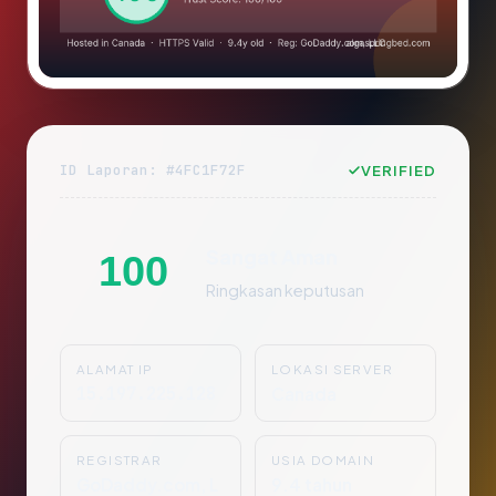
ID Laporan: #4FC1F72F
VERIFIED
Sangat Aman
100
Ringkasan keputusan
ALAMAT IP
LOKASI SERVER
15.197.225.128
Canada
REGISTRAR
USIA DOMAIN
GoDaddy.com, L
9.4 tahun