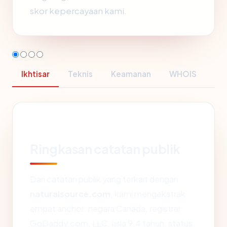
skor kepercayaan kami.
Ikhtisar
Teknis
Keamanan
WHOIS
Ringkasan catatan publik
Dari catatan publik yang terkait dengan
naturalsource.com
, kami mengekstrak
empat anchor: negara Canada, registrar
GoDaddy.com, LLC, usia 9.4 tahun, status