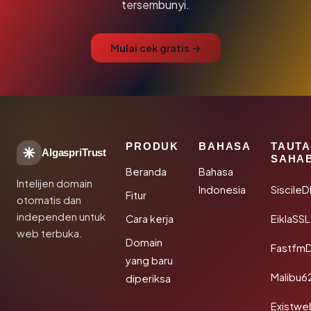
tersembunyi.
Mulai cek gratis →
PRODUK
BAHASA
TAUT
AlgaspriTrust
SAHA
Beranda
Bahasa
Intelijen domain
Indonesia
Siscile
Fitur
otomatis dan
independen untuk
Cara kerja
EiklaSSL
web terbuka.
Domain
Fastfm
yang baru
Malibu6
diperiksa
Existwe