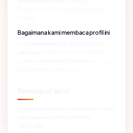
naturalsource.com
di jaringan
Amazon.com, Inc., secara geografis di
Canada.
Bagaimana kami membaca profil ini
Untuk
naturalsource.com
, gambaran
gabungan (9.4 tahun, SSL OK, hosting
Canada, pendaftaran GoDaddy.com, LLC)
jatuh dalam pita "very_safe".
Pendapat akhir
Menggabungkan semua sinyal, kami menilai
naturalsource.com
di
100/100
(
very_safe
).