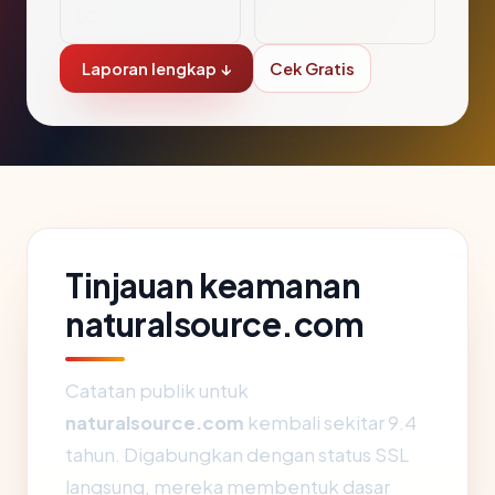
LC
Laporan lengkap ↓
Cek Gratis
Tinjauan keamanan
naturalsource.com
Catatan publik untuk
naturalsource.com
kembali sekitar 9.4
tahun. Digabungkan dengan status SSL
langsung, mereka membentuk dasar