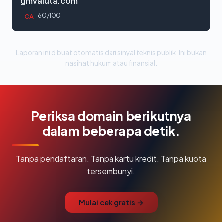
gmvaluta.com
60/100
CA
Laporan ini dibuat otomatis dari sinyal teknis publik. Ini bukan
nasihat hukum atau finansial.
Periksa domain berikutnya
dalam beberapa detik.
Tanpa pendaftaran. Tanpa kartu kredit. Tanpa kuota
tersembunyi.
Mulai cek gratis →