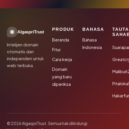
PRODUK
BAHASA
TAUT
AlgaspriTrust
SAHA
Beranda
Bahasa
Intelijen domain
Indonesia
Suarapa
Fitur
otomatis dan
independen untuk
Cara kerja
Greatcr
web terbuka.
Domain
Malibu6
yang baru
Pitalok
diperiksa
Hakarfu
© 2026 AlgaspriTrust. Semua hak dilindungi.