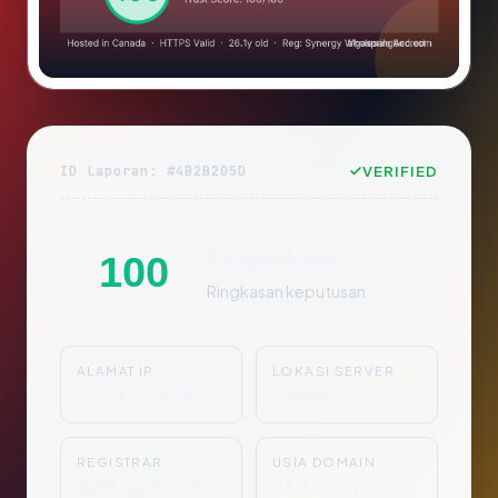
ID Laporan: #4B2B205D
VERIFIED
Sangat Aman
100
Ringkasan keputusan
ALAMAT IP
LOKASI SERVER
172.67.73.24
Canada
REGISTRAR
USIA DOMAIN
Synergy Wholesa
26.1 tahun