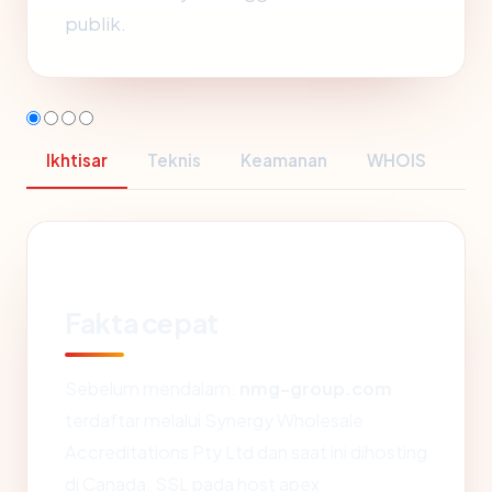
publik.
Ikhtisar
Teknis
Keamanan
WHOIS
Fakta cepat
Sebelum mendalam:
nmg-group.com
terdaftar melalui Synergy Wholesale
Accreditations Pty Ltd dan saat ini dihosting
di Canada. SSL pada host apex