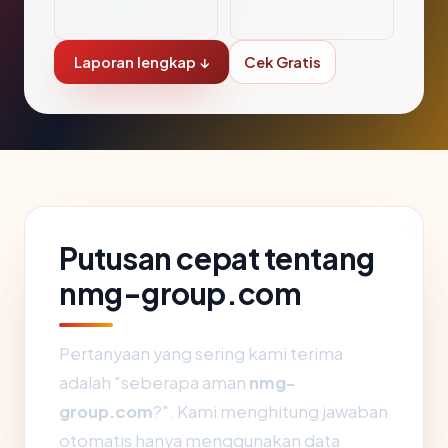
le Accreditat
Laporan lengkap ↓
Cek Gratis
Putusan cepat tentang
nmg-group.com
Pertanyaan yang sering kami terima
adalah "seberapa aman
nmg-
group.com
?". Kami menghitung jawaban
otomatis hanya menggunakan data