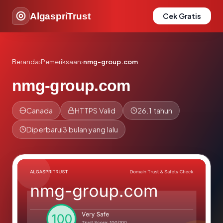
AlgaspriTrust
Cek Gratis
Beranda
›
Pemeriksaan
›
nmg-group.com
nmg-group.com
Canada
HTTPS Valid
26.1 tahun
Diperbarui
3 bulan yang lalu