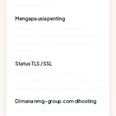
mengembalikan: OK.
Mengapa usia penting
Rekam jejak 26.1 tahun bukan bukti
legitimasi, tetapi berarti
nmg-group.com
punya waktu untuk mengakumulasi sinyal
reputasi.
Status TLS / SSL
Handshake TLS ke nmg-group.com
mengembalikan: OK. Browser modern akan
memperingatkan pengguna ketika ini gagal.
Di mana nmg-group.com dihosting
nmg-group.com dioperasikan dari Canada