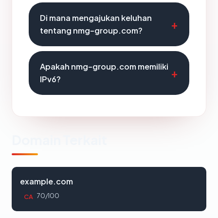
Di mana mengajukan keluhan
tentang nmg-group.com?
Apakah nmg-group.com memiliki
IPv6?
Domain Terkait
example.com
70/100
CA