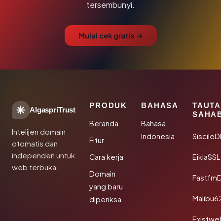
tersembunyi.
Mulai cek gratis →
PRODUK
BAHASA
TAUT
AlgaspriTrust
SAHA
Beranda
Bahasa
Intelijen domain
Indonesia
Siscile
Fitur
otomatis dan
independen untuk
Cara kerja
EiklaSSL
web terbuka.
Domain
Fastfm
yang baru
Malibu6
diperiksa
Existwe