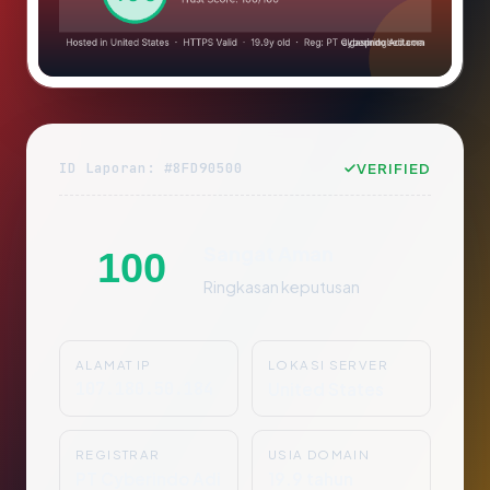
ID Laporan: #8FD90500
VERIFIED
Sangat Aman
100
Ringkasan keputusan
ALAMAT IP
LOKASI SERVER
107.180.50.184
United States
REGISTRAR
USIA DOMAIN
PT Cyberindo Adi
19.9 tahun