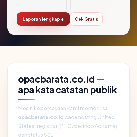
tama
Laporan lengkap ↓
Cek Gratis
opacbarata.co.id —
apa kata catatan publik
Mesin kepercayaan kami memeriksa
opacbarata.co.id
pada hosting United
States, registrar (PT Cyberindo Aditama),
dan status SSL.