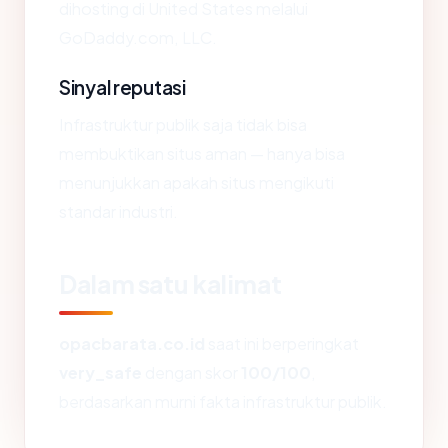
dihosting di United States melalui
GoDaddy.com, LLC.
Sinyal reputasi
Infrastruktur publik saja tidak bisa
membuktikan situs aman — hanya bisa
menunjukkan apakah situs mengikuti
standar industri.
Dalam satu kalimat
opacbarata.co.id
saat ini berperingkat
very_safe
dengan skor
100/100
,
berdasarkan murni fakta infrastruktur publik.