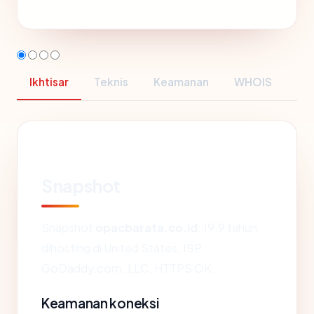
Ikhtisar
Teknis
Keamanan
WHOIS
Snapshot
Snapshot
opacbarata.co.id
: 19.9 tahun,
dihosting di United States, ISP
GoDaddy.com, LLC, HTTPS OK.
Keamanan koneksi