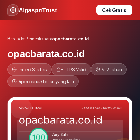
AlgaspriTrust
Cek Gratis
Beranda
›
Pemeriksaan
›
opacbarata.co.id
opacbarata.co.id
United States
HTTPS Valid
19.9 tahun
Diperbarui
3 bulan yang lalu