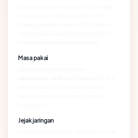
Kami melakukan handshake TLS terhadap
opacbarata.co.id dan mendapat: OK.
Digabung dengan registrar (PT Cyberindo
Aditama) dan negara (United States), ini
memberi tampilan keamanan dasar.
Masa pakai
Dihitung dari hari pendaftaran,
opacbarata.co.id
sudah ada sekitar 19.9
tahun melalui PT Cyberindo Aditama —
dalam kategori kematangan "mature"
model kami.
Jejak jaringan
Dari perspektif jaringan, opacbarata.co.id