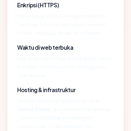
Enkripsi (HTTPS)
Pemeriksaan HTTPS mengembalikan No.
Sertifikat TLS yang valid adalah minimum
mutlak yang harus dimiliki situs modern.
Waktu di web terbuka
pale.gold telah terlihat di DNS publik sekitar
0.6 tahun. Itu cukup untuk meninggalkan
jejak reputasi.
Hosting & infrastruktur
Domain saat ini mengarah ke server di
United States
, disajikan oleh Namecheap.
Lokasi hosting tidak sama dengan
kepercayaan, tetapi memberi tahu