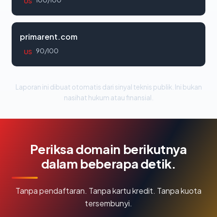
100/100
US
primarent.com
90/100
US
Laporan ini dibuat otomatis dari sinyal teknis publik. Ini bukan
nasihat hukum atau finansial.
Periksa domain berikutnya
dalam beberapa detik.
Tanpa pendaftaran. Tanpa kartu kredit. Tanpa kuota
tersembunyi.