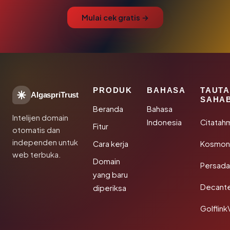
Mulai cek gratis →
PRODUK
BAHASA
TAUT
AlgaspriTrust
SAHA
Beranda
Bahasa
Intelijen domain
Indonesia
Citatah
Fitur
otomatis dan
independen untuk
Cara kerja
Kosmoni
web terbuka.
Domain
Persada
yang baru
Decant
diperiksa
Golflink