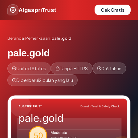
AlgaspriTrust
Cek Gratis
Beranda
›
Pemeriksaan
›
pale.gold
pale.gold
United States
Tanpa HTTPS
0.6 tahun
Diperbarui
2 bulan yang lalu