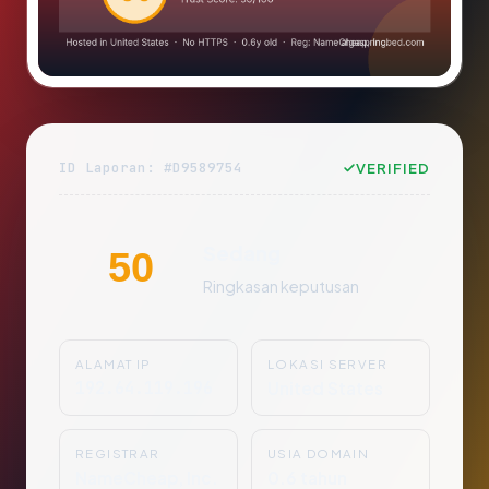
ID Laporan: #D9589754
VERIFIED
Sedang
50
Ringkasan keputusan
ALAMAT IP
LOKASI SERVER
192.64.119.196
United States
REGISTRAR
USIA DOMAIN
NameCheap, Inc.
0.6 tahun