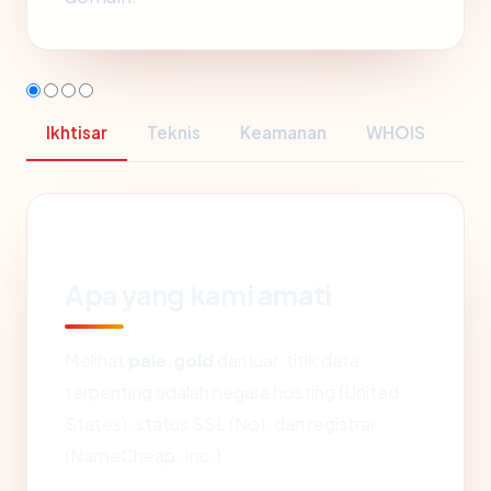
Ikhtisar
Teknis
Keamanan
WHOIS
Apa yang kami amati
Melihat
pale.gold
dari luar, titik data
terpenting adalah negara hosting (United
States), status SSL (No), dan registrar
(NameCheap, Inc.).