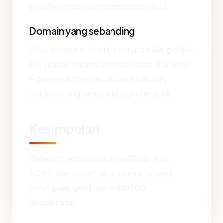
yurisdiksi mana yang menangani data.
Domain yang sebanding
Situs dengan metadata serupa
pale.gold
—
0.6 tahun, hosting United States, SSL valid
— biasanya mencakup baik bisnis sah
maupun cangkang yang diganti merek.
Kesimpulan
Setelah memadukan sinyal DNS, TLS,
RDAP, dan GeoIP, skor otomatis kami
untuk
pale.gold
ada di
50/100
(
moderate
).