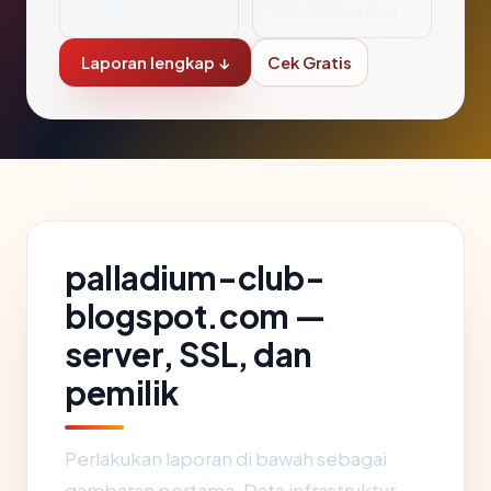
Tidak Diketahui
Tidak Diketahui
Laporan lengkap ↓
Cek Gratis
palladium-club-
blogspot.com —
server, SSL, dan
pemilik
Perlakukan laporan di bawah sebagai
gambaran pertama. Data infrastruktur