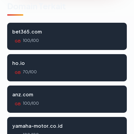
Domain Terkait
bet365.com
100/100
GB
ho.io
70/100
GB
anz.com
100/100
GB
yamaha-motor.co.id