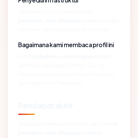
Penyedia infrastruktur
Pencarian GeoIP menempatkan
palladium-club-blogspot.com
di jaringan
Unknown, secara geografis di Unknown.
Bagaimana kami membaca profil ini
Untuk
palladium-club-blogspot.com
,
gambaran gabungan (? tahun, SSL No,
hosting Unknown, pendaftaran Unknown)
jatuh dalam pita "moderate".
Pendapat akhir
Menggabungkan semua sinyal, kami menilai
palladium-club-blogspot.com
di