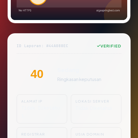
ID Laporan: #44A088EC
VERIFIED
Sedang
40
Ringkasan keputusan
ALAMAT IP
LOKASI SERVER
Tidak Diketahu
Tidak Diketahui
i
REGISTRAR
USIA DOMAIN