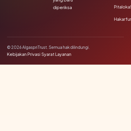
Pitalok
diperiksa
Hakarfu
© 2026 AlgaspriTrust. Semua hak dilindungi.
Kebijakan Privasi
·
Syarat Layanan