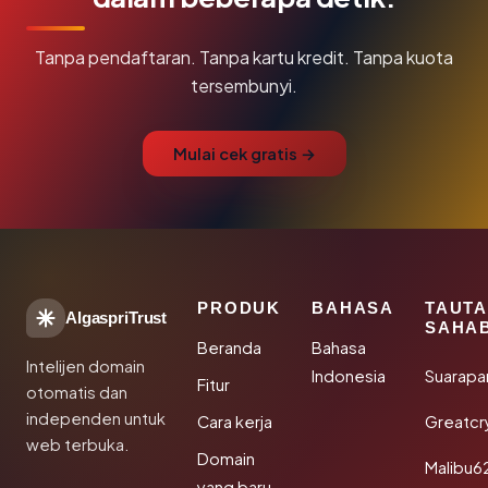
Tanpa pendaftaran. Tanpa kartu kredit. Tanpa kuota
tersembunyi.
Mulai cek gratis →
PRODUK
BAHASA
TAUT
AlgaspriTrust
SAHA
Beranda
Bahasa
Intelijen domain
Indonesia
Suarapa
Fitur
otomatis dan
independen untuk
Cara kerja
Greatcr
web terbuka.
Domain
Malibu6
yang baru