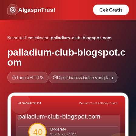
AlgaspriTrust
Cek Gratis
Beranda
›
Pemeriksaan
›
palladium-club-blogspot.com
palladium-club-blogspot.c
om
Tanpa HTTPS
Diperbarui
3 bulan yang lalu