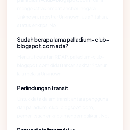
mengekstrak empat anchor: negara
Unknown, registrar Unknown, usia ? tahun,
status enkripsi No.
Sudah berapa lama palladium-club-
blogspot.com ada?
Menurut catatan RDAP, palladium-club-
blogspot.com didaftarkan sekitar ? tahun
lalu melalui Unknown.
Perlindungan transit
Untuk data dalam transit antara pengguna
dan palladium-club-blogspot.com,
pemeriksaan enkripsi mengembalikan: No.