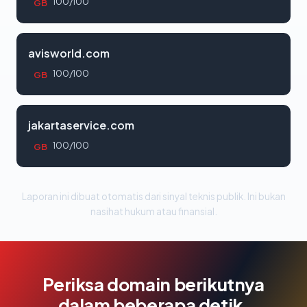
100/100
GB
avisworld.com
100/100
GB
jakartaservice.com
100/100
GB
Laporan ini dibuat otomatis dari sinyal teknis publik. Ini bukan
nasihat hukum atau finansial.
Periksa domain berikutnya
dalam beberapa detik.