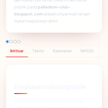
publik pada
palladium-club-
blogspot.com
adalah sinyal kuat tetapi
bukan keputusan akhir.
Ikhtisar
Teknis
Keamanan
WHOIS
Ringkasan catatan publik
Dari catatan publik yang terkait dengan
palladium-club-blogspot.com
, kami