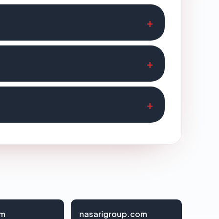
om
nasarigroup.com