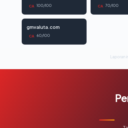
100/100
70/100
CA
CA
gmvaluta.com
60/100
CA
Laporan in
Pe
Ta