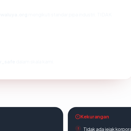
iwaluya.org
mengikuti standar pipa industri. TIDAK
y_safe
dalam skala kami.
Kekurangan
Tidak ada jejak korpora