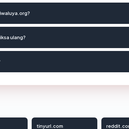
tiwaluya.org?
iksa ulang?
?
tinyurl.com
reddit.c