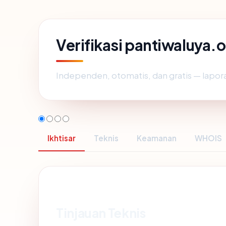
Verifikasi pantiwaluya.
Independen, otomatis, dan gratis — lapora
Ikhtisar
Teknis
Keamanan
WHOIS
Tinjauan Teknis