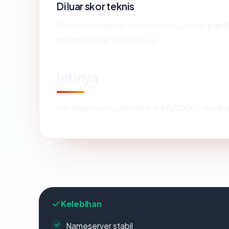
Di luar skor teknis
Profil teknis bersih hanya membuktikan
pant
membuktikan konten jujur.
Intinya
pantiwaluya.org berakhir di
90/100
— itu
ver
Kelebihan
Nameserver stabil