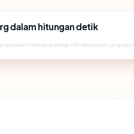
org dalam hitungan detik
n di bawah mencakup setiap titik data publik yang bisa 