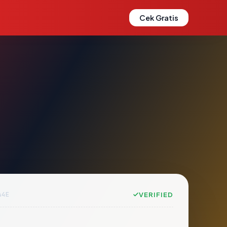
Cek Gratis
A4E
VERIFIED