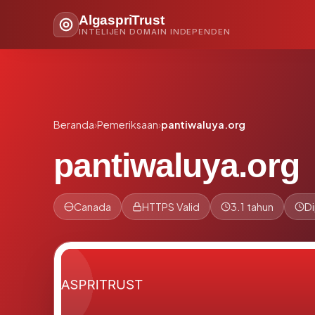
AlgaspriTrust
INTELIJEN DOMAIN INDEPENDEN
Beranda
›
Pemeriksaan
›
pantiwaluya.org
pantiwaluya.org
Canada
HTTPS Valid
3.1 tahun
Di