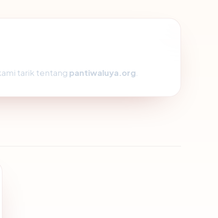
kami tarik tentang
pantiwaluya.org
.