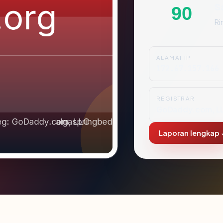
S
90
Ri
ALAMAT IP
172.67.157.166
REGISTRAR
GoDaddy.com, L
Laporan lengkap 