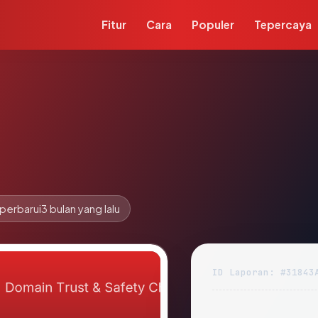
Fitur
Cara
Populer
Tepercaya
perbarui
3 bulan yang lalu
ID Laporan: #31843