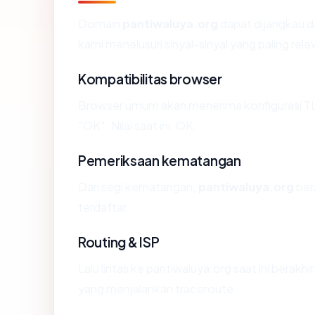
Domain
pantiwaluya.org
dapat dijangkau d
kami menelusuri sinyal-sinyal yang paling rele
Kompatibilitas browser
Browser umum akan menerima konfigurasi TL
"OK". Nilai saat ini: OK.
Pemeriksaan kematangan
Dari segi kematangan,
pantiwaluya.org
ber
terdaftar.
Routing & ISP
Lalu lintas ke pantiwaluya.org saat ini berakhir
yang menjalankan traceroute.