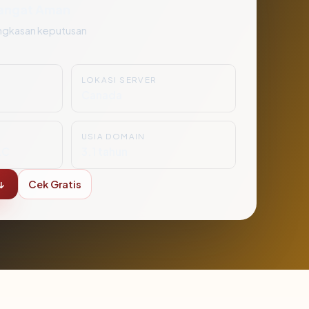
angat Aman
ngkasan keputusan
LOKASI SERVER
Canada
USIA DOMAIN
LC
3.1 tahun
↓
Cek Gratis