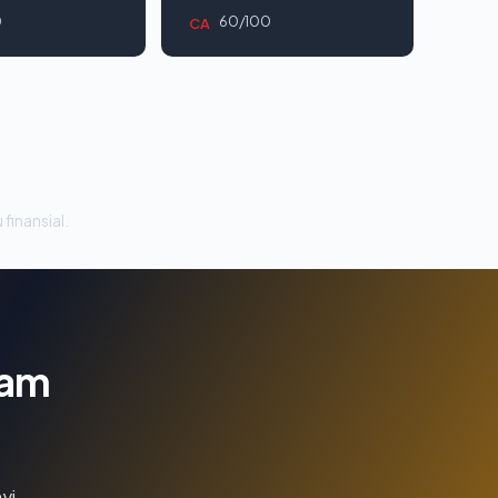
0
60/100
CA
 finansial.
lam
yi.